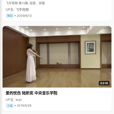
飞宇视频 第15期, 轻扇 - 张璐
UP主: 飞宇视频
• 2009/6/13
舞蹈
03:19
爱的忧伤 陆昕奕 中央音乐学院
UP主: wys
• 2016/5/28
乐器