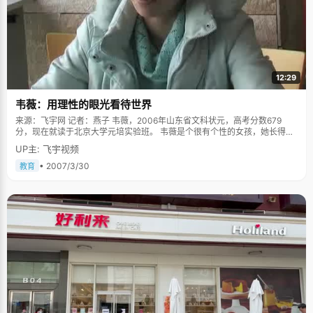
12:29
韦薇：用理性的眼光看待世界
来源：飞宇网 记者：燕子 韦薇，2006年山东省文科状元，高考分数679
分，现在就读于北京大学元培实验班。 韦薇是个很有个性的女孩，她长得高
高瘦瘦的，扎个马尾，背个大书包，走到哪里都是一幅风风火火的样子，刚
UP主: 飞宇视频
坐下来，她立马说："你们好！咱们开始吧！" 学习是一个不断跨越的过程 高
考的时候，经常听说过学习好的人高考失利，又或者突然冲出一匹黑马，一
• 2007/3/30
教育
举夺魁，惊艳四方，韦薇拿状元很辛苦，从初中到高中，学习成绩就像上台
阶，每一次进步都是扎实努力的结果。 "小学的时候，我养成了良好的学习习
惯，每天做完作业才去玩，为以后学习垒好基石；初中的时候，养成了一种
良好的学习方法，初中学会了文科怎样去记忆，理科学会怎么严谨的研究一
些东西，及时向老师提出疑问，对高中的学习作了一个很好的铺垫。高中的
时候学会以一种平和的心态去对待成绩，所以考状元于我以前每一个阶段的
努力都分不开，学习不是一朝一夕可以成就的事情。" 拿着手表做题 当问到
学习秘诀的时候，韦薇笑了，说自己的诀窍就是努力，勤奋，如果真要说什
么不同就是拿着手表做题。以前考试的时候，韦薇总有做不完题，或者时间
太紧张没时间检查的情况，为了提高做题效率，韦薇开始拿着手表做题，按
照考试要求，不同的题型分配不同的时间，长期练习之后，韦薇的做题速度
得到很大的提高，省下了很多的时间可以去做更多的事情，韦薇有些侠气的
说："唯有以快制慢，方能笑傲江湖！" 高三的第一轮复习是最辛苦的，老师