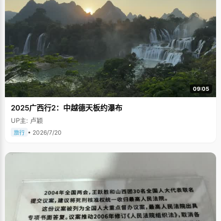
09:05
2025广西行2：中越德天板约瀑布
UP主: 卢颖
• 2026/7/20
旅行