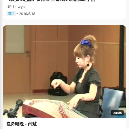
UP主: wys
• 2019/5/18
舞蹈
04:05
渔舟唱晚 - 闫斌