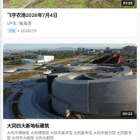
01:25
飞宇农场2026年7月4日
UP主: 侯海涛
• 2026/7/5
跃胜
05:22
大同四大新地标建筑
大同市博物馆 大同博物馆 大同市美术馆 大同美术馆 大同市图书馆 大同图书
馆 大同市大剧院 大同大剧院