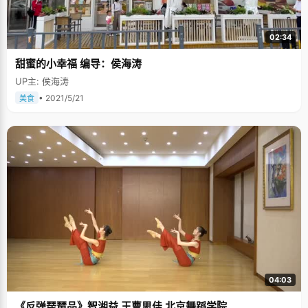
会给学生提供很多的经验和重点，不管多累，多困，哪怕少睡觉，韦薇都咬
牙坚持将每一点知识都认真记下来，再往后的复习，韦薇感觉越来越轻松
了。"坚持是成功与失败的分水岭，最关键不是你看得更多，听得更多，而是
02:34
你如何能坚持下来。" 韦薇说："我们要在人生的路上找一个很好的目标，努
力达到一个层次，上天才会关注我们，就像一座灯塔，上天只会看到站在最
甜蜜的小幸福 编导：侯海涛
高处的人。我考上北大是必然的，因为我已经付出了很多的努力。" 喜欢考
古，沉重的历史让我选择了法律 从小时候开始，爸爸就很注重培养韦薇的读
UP主: 侯海涛
书习惯，他常说："书上可以告诉你一些电视上看不到的知识。"每次爸爸出
差回来，都会给韦薇带很多书，没有漫画和画报，都是一些父亲也能看的一
• 2021/5/21
美食
些书，多是关于考古的。韦薇捧着这些书，刚开始一头雾水，看不懂，不过
看着那些神奇的图片，韦薇慢慢痴迷了进去，也跟爸爸一样喜欢上了考古。
高考结束的第二天，韦薇全家人一起跑到故宫，将每个角落都逛了一遍，看
着那些红墙黄瓦，残缺不全的青石地砖，韦薇感觉看到了中国上下五千年悠
久的历史文化感如一块石头沉甸甸的放进了心里。故宫前面有一个大香炉，
被八国联军的刺刀割得伤痕遍布，如今已经锈迹斑斑，墙上很多壁画也斑驳
不堪，韦薇说这是对自己最好的一种历史教育，感觉到让祖国强大是每一个
中国人都应该有的责任，于是，在大学选专业的时候，韦薇依然的选了法
律。 从小韦薇看世界就比较现实，因为爸爸总是在她认为十分美好的时候给
他一个沉重的打击，比如在法律课上学到了很好很理想很现代的东西，课后
与爸爸交流的时候，爸爸又会告诉他一些现实法律的丑陋和漏洞。虽然很残
酷，但是这更好的帮助了韦薇去正确客观的认识这个社会，在学习的时候更
深入地思考一些东西。 韦薇有一个小理想，就是学成以后，希望以后能进检
察院工作或者当律师，能够为在社会上遇到不公平待遇，在农村里收到压迫
不公的女人们提供法律援助，为他们尽自己的一点微薄之力。 韦薇思维迅
速，说话干净明快，身上透出一种超越年龄的成熟，在采访的最后她想对所
04:03
有正在奋斗的学习们说："高考不是黑色的，它是金色的。高考是一个大熔
炉，只要你有闪光点，就能在高考的熔炉中锻造出一块真金。"
《反弹琵琶品》智湘益 王曹思佳 北京舞蹈学院