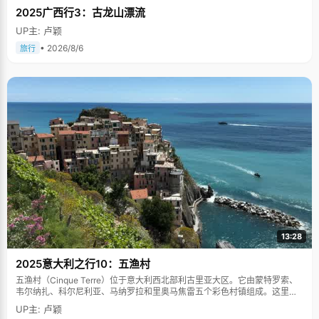
2025广西行3：古龙山漂流
UP主: 卢颖
• 2026/8/6
旅行
13:28
2025意大利之行10：五渔村
五渔村（Cinque Terre）位于意大利西北部利古里亚大区。它由蒙特罗索、
韦尔纳扎、科尔尼利亚、马纳罗拉和里奥马焦雷五个彩色村镇组成。这里依
山傍海，房屋色彩斑斓，1997年被列为世界文化遗产。
UP主: 卢颖