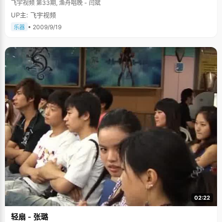
飞宇视频 第33期, 渔舟唱晚 - 闫斌
UP主: 飞宇视频
• 2009/9/19
乐器
02:22
轻扇 - 张璐