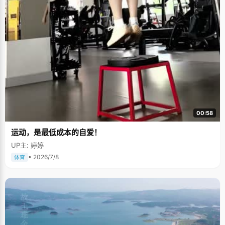
00:58
运动，是最低成本的自爱！
UP主: 婷婷
• 2026/7/8
体育