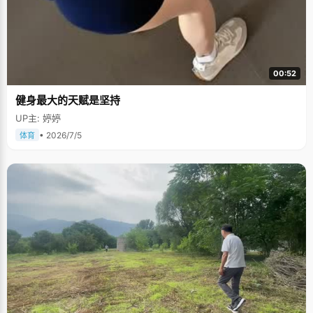
00:52
健身最大的天赋是坚持
UP主: 婷婷
• 2026/7/5
体育