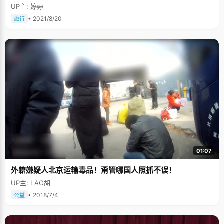
UP主: 婷婷
• 2021/8/20
旅行
01:07
外籍嫌疑人北京运输毒品！甭管哪国人照抓不误！
UP主: LAO胡
• 2018/7/4
公益