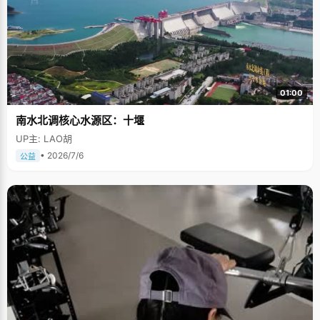
01:00
南水北调核心水源区：十堰
UP主: LAO胡
• 2026/7/6
公益