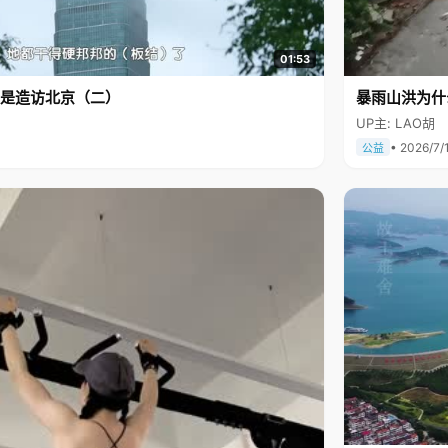
01:53
是造访北京（二）
暴雨山洪为什
UP主: LAO胡
• 2026/7/
公益