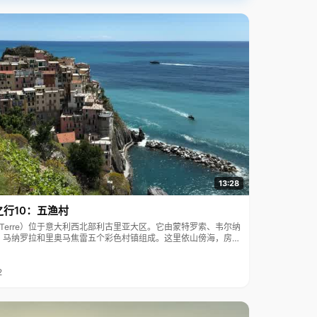
13:28
之行10：五渔村
ue Terre）位于意大利西北部利古里亚大区。它由蒙特罗索、韦尔纳
、马纳罗拉和里奥马焦雷五个彩色村镇组成。这里依山傍海，房屋
7年被列为世界文化遗产。
2