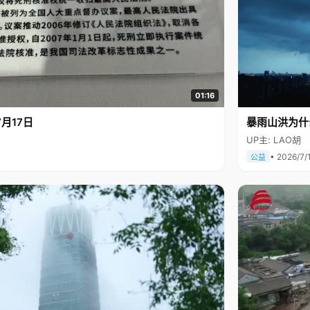
01:16
月17日
暴雨山洪为什
UP主: LAO胡
• 2026/7/
公益