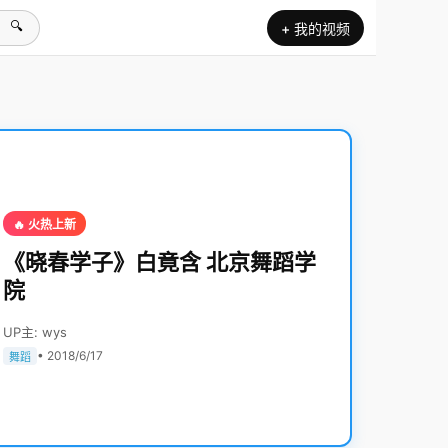
🔍
+ 我的视频
🔥 火热上新
《晓春学子》白竟含 北京舞蹈学
院
UP主: wys
• 2018/6/17
舞蹈