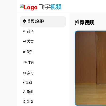
飞宇
视频
🏠 首页 (全部)
推荐视频
🚢 旅行
🍔 美食
⛽ 跃胜
🚲 体育
📖 教育
💃 舞蹈
🎵 歌曲
🎸 乐器