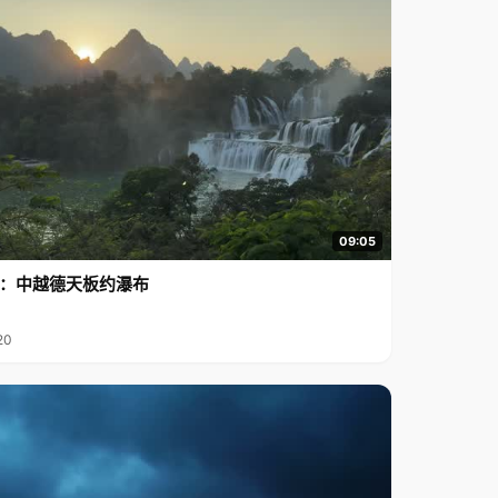
09:05
行2：中越德天板约瀑布
20