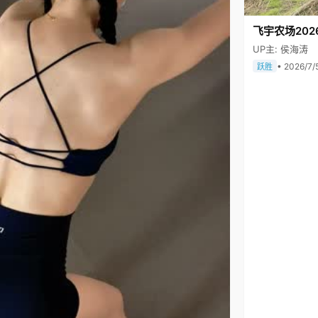
飞宇农场202
UP主: 侯海涛
• 2026/7/
跃胜