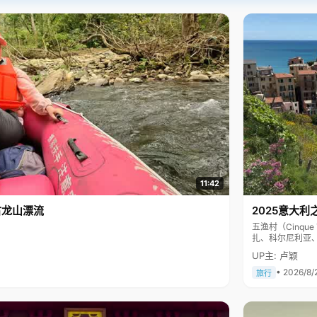
11:42
古龙山漂流
2025意大利
五渔村（Cinq
扎、科尔尼利亚
色彩斑斓，199
UP主: 卢颖
• 2026/8/
旅行