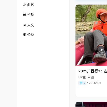
🎉 曲艺
💻 科技
💋 人文
🌍 公益
2025广西行3：
UP主: 卢颖
• 2026/8/6
旅行