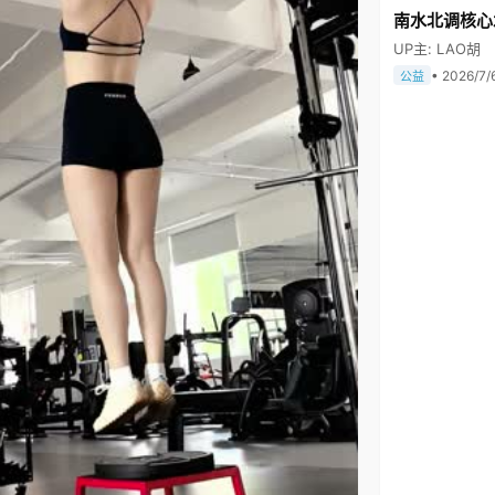
南水北调核心
UP主: LAO胡
• 2026/7/
公益