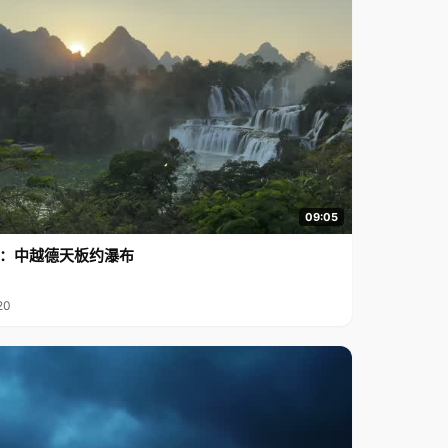
09:05
行2：中越德天板约瀑布
20