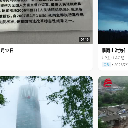
01:16
月17日
暴雨山洪为什
UP主: LAO胡
• 2026/7/
公益