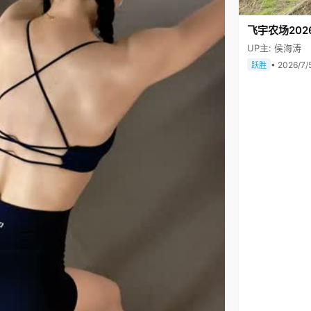
飞宇农场202
UP主: 侯海涛
• 2026/7/
跃胜