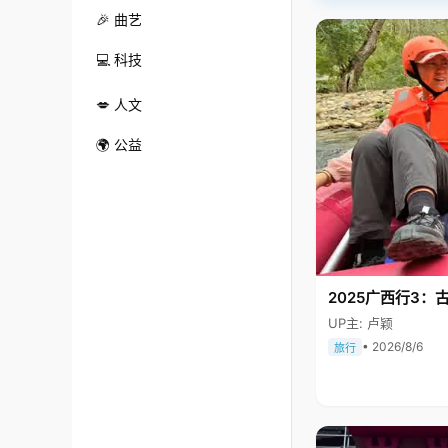
🎉 曲艺
💻 科技
💋 人文
🌍 公益
2025广西行3：
UP主: 卢颖
• 2026/8/6
旅行