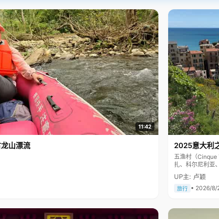
11:42
古龙山漂流
2025意大利
五渔村（Cinq
扎、科尔尼利亚
色彩斑斓，199
UP主: 卢颖
• 2026/8/
旅行