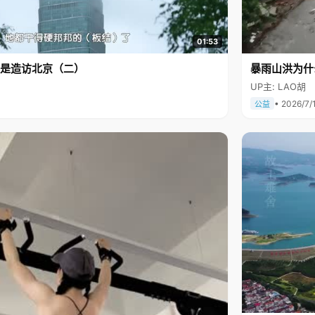
01:53
是造访北京（二）
暴雨山洪为什
UP主: LAO胡
• 2026/7/
公益