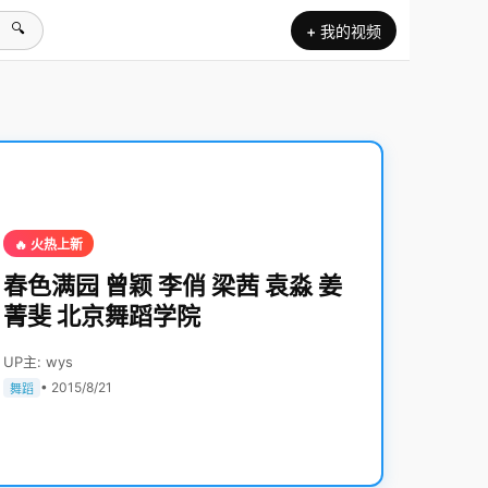
🔍
+ 我的视频
🔥 火热上新
春色满园 曾颖 李俏 梁茜 袁淼 姜
菁斐 北京舞蹈学院
UP主: wys
• 2015/8/21
舞蹈