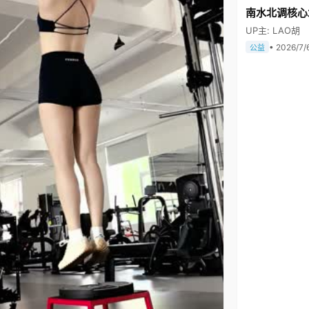
南水北调核心
UP主: LAO胡
• 2026/7/
公益