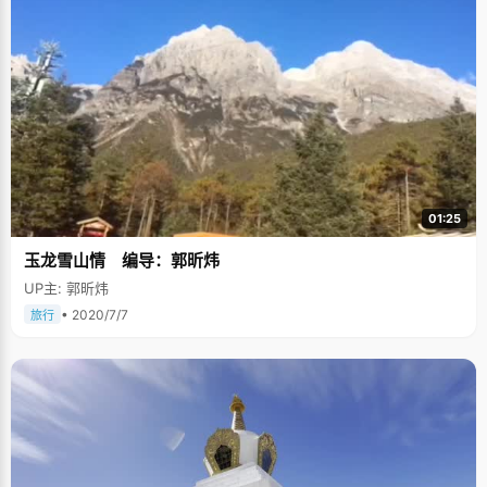
01:25
玉龙雪山情 编导：郭昕炜
UP主: 郭昕炜
• 2020/7/7
旅行