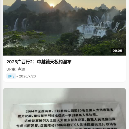
09:05
2025广西行2：中越德天板约瀑布
UP主: 卢颖
• 2026/7/20
旅行