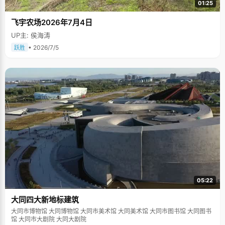
01:25
飞宇农场2026年7月4日
UP主: 侯海涛
• 2026/7/5
跃胜
05:22
大同四大新地标建筑
大同市博物馆 大同博物馆 大同市美术馆 大同美术馆 大同市图书馆 大同图书
馆 大同市大剧院 大同大剧院