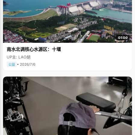
01:00
南水北调核心水源区：十堰
UP主: LAO胡
• 2026/7/6
公益