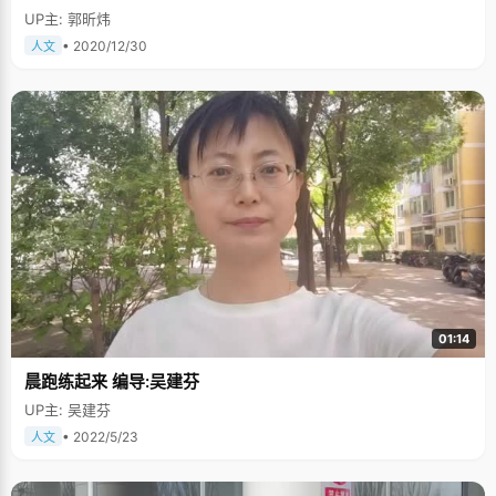
UP主: 郭昕炜
• 2020/12/30
人文
01:14
晨跑练起来 编导:吴建芬
UP主: 吴建芬
• 2022/5/23
人文