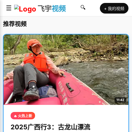
☰
飞宇
视频
🔍
+ 我的视频
推荐视频
11:42
🔥 火热上新
2025广西行3：古龙山漂流