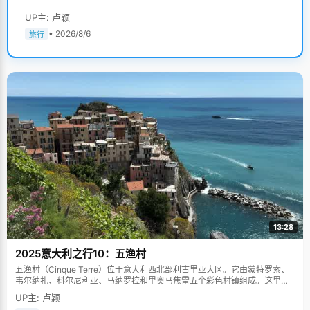
UP主: 卢颖
• 2026/8/6
旅行
13:28
2025意大利之行10：五渔村
五渔村（Cinque Terre）位于意大利西北部利古里亚大区。它由蒙特罗索、
韦尔纳扎、科尔尼利亚、马纳罗拉和里奥马焦雷五个彩色村镇组成。这里依
山傍海，房屋色彩斑斓，1997年被列为世界文化遗产。
UP主: 卢颖