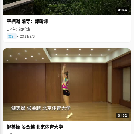
01:56
雁栖湖 编导：郭昕炜
UP主: 郭昕炜
• 2021/9/3
旅行
01:32
健美操 侯金越 北京体育大学