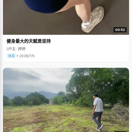
00:52
健身最大的天赋是坚持
UP主: 婷婷
• 2026/7/5
体育