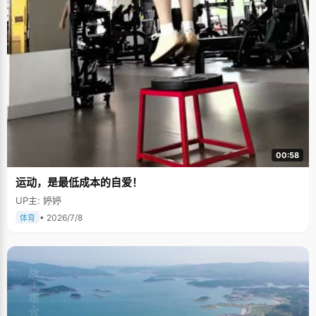
00:58
运动，是最低成本的自爱！
UP主: 婷婷
• 2026/7/8
体育