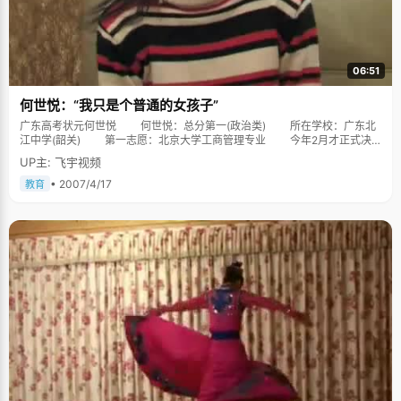
06:51
何世悦：“我只是个普通的女孩子”
广东高考状元何世悦 何世悦：总分第一(政治类) 所在学校：广东北
江中学(韶关) 第一志愿：北京大学工商管理专业 今年2月才正式决
定报考政治，比普通同学少学政治科目整1年，然后抱着“天不怕、地不怕”的
UP主: 飞宇视频
心理轻松赴考，竟然使广东北江中学何世悦同学成为今年广东高考政治总分
第一！而她同时还有物理、英语两门选考科目都在870分以上，“一炮三响”在
• 2007/4/17
教育
广东是非常罕见的。 当记者昨晚赶到何世悦的家中时，一家子正沉浸于
激动的气氛中。“18时38分，成绩一出来，妈妈就高兴地紧紧抱住了我，从
来都没见她这么高兴过！”清秀的何世悦就像一个邻家女孩一般略带腼腆。谈
及这个激动人心的喜讯，她显得非常平静：“从来都没想到过会得第一。从初
中时代开始我就年年都是班级第一，一直到北江中学上高中均无例外。在学
习方面我没有什么秘诀，按学校作息时间形成学习的科学习惯就是我认为最
有效的提高学习效率的心得，因为学校作息制度就是针对大多数同学效率最
高的时段而制定的，肯定是最有效的。规律性已经成了三年学习生活最好的
注脚。”