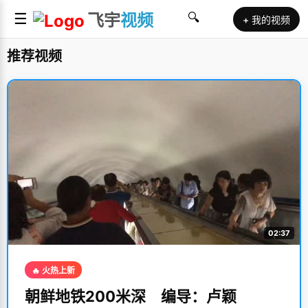
☰
飞宇
视频
🔍
+ 我的视频
推荐视频
02:37
🔥 火热上新
朝鲜地铁200米深 编导：卢颖