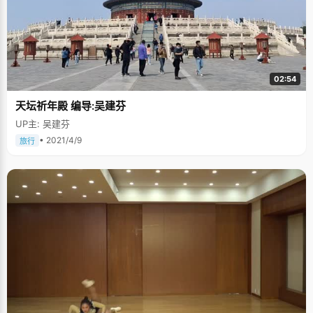
02:54
天坛祈年殿 编导:吴建芬
UP主: 吴建芬
• 2021/4/9
旅行