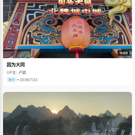
11:05
因为大同
UP主: 卢颖
• 2026/7/23
旅行