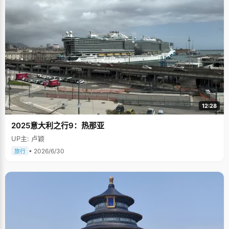
12:28
2025意大利之行9：热那亚
UP主: 卢颖
• 2026/6/30
旅行