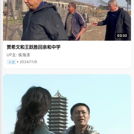
03:33
贾希文和王跃胜回亲和中学
UP主: 侯海涛
• 2024/11/9
人文