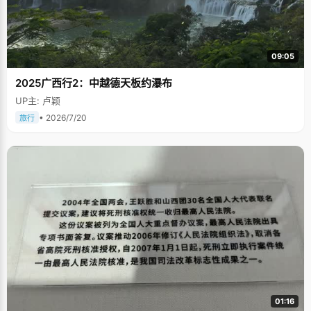
09:05
2025广西行2：中越德天板约瀑布
UP主: 卢颖
• 2026/7/20
旅行
01:16