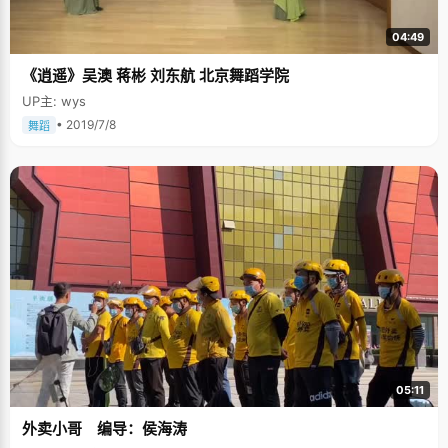
04:49
《逍遥》吴澳 蒋彬 刘东航 北京舞蹈学院
UP主: wys
• 2019/7/8
舞蹈
05:11
外卖小哥 编导：侯海涛