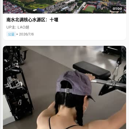
01:00
南水北调核心水源区：十堰
UP主: LAO胡
• 2026/7/6
公益