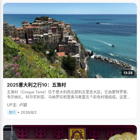
13:28
2025意大利之行10：五渔村
五渔村（Cinque Terre）位于意大利西北部利古里亚大区。它由蒙特罗索、
韦尔纳扎、科尔尼利亚、马纳罗拉和里奥马焦雷五个彩色村镇组成。这里依
山傍海，房屋色彩斑斓，1997年被列为世界文化遗产。
UP主: 卢颖
• 2026/8/2
旅行