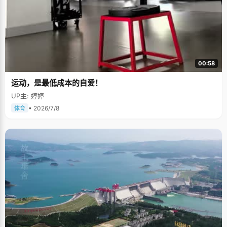
00:58
运动，是最低成本的自爱！
UP主: 婷婷
• 2026/7/8
体育