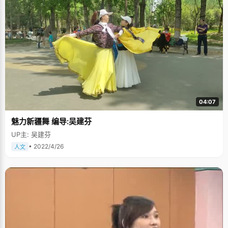
04:07
魅力新疆舞 编导:吴建芬
UP主: 吴建芬
• 2022/4/26
人文