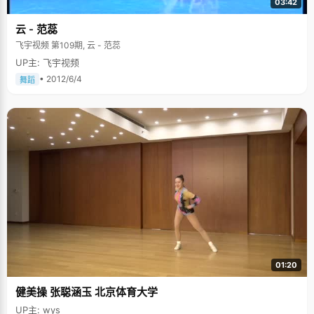
03:42
云 - 范蕊
飞宇视频 第109期, 云 - 范蕊
UP主: 飞宇视频
• 2012/6/4
舞蹈
01:20
健美操 张聪涵玉 北京体育大学
UP主: wys