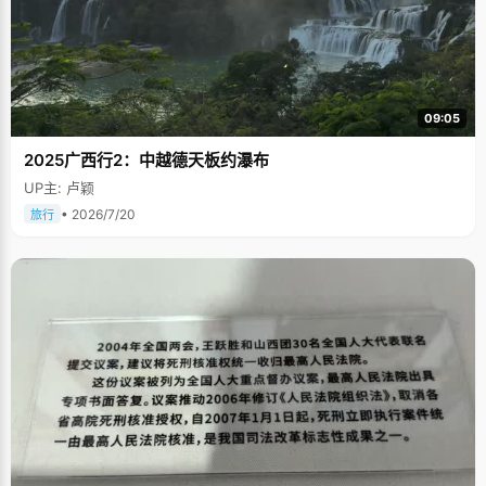
09:05
2025广西行2：中越德天板约瀑布
UP主: 卢颖
• 2026/7/20
旅行