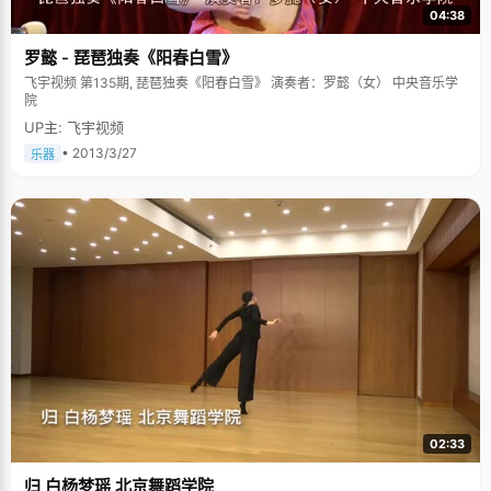
04:38
罗懿 - 琵琶独奏《阳春白雪》
飞宇视频 第135期, 琵琶独奏《阳春白雪》 演奏者：罗懿（女） 中央音乐学
院
UP主: 飞宇视频
• 2013/3/27
乐器
02:33
归 白杨梦瑶 北京舞蹈学院