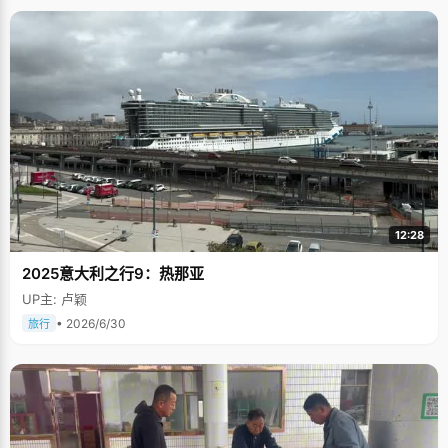
12:28
2025意大利之行9：热那亚
UP主: 卢颖
• 2026/6/30
旅行