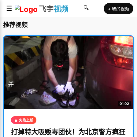
☰
飞宇
视频
🔍
+ 我的视频
推荐视频
01:02
🔥 火热上新
打掉特大吸贩毒团伙！为北京警方疯狂