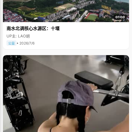
01:00
南水北调核心水源区：十堰
UP主: LAO胡
• 2026/7/6
公益