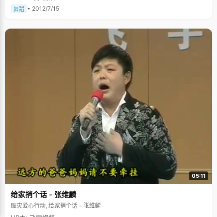
的眼神，冯宇宁第一次真正意义上的知道了自己身上肩负的希望和自己的过
• 2012/7/15
舞蹈
错，他暗自发誓，一定要扎扎实实的学习，不能让父母失望。接下来的时间
里，冯宇宁"狠学"了一次，把所有时间都利用了起来，别人休息的时候他躲
在一边做题，终于在会考的时候，他又重新夺回了年级第一。每次稍有懈
怠，他就会想起老师那怀疑的眼神，督促着自己不敢有丝毫放松。 可能是因
为压力，还有些张扬和急功近利的原因，冯宇宁在04年高考中发挥失常，只
考了675分。当得知落榜以后，冯宇宁的第一感觉就是"我怎么这么无能？"觉
得自己辜负了家人对自己的付出，辜负了他们的希望。虽然家里人都没有说
什么，到处张罗着给他借书，找地方复读，但敏感的他走在村子的石板路
上，总感觉乡亲们都在对自己指指点点。从一个众人捧高的位置跌下来，真
的摔得很痛。 经历过一次失败以后，才不会再惧怕失败的痛楚，也明白了失
败的原因。冯宇宁说高四让自己真正的成长了起来，学会了不骄不躁，踏实
勤奋，05年高考，他以729分的高分考入清华大学理学院数理技术研究所。
冯宇宁说，"成功的秘诀就是天道酬勤，以及那份经得起考验的信心。" 冯宇
宁非常喜欢看三毛的作品集，冯宇宁说："从她的文章中学会了一种处世的态
度，做人的方法。三毛对待生活始终像向日葵一样灿烂，不管什么状态都能
够微笑的面对生活。"经过高四的经历，冯宇宁学会了如何用一种平和灿烂的
心态去面对生活和学习。 对于未来，冯宇宁有太多的不确定，他喜欢做学
问，希望能在研究上面有些成就。当然，最大的希望就是能通过自己的努力
来改变家里人的生活和环境。 采访完冯宇宁，我不禁深深叹息，冯宇宁的眼
神很深沉，作为贫寒家庭里出来的孩子，注定了要比别人背负更多压力和负
担，也要比别人更加坚强，在此，祝福冯宇宁能早日实现自己的梦想。
05:11
给家捎个话 - 张维麟
赈灾爱心行动, 给家捎个话 - 张维麟