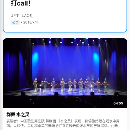
打call！
UP主: LAO胡
• 2018/7/4
公益
04:05
群舞 水之灵
表演者：中国歌剧舞剧院 舞剧团 《水之灵》表现一群傣族姑娘在戏水中舞
蹈，以欢快、灵动和柔美的舞蹈语汇来诠释云南泼水节的吉祥寓意。此舞蹈