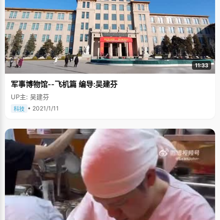
11:33
军事博物馆--飞机篇 编导:吴建芬
UP主: 吴建芬
• 2021/1/11
科技