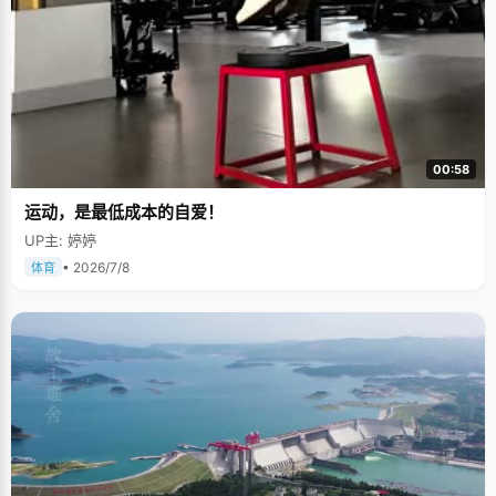
00:58
运动，是最低成本的自爱！
UP主: 婷婷
• 2026/7/8
体育