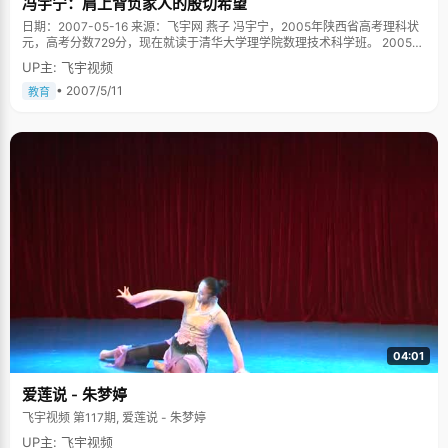
冯宇宁：肩上背负家人的殷切希望
就。 也因为这个爱好，郑伟选择了物理学，"我以后想走物理研究的路"。 从
来不补课 郑伟是一个从来不补课的学生，一是因为补课要花钱，家里经济不
日期：2007-05-16 来源：飞宇网 燕子 冯宇宁，2005年陕西省高考理科状
允许，二是郑伟觉得在学校里学踏实了，补课没必要。"在学校的时间是最重
元，高考分数729分，现在就读于清华大学理学院数理技术科学班。 2005年
要的，学什么东西都集中精力，提高效益"，郑伟说，"&lsquo;学好&rsquo;
盛夏的一个下午，风和日丽，冯爸爸焦急的站在家门口往路口张望，当冯宇
UP主: 飞宇视频
和&lsquo;学多&rsquo;是有区别的，做多少题是流于形式，关键是想明白
宁的身影出现在拐口的时候，他激动的喊道："来了来了！"赶紧用火柴点燃
了。"高一高二的时候，郑伟基本只做老师布置的习题，成绩一直都是全级前
了挂在家门头那串长长的红鞭炮，迎接考中状元的儿子，炮竹鸣响着四处飞
• 2007/5/11
教育
十名，高三时位列前三。 利用同学们补课的时间，郑伟做了自己喜欢的事
溅，冯妈妈已经爬满皱纹的双眼溢满了激动的泪水。 走出山村的农家男孩 冯
情：看小说和骑自行车。 虽然是理科生，郑伟却特别喜欢文学和哲学，高中
宇宁出生于陕西省长武县亭口乡，父母都是农民，家里有四个孩子：冯宇宁
时候就从图书馆借了很多哲学书来看，起初比较艰涩难懂，"慢慢看进去之
和三个姐姐。因为经济原因，大姐二姐小学还没毕业就辍学在家帮父母劳动
后，觉得很有意思"，郑伟说，"物理学中也有很多哲学思维，可以锻炼思辨
或是出外打工贴补家用，三姐念到了高中，因为家里经济能力只允许供一个
能力"。 骑自行车是郑伟的另一爱好。假期的时候，他经常骑车到周边的省份
人上学，无奈之下，成绩很好的三姐也被父母劝退学，全力供冯宇宁上学。
去玩，一个人沿着国道骑行，刚开始是20公里，慢慢的加到50公里。高考之
现在，姐姐们都在从事着一些很辛苦收入很微薄的职业，每次看到他们劳累
后，他骑行去了青海湖，走了很多村寨。考入北大后，郑伟加入了北大自行
的样子，冯宇宁总是感觉深深的愧疚。 自小，爸爸妈妈对冯宇宁的教育非常
车队，平时有专门的训练，偶尔会参加各种骑行活动。他身上穿的白体恤便
严格，希望他不管做什么都要做到最好，当冯宇宁贪玩不好好学习，不按时
是全国业余自行车比赛的纪念品。 有时候，学习就像骑行，需要的是充沛的
完成作业的时候，他们会生气的责骂，有时候甚至棍棒相加。稍微懂事以
体力和坚强的意志。一路上，可能会很辛苦，可能会很孤独，但是得咬牙坚
后，冯宇宁渐渐明白了父母的用心，感觉到自己身上背负着全家人的希望，
持下去，因为终点还没有到，美丽的风景就在眼前。一旦放弃，将一无所
才自觉的努力学习。"听起来似乎有些残酷，但是这些棍子为我打好了人生的
获。
基础。" 初中毕业后，冯宇宁以优异的成绩顺利升入西安市博迪中学，这里可
以为成绩好的学生免除一些学费，减轻家里的经济负担。冯宇宁是村子里第
一个到城里念高中的人，在乡里，他总是被当作学习的榜样，父母的脸上也
多了一些骄傲的光彩。 上高中之后，冯宇宁适应得很快，成绩始终保持在一
二名的位置，高二的时候，因为骄傲不免浮躁起来，课也不认真听了，偶尔
04:01
还会逃课，成绩直线下滑，从年级第一瞬间滑落到班上的十七名，这让他非
常意外。尤其是有一次数学考试，冯宇宁考了64分，前面的题都对了，后面
爱莲说 - 朱梦婷
的题都没做。老师把冯宇宁叫到办公室，指着卷子，很严肃的问冯宇宁："你
是不是抄了别人的试卷"。老师的话就像晴天霹雳，打得冯宇宁目瞪口呆，这
飞宇视频 第117期, 爱莲说 - 朱梦婷
可是他头一次被怀疑抄袭。冯爸爸得知消息后也吓坏了，赶紧放下手里的
UP主: 飞宇视频
活，从村子里赶过来给冯宇宁做思想工作。看着爸爸疤痕遍布的双手和焦急