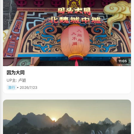
11:05
因为大同
UP主: 卢颖
• 2026/7/23
旅行