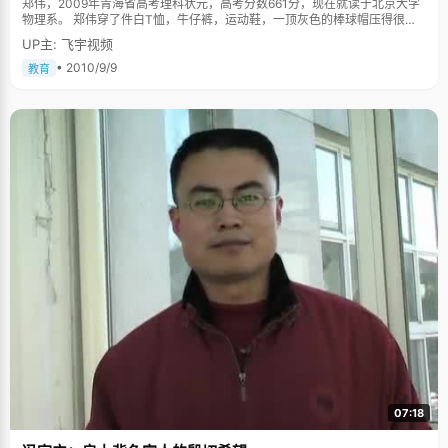
郑伟，2009年青海省高考理科状元，高考分数661分，现在就读于北京大学
物理系。 郑伟穿了件白T恤，牛仔裤，运动鞋，一顶灰色的棒球帽压得很
低，第一印象里，这是个很酷的男生。从他时常蹦出的哲学语录，更显得高
UP主: 飞宇视频
深。不过在聊了半个小时候后，郑伟的幽默和开朗，渐渐撕掉了冷酷的伪
装，俨然一个充满了激情和冲动的青年。 谈到考中状元，郑伟很兴奋，之前
• 2010/9/9
教育
参加北大自主招生考试的时候，他被保送到了信息科学学院。状元，让他如
愿以偿。 郑伟家庭成员很多，爸爸妈妈、哥哥、妹妹，一家五口妹一起生活
在一套60平方米的老房子里。父亲是西宁特钢的工人，20年前，母亲从山东
老家来到西宁后，一直没有工作，家里条件一直都很艰苦。为了让郑伟和妹
妹能够好好上学，哥哥郑亮放弃上高中进了工厂开始挣钱。一家人尽管不富
裕，但生活幸福。郑伟兄妹三人从小都特别独立，会做饭，自己洗衣服，争
着帮家里干活。郑伟和哥哥年龄相差不大，体型差不多，所以从小哥两的衣
服都是同用的。 郑伟的爸爸妈妈虽然文化程度不高，但是对孩子要求很严
厉，总是教育孩子要好好学习。妈妈对郑伟的影响很大，"妈妈做什么事情都
非常踏实、认真，不管什么事都是尽自己最大的能力去做"，所以郑伟在学习
上总是一丝不苟，认真踏实，成绩在班级里总是第一第二。小学毕业后，他
以优异成绩考入原来的十八中，中考时以全市第十一名的成绩考入湟川中
学。高中时，品学兼优的他被学校定为保送北大对象。 郑伟曾在日记中写
道："我的母亲一生不易，20年前她来到这大西北，30出头才生下我，在荒
寒的北风中将我抚养成人。她没有接受到良好的教育，却承受了太多不应该
由她承受的苦难。虽然岁月无情地将母亲的黑发吹成银色，但我的母亲在我
的眼里永远就像一只美丽的蝴蝶。" 从小酷爱做各种实验 除了学习，郑伟最
大的爱好就是做各种实验，这受到了哥哥的影响。小时候，哥两就经常一起
做手工，模拟各种先进的交通工具。高中的时候，郑伟将自己做的各种飞
机、船只的模型拿到学校展览，受到了同学和老师的一致称赞。至今，郑伟
家里的抽屉里，还堆满了各式各样的静态模型，还有很多半成品。高二的时
07:18
候，郑伟尝试给飞机装上微型的喷气式发动机，这涉及到了工程学，高中的
知识根本不够用。于是郑伟跑到图书馆借了工程学的书来开，并且小有成