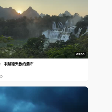
09:05
行2：中越德天板约瀑布
20