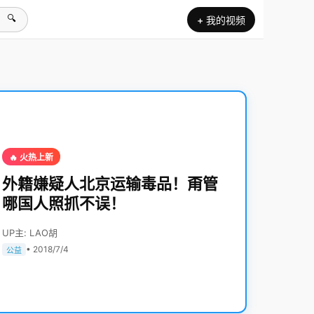
🔍
+ 我的视频
🔥 火热上新
外籍嫌疑人北京运输毒品！甭管
哪国人照抓不误！
UP主: LAO胡
• 2018/7/4
公益