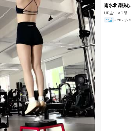
南水北调核心
UP主: LAO胡
• 2026/7/
公益