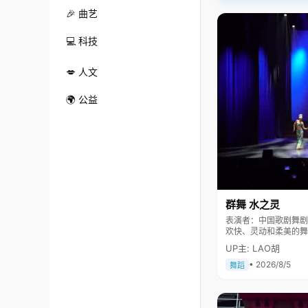
🎉 曲艺
💻 科技
💋 人文
🌍 公益
群舞 水之灵
表演者：中国歌剧舞剧院 舞剧团 《水之灵》表现一群
欢快、灵动和柔美的舞
民大会堂及国际舞台上
UP主: LAO胡
• 2026/8/5
舞蹈