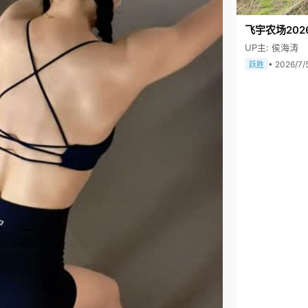
飞宇农场202
UP主: 侯海涛
• 2026/7/
跃胜