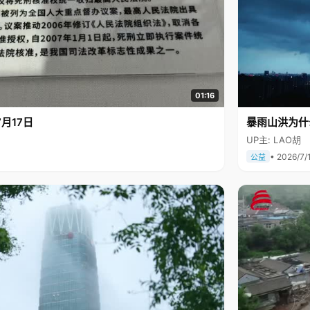
01:16
月17日
暴雨山洪为什
UP主: LAO胡
• 2026/7/
公益