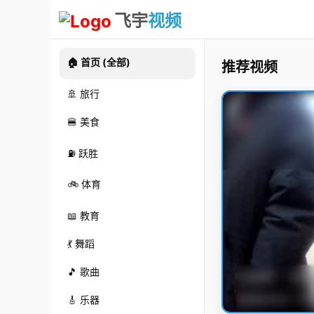
飞宇
视频
🏠 首页 (全部)
推荐视频
🚢 旅行
🍔 美食
⛽ 跃胜
🚲 体育
📖 教育
💃 舞蹈
🎵 歌曲
🎸 乐器