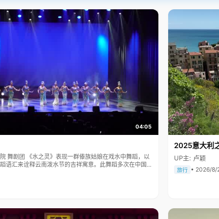
04:05
2025意大利
傣族姑娘在戏水中舞蹈，以
UP主: 卢颖
蹈语汇来诠释云南泼水节的吉祥寓意。此舞蹈多次在中国人
• 2026/8/
旅行
表演，一直得到赞誉其舞美，人美，寓意美。。