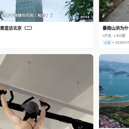
01:53
是造访北京（二）
暴雨山洪为什
UP主: LAO胡
• 2026/7/
公益