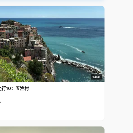
13:31
之行10：五渔村
2