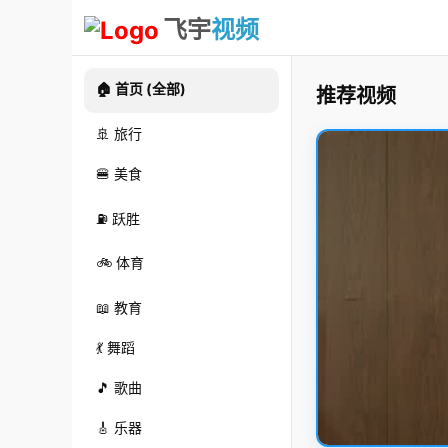
飞宇
视频
🏠 首页 (全部)
推荐视频
🚢 旅行
🍔 美食
⛽ 跃胜
🚲 体育
📖 教育
💃 舞蹈
🎵 歌曲
🎸 乐器