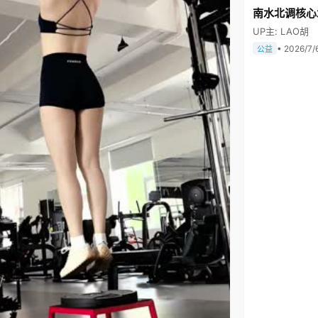
南水北调核心
UP主: LAO胡
• 2026/7/
公益