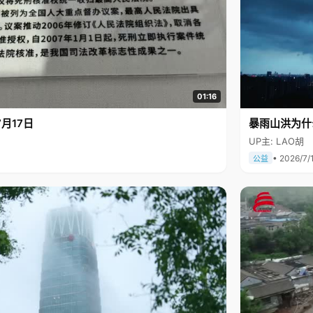
01:16
月17日
暴雨山洪为什
UP主: LAO胡
• 2026/7/
公益