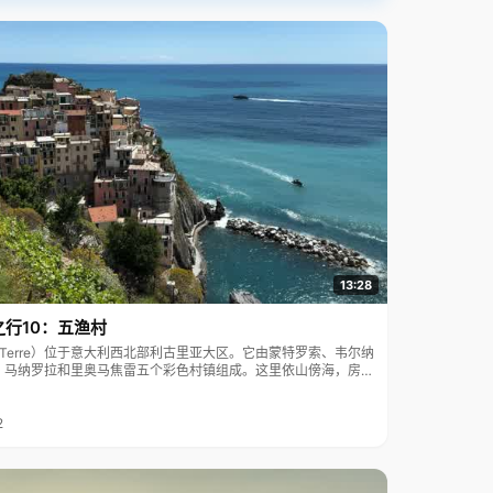
13:28
之行10：五渔村
ue Terre）位于意大利西北部利古里亚大区。它由蒙特罗索、韦尔纳
、马纳罗拉和里奥马焦雷五个彩色村镇组成。这里依山傍海，房屋
7年被列为世界文化遗产。
2