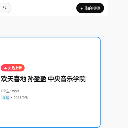
🔍
+ 我的视频
🔥 火热上新
欢天喜地 孙盈盈 中央音乐学院
UP主: wys
• 2018/9/8
舞蹈