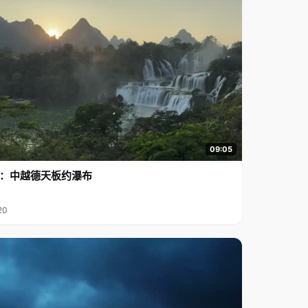
09:05
行2：中越德天板约瀑布
20