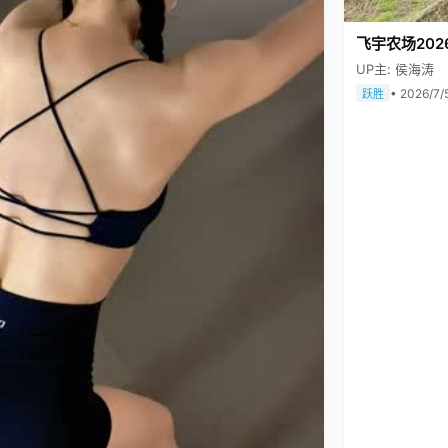
飞宇农场202
UP主: 侯海涛
• 2026/7/
跃胜