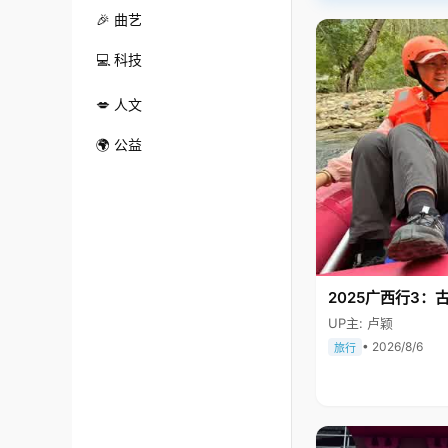
🎉 曲艺
💻 科技
💋 人文
🌍 公益
2025广西行3：
UP主: 卢颖
• 2026/8/6
旅行