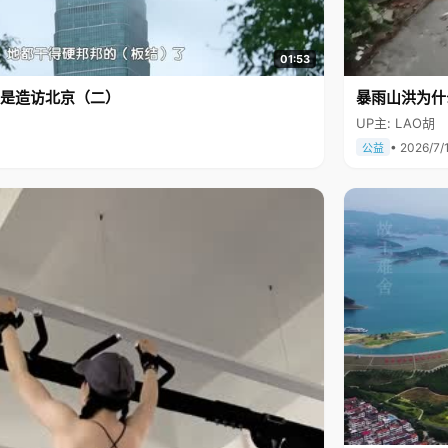
01:53
是造访北京（二）
暴雨山洪为什
UP主: LAO胡
• 2026/7/
公益