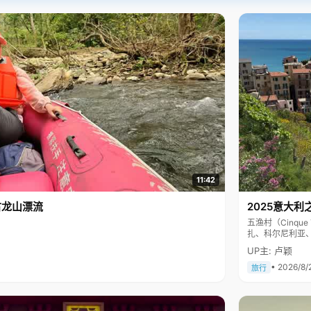
11:42
古龙山漂流
2025意大利
五渔村（Cinq
扎、科尔尼利亚
色彩斑斓，199
UP主: 卢颖
• 2026/8/
旅行