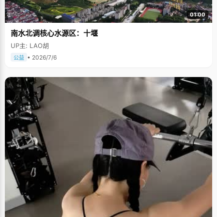
01:00
南水北调核心水源区：十堰
UP主: LAO胡
• 2026/7/6
公益