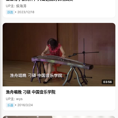
UP主: 侯海涛
• 2023/12/18
跃胜
03:56
渔舟唱晚 刁硕 中国音乐学院
UP主: wys
• 2016/3/24
乐器