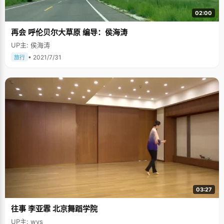
02:00
再会 呼伦贝尔大草原 编导：侯海涛
UP主: 侯海涛
• 2021/7/31
旅行
03:27
往事 李亚霏 北京舞蹈学院
UP主: wys