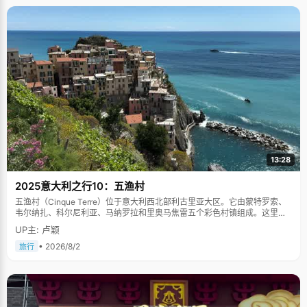
13:28
2025意大利之行10：五渔村
五渔村（Cinque Terre）位于意大利西北部利古里亚大区。它由蒙特罗索、
韦尔纳扎、科尔尼利亚、马纳罗拉和里奥马焦雷五个彩色村镇组成。这里依
山傍海，房屋色彩斑斓，1997年被列为世界文化遗产。
UP主: 卢颖
• 2026/8/2
旅行