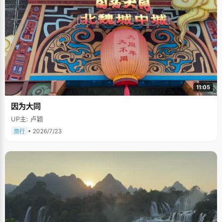
11:05
因为大同
UP主: 卢颖
• 2026/7/23
旅行