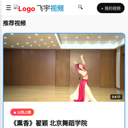
☰
飞宇
视频
🔍
+ 我的视频
推荐视频
04:17
🔥 火热上新
《熏香》翟颖 北京舞蹈学院