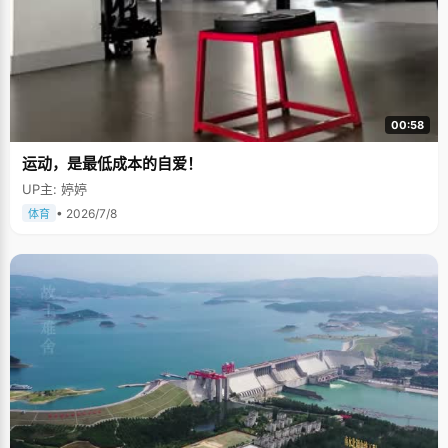
00:58
运动，是最低成本的自爱！
UP主: 婷婷
• 2026/7/8
体育