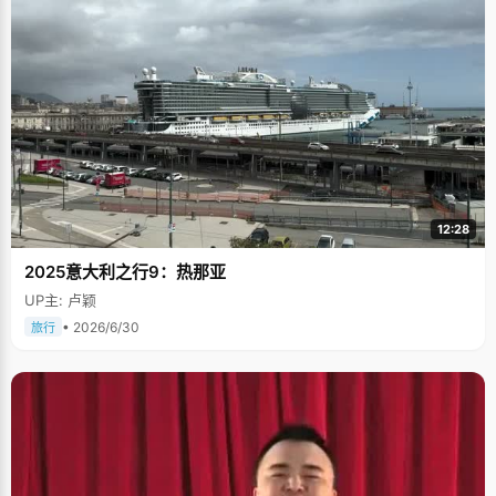
12:28
2025意大利之行9：热那亚
UP主: 卢颖
• 2026/6/30
旅行