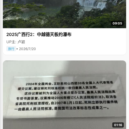
09:05
2025广西行2：中越德天板约瀑布
UP主: 卢颖
• 2026/7/20
旅行
01:16