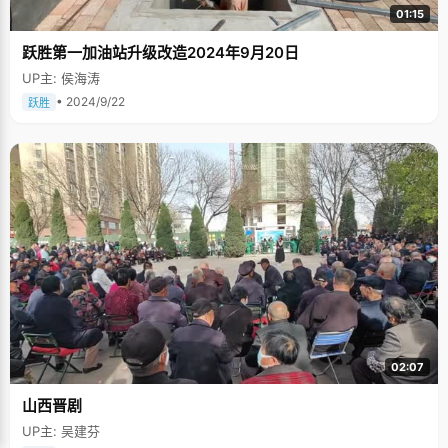
01:15
跃胜第一加油站升级改造2024年9月20日
UP主: 侯海涛
• 2024/9/22
跃胜
02:07
山西晋剧
UP主: 吴建芬