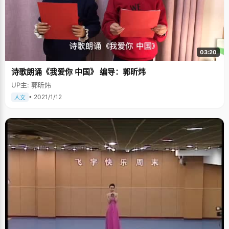
03:20
诗歌朗诵《我爱你 中国》 编导：郭昕炜
UP主: 郭昕炜
• 2021/1/12
人文