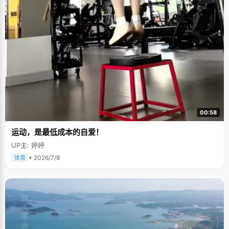
00:58
运动，是最低成本的自爱！
UP主: 婷婷
• 2026/7/8
体育