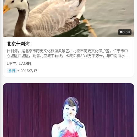
06:59
北京什刹海
什刹海，是北京市历史文化旅游风景区、北京市历史文化保护区。位于市中
心城区西城区，毗邻北京城中轴线。水域面积33.6万平方米，与中南海水域
一脉相连，是北京内城唯一一处具有开阔水面的开放型景区，也是北京城内
UP主: LAO胡
面积最大、风貌保存最完整的一片历史街区，在北京城规划建设史上占有独
特的地位。在2000年批准的北京25片历史文化保护区中，什刹海地区面积
• 2015/7/17
旅行
是最大的。 什刹海包括前海、后海和西海（又称积水潭）三个水域及临近地
区，与“前三海”相呼应，俗称“后三海”。什刹海也写作“十刹海”，四周原有十
座佛寺，故有此称。清代起就成为游乐消夏之所，为燕京胜景之一。什刹海
景区的不少古建筑在北京城市建设发展史上及政治文化史上占有重要地位，
主要代表有恭王府及花园、宋庆龄故居及醇王府、郭沫若纪念馆、钟鼓楼、
德胜门箭楼、广化寺、汇通祠、会贤堂。 著名的《帝京景物略》中则以“西湖
春，秦淮夏，洞庭秋”来赞美什刹海的神韵。什刹海景区风光秀丽，被誉为
“北方的水乡”。随着游客的增多，这里逐渐出现了一些古文化商店、小吃街
和酒吧等，因此，也成为了京城文化街之一。