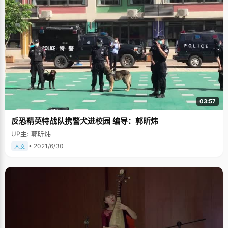
03:57
反恐精英特战队携警犬进校园 编导：郭昕炜
UP主: 郭昕炜
• 2021/6/30
人文