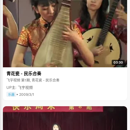
项英语自学计划： "叔叔给我找了一二三年级的英语课本，每个星期天给我布
置一星期的学习任务，一个星期后做测试"，潘娇娇说，"他语法也不教我，
直接让我翻译句子，被逼得很痛苦"。刚开始的几次，潘娇娇的测试成绩可谓
惨不忍睹。自尊心很强的潘娇娇不甘如此，一改往日爱玩的习性，每天放学
回家做完其他作业就开始学英语，默写单词，背诵课文，翻练习题。将三年
的英语内容在一个月内学习完成。终于，在学校英语测验中，潘娇娇考了90
多。 这次痛苦的学习经历，培养了潘娇娇很好的自学能力，也增强了她面对
困难的自信心，在以后的学习和生活中，她总是保持着乐观向上的态度，因
为"什么事情都会好起来的，只要去努力"。 爷爷奶奶是我学习的动力 因为爸
妈工作很忙，潘娇娇从小跟着爷爷奶奶长大，对爷爷奶奶的感情特别深，也
是一个懂事孝顺的孩子。在尚不能成大事的时候，她把学习当做一个可以回
报他们的礼物。 "我学习的动力就是爷爷奶奶，每次一想到爷爷每天接我上下
学，就不敢放松学习，会觉得考不好就对不起爷爷奶奶"，潘娇娇说，"虽然
03:30
爷爷奶奶不说什么，但是考不好的时候还是会哭得很伤心"。 高考拿了状元，
是潘娇娇最开心的时刻，她第一时间就给爷爷奶奶打电话报喜，"希望他们能
青花瓷 - 民乐合奏
看到我很努力，很好"。 在北大做一个"低调"的人 虽然拿了状元，会拉二
胡、小提琴、唱歌也很厉害，但是潘娇娇给自己的定位很低，当看到其他同
飞宇视频 第1期, 青花瓷 - 民乐合奏
学高谈论阔，侃侃而谈的时候，她免不了的有些自卑。"能够得到一份进入北
UP主: 飞宇视频
大的入场券我已经感觉很幸运了"，潘娇娇说，"我秉着做一个低调的人进入
北大"。 北大的校长在一次访谈中说道："最聪明的北大人是善于利用北大所
• 2009/3/1
乐器
有的资源"。潘娇娇一直记得这句话，所以她的大学计划，就是尽情享受北大
给自己带来的丰富的资源和机会，好好学习，努力锻炼自己。 面对众多的学
生社团，潘娇娇很懂得取舍，"在北大诱惑很多，但自己精力有限，所以我只
报了一个文体部"，潘娇娇无不憧憬的说，"我想尽量多的做些事情，策划、
宣传、组织、领导&hellip;&hellip;一级级往上做，最后目标是&lsquo;主席
&rsquo;！"