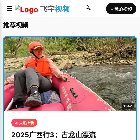
☰
飞宇
视频
🔍
+ 我的视频
推荐视频
11:42
🔥 火热上新
2025广西行3：古龙山漂流