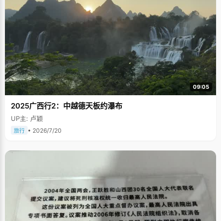
09:05
2025广西行2：中越德天板约瀑布
UP主: 卢颖
• 2026/7/20
旅行