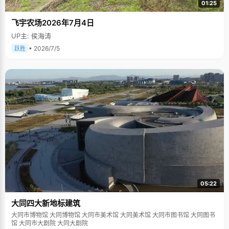
01:25
飞宇农场2026年7月4日
UP主: 侯海涛
• 2026/7/5
跃胜
05:22
大同四大新地标建筑
大同市博物馆 大同博物馆 大同市美术馆 大同美术馆 大同市图书馆 大同图书
馆 大同市大剧院 大同大剧院