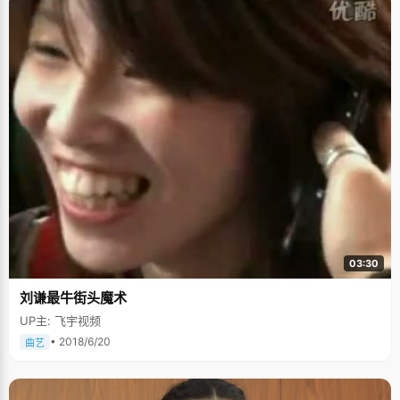
03:30
刘谦最牛街头魔术
UP主: 飞宇视频
• 2018/6/20
曲艺