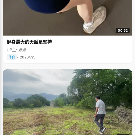
00:52
健身最大的天赋是坚持
UP主: 婷婷
• 2026/7/5
体育