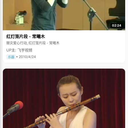
02:24
红灯笼片段 - 常曦木
赈灾爱心行动, 红灯笼片段 - 常曦木
UP主: 飞宇视频
• 2010/4/24
乐器