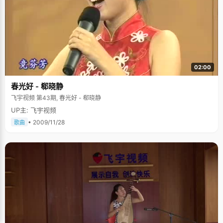
02:00
春光好 - 郗晓静
飞宇视频 第43期, 春光好 - 郗晓静
UP主: 飞宇视频
• 2009/11/28
歌曲