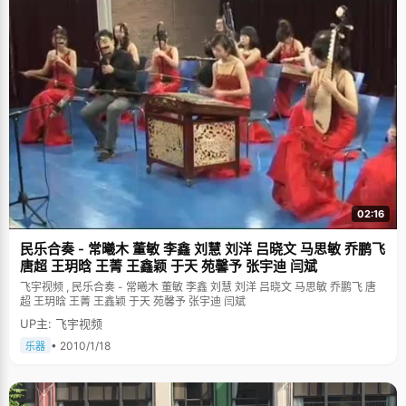
02:16
民乐合奏 - 常曦木 董敏 李鑫 刘慧 刘洋 吕晓文 马思敏 乔鹏飞
唐超 王玥晗 王菁 王鑫颖 于天 苑馨予 张宇迪 闫斌
飞宇视频 , 民乐合奏 - 常曦木 董敏 李鑫 刘慧 刘洋 吕晓文 马思敏 乔鹏飞 唐
超 王玥晗 王菁 王鑫颖 于天 苑馨予 张宇迪 闫斌
UP主: 飞宇视频
• 2010/1/18
乐器