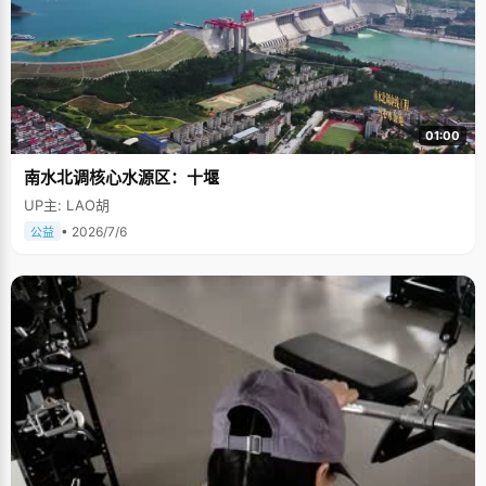
01:00
南水北调核心水源区：十堰
UP主: LAO胡
• 2026/7/6
公益