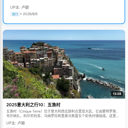
UP主: 卢颖
• 2026/8/6
旅行
13:28
2025意大利之行10：五渔村
五渔村（Cinque Terre）位于意大利西北部利古里亚大区。它由蒙特罗索、
韦尔纳扎、科尔尼利亚、马纳罗拉和里奥马焦雷五个彩色村镇组成。这里依
山傍海，房屋色彩斑斓，1997年被列为世界文化遗产。
UP主: 卢颖