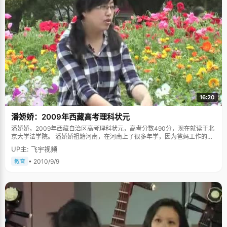
16:20
潘娇娇：2009年西藏高考理科状元
潘娇娇，2009年西藏自治区高考理科状元，高考分数490分，现在就读于北
京大学法学院。 潘娇娇祖籍河南，在河南上了很多年学，因为爸妈工作的原
因落了西藏的户口。在中国教育体制和户口制度不太健全完善的如今，潘娇
UP主: 飞宇视频
娇拥有了很多人羡慕的"低分照顾"。但是潘娇娇却从未因此而将自己与身边
同学区别对待。"小学的班主任老师曾经对我说过：&lsquo;你千万不能因为
• 2010/9/9
教育
有了一些分数照顾，户口优势，就不去努力&rsquo;"，潘娇娇说，"老师说的
时候特别的语重心长，因此我记忆特别深刻，脑袋里就是一直去努力，不比
别人差才行"。在学习的过程中，不管是在河南，还是在上海，潘娇娇在学习
上都特别努力，成绩一直排在班级前几名。所以这个状元，潘娇娇拿得很安
心。 曾经有段惨痛的英语学习经历 在河南上到小学四年级毕业后，潘娇娇跟
着爷爷奶奶到了上海接着上学。河南和上海的教育体育不一样，从小学一年
级开始就有英语教学。刚到上海的潘娇娇特别不适应，其他科目凭着扎实的
基础尚且能应付，英语就完全找不到北了。这时候，潘娇娇的叔叔制定了一