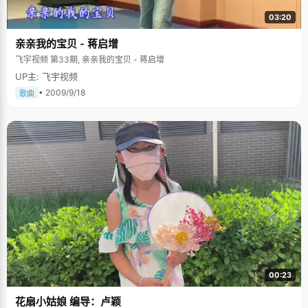
03:20
亲亲我的宝贝 - 蒋启增
飞宇视频 第33期, 亲亲我的宝贝 - 蒋启增
UP主: 飞宇视频
• 2009/9/18
歌曲
00:23
花扇小姑娘 编导：卢颖