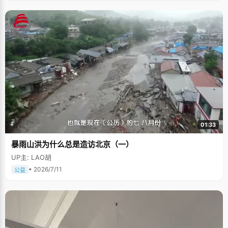
01:33
暴雨山洪为什么总是造访北京（一）
UP主: LAO胡
• 2026/7/11
公益