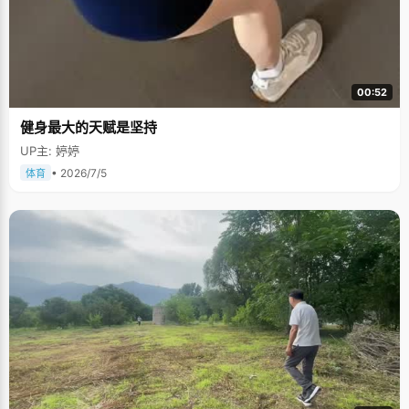
00:52
健身最大的天赋是坚持
UP主: 婷婷
• 2026/7/5
体育