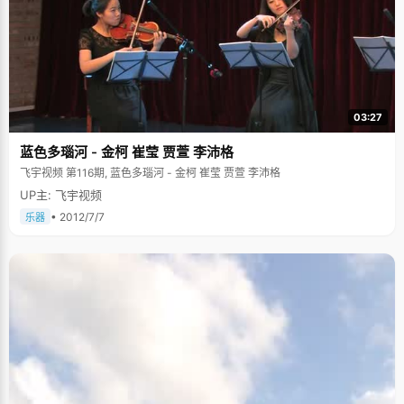
03:27
蓝色多瑙河 - 金柯 崔莹 贾萱 李沛格
飞宇视频 第116期, 蓝色多瑙河 - 金柯 崔莹 贾萱 李沛格
UP主: 飞宇视频
• 2012/7/7
乐器