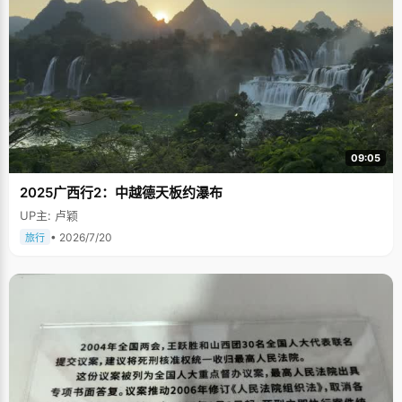
09:05
2025广西行2：中越德天板约瀑布
UP主: 卢颖
• 2026/7/20
旅行