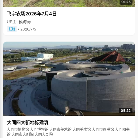
01:25
飞宇农场2026年7月4日
UP主: 侯海涛
• 2026/7/5
跃胜
05:22
大同四大新地标建筑
大同市博物馆 大同博物馆 大同市美术馆 大同美术馆 大同市图书馆 大同图书
馆 大同市大剧院 大同大剧院