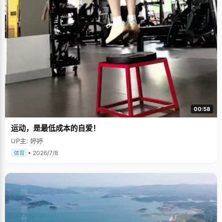
00:58
运动，是最低成本的自爱！
UP主: 婷婷
• 2026/7/8
体育