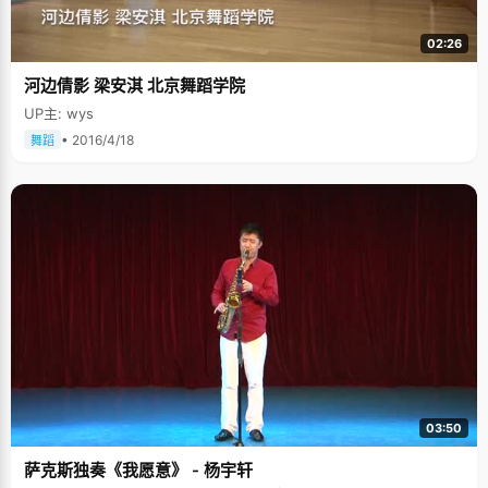
02:26
河边倩影 梁安淇 北京舞蹈学院
UP主: wys
• 2016/4/18
舞蹈
03:50
萨克斯独奏《我愿意》 - 杨宇轩