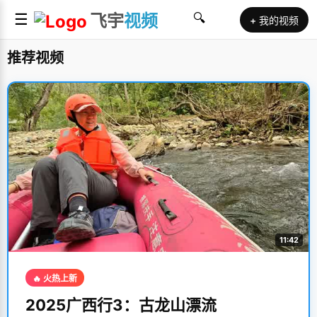
☰
飞宇
视频
🔍
+ 我的视频
推荐视频
11:42
🔥 火热上新
2025广西行3：古龙山漂流