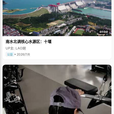
01:00
南水北调核心水源区：十堰
UP主: LAO胡
• 2026/7/6
公益