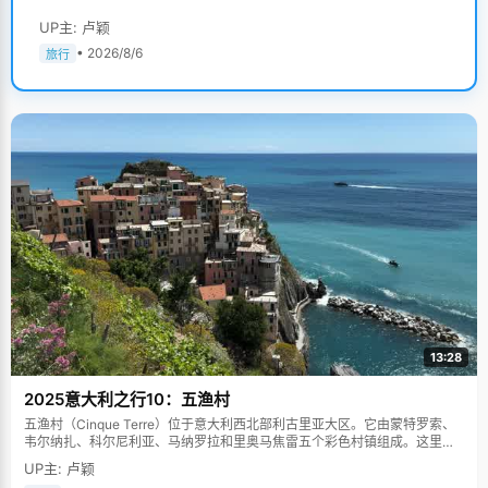
UP主: 卢颖
• 2026/8/6
旅行
13:28
2025意大利之行10：五渔村
五渔村（Cinque Terre）位于意大利西北部利古里亚大区。它由蒙特罗索、
韦尔纳扎、科尔尼利亚、马纳罗拉和里奥马焦雷五个彩色村镇组成。这里依
山傍海，房屋色彩斑斓，1997年被列为世界文化遗产。
UP主: 卢颖