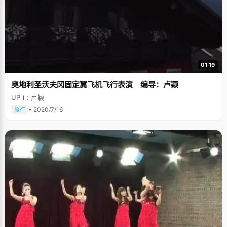
01:19
奥地利圣沃夫冈固定翼飞机飞行表演 编导：卢颖
UP主: 卢颖
• 2020/7/16
旅行