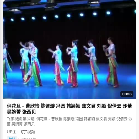
03:16
俏花旦 - 曹欣怡 陈紫璇 冯圆 韩颖颖 焦文君 刘颖 倪倩云 沙蕾
吴婉菁 张西贝
飞宇视频 第87期, 俏花旦 - 曹欣怡 陈紫璇 冯圆 韩颖颖 焦文君 刘颖 倪倩云 沙
蕾 吴婉菁 张西贝
UP主: 飞宇视频