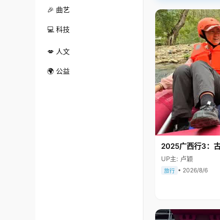
🎉 曲艺
💻 科技
💋 人文
🌍 公益
2025广西行3：
UP主: 卢颖
• 2026/8/6
旅行