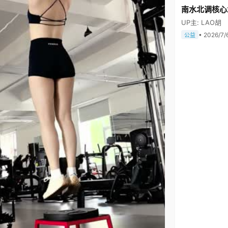
南水北调核心
UP主: LAO胡
• 2026/7/
公益