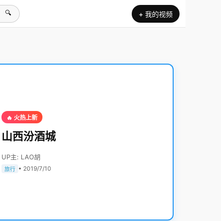
🔍
+ 我的视频
🔥 火热上新
山西汾酒城
UP主: LAO胡
• 2019/7/10
旅行