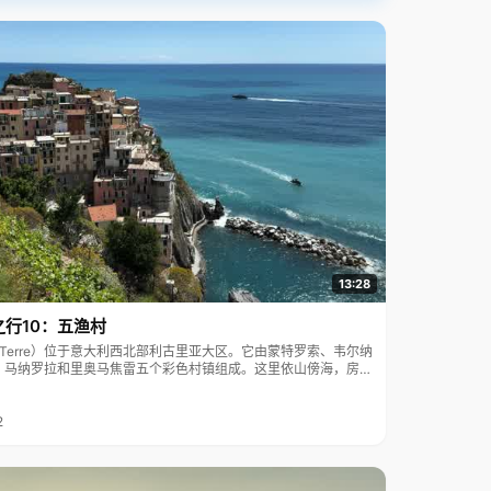
13:28
之行10：五渔村
ue Terre）位于意大利西北部利古里亚大区。它由蒙特罗索、韦尔纳
、马纳罗拉和里奥马焦雷五个彩色村镇组成。这里依山傍海，房屋
7年被列为世界文化遗产。
2