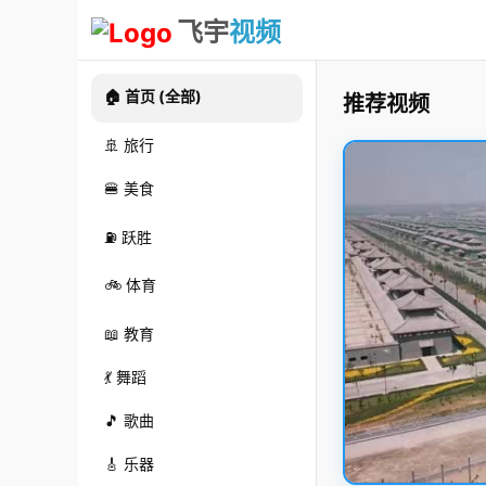
飞宇
视频
🏠 首页 (全部)
推荐视频
🚢 旅行
🍔 美食
⛽ 跃胜
🚲 体育
📖 教育
💃 舞蹈
🎵 歌曲
🎸 乐器