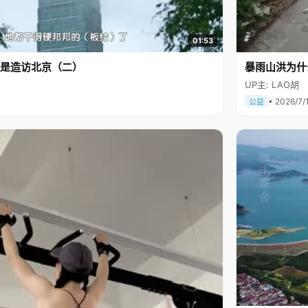
01:53
是造访北京（二）
暴雨山洪为什
UP主: LAO胡
• 2026/7/
公益