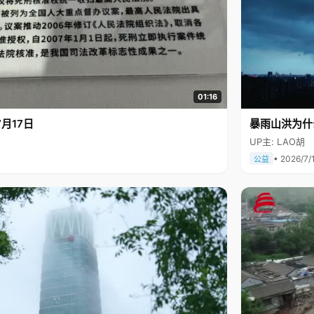
01:16
月17日
暴雨山洪为什
UP主: LAO胡
• 2026/7/
公益