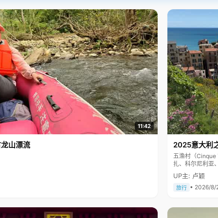
11:42
古龙山漂流
2025意大利
五渔村（Cinq
扎、科尔尼利亚
色彩斑斓，199
UP主: 卢颖
• 2026/8/
旅行