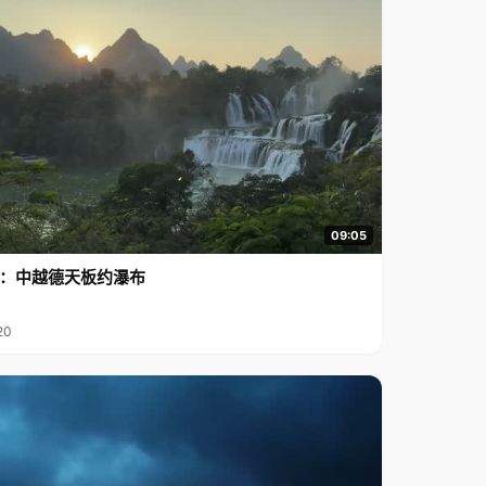
09:05
行2：中越德天板约瀑布
20