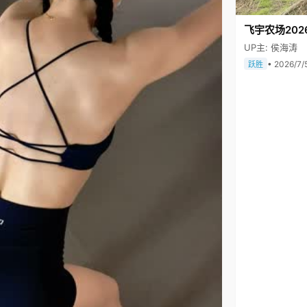
飞宇农场202
UP主: 侯海涛
• 2026/7/
跃胜