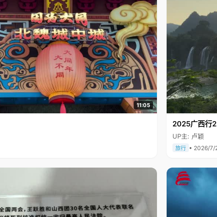
11:05
2025广西
UP主: 卢颖
• 2026/7/
旅行