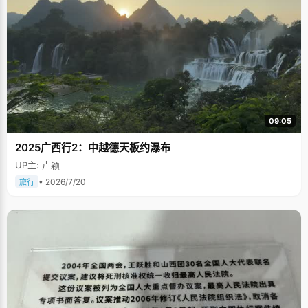
09:05
2025广西行2：中越德天板约瀑布
UP主: 卢颖
• 2026/7/20
旅行