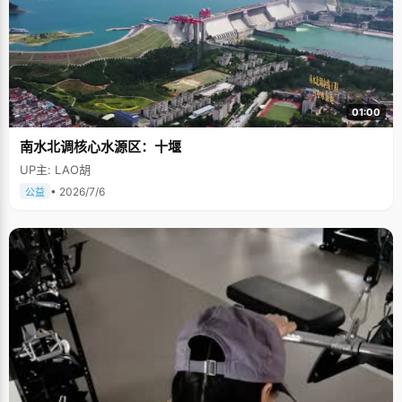
01:00
南水北调核心水源区：十堰
UP主: LAO胡
• 2026/7/6
公益