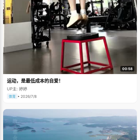
00:58
运动，是最低成本的自爱！
UP主: 婷婷
• 2026/7/8
体育