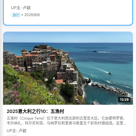
UP主: 卢颖
• 2026/8/6
旅行
13:28
2025意大利之行10：五渔村
五渔村（Cinque Terre）位于意大利西北部利古里亚大区。它由蒙特罗索、
韦尔纳扎、科尔尼利亚、马纳罗拉和里奥马焦雷五个彩色村镇组成。这里依
山傍海，房屋色彩斑斓，1997年被列为世界文化遗产。
UP主: 卢颖