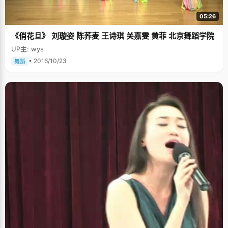
05:26
《俏花旦》 刘璇姿 陈荞麦 王诗琪 关嘉雯 黄菲 北京舞蹈学院
UP主: wys
• 2016/10/23
舞蹈