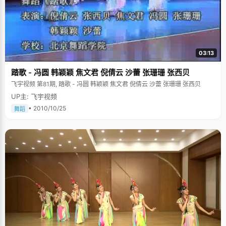
03:13
踏歌 - 冯圆 韩颖颖 焦文君 倪倩云 沙蕾 张珊珊 张西贝
飞宇视频 第81期, 踏歌 - 冯圆 韩颖颖 焦文君 倪倩云 沙蕾 张珊珊 张西贝
UP主: 飞宇视频
• 2010/10/25
舞蹈