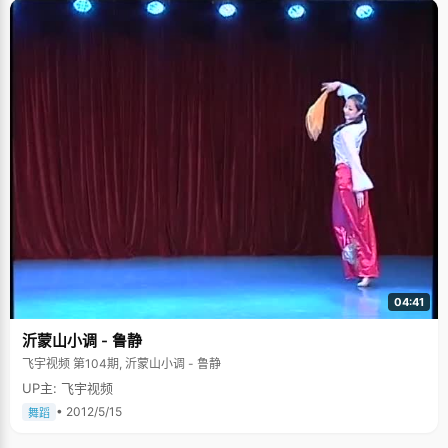
300多，心里落差特别大，父母和老师都耐心开导他，想到自己好不容易考
到重点中学，不能辜负了父母的苦心，于是周文涛下决心认真学习。作为艺
术特长生，除了平时的学习外，周文涛还要参加学校里的乐队训练，每天放
学和周末都要挤出时间训练，平均每周比其他同学少十多个小时的学习时
间。为了不掉队，周文涛只能拼命的提高自己的学习效率，抓紧每一分钟学
习。功夫不负苦心，第二次月考，周文涛名次一下子上升到年级十多名。 "心
里压力其实挺大的，每天都有很多事情要做，已经顾不上苦不苦了，心里只
有一个念头，坚持熬过去就是胜利"。周文涛把学习和学长号类比，"学习就
像学乐器一样，不在乎学得多快，重要的要坚持下去。"学了长号七八年，周
文涛对长号有了种特别的感情，长号就像身边一个不会说话只会倾听的朋
友，让人安心平静。周文涛喜欢于对这样欢乐的氛围，在音乐中能将所有学
习上的烦恼和压力都释放掉。偶尔的，周文涛受到音乐的激发，会突发灵感
赋诗一首，有首《乡村骑士》是他最喜欢的，"马蹄刚落/踏伤沉睡的泥土/乡
间微风/与信鸽一同翱翔/只见得/黄昏暖暖/融化/铠甲冷冷"。从诗中，我们得
见周文涛乐观积极充满希望的心态。 高一的时候，周文涛与乐队的同学到清
华参加艺术夏令营，他们租了自行车，从东校门一直逛到西门，对清华的印
象很美好："校园很大很漂亮，食堂的饭菜很香，宿舍楼实验楼都很新，回去
就坚定了考清华的决心"。 十年辛苦，一朝偿愿。眼前的周文涛，穿着朴素的
运动服，朴实、内敛的气质，脸上掩不住的朝气和自信。看了看手机，又到
04:41
了上课时间了，他匆忙的收拾东西，骑着自行车汇入拥挤的车流人海中，背
影匆忙而坚定。
沂蒙山小调 - 鲁静
飞宇视频 第104期, 沂蒙山小调 - 鲁静
UP主: 飞宇视频
• 2012/5/15
舞蹈