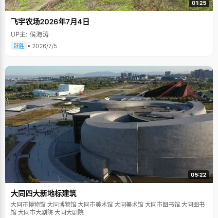
01:25
飞宇农场2026年7月4日
UP主: 侯海涛
• 2026/7/5
跃胜
05:22
大同四大新地标建筑
大同市博物馆 大同博物馆 大同市美术馆 大同美术馆 大同市图书馆 大同图书
馆 大同市大剧院 大同大剧院