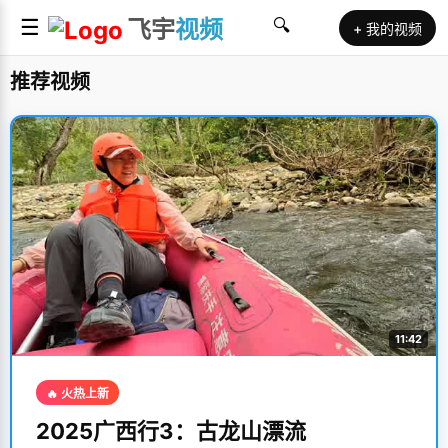
☰
飞宇
视频
🔍
+ 我的视频
推荐视频
11:42
🔥 火热上新
2025广西行3：古龙山漂流