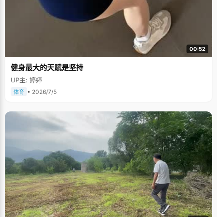
00:52
健身最大的天赋是坚持
UP主: 婷婷
• 2026/7/5
体育