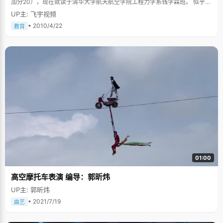
加分20），现在就读于清华大学航天航空学院工程力学系钱学森班。 似乎每
一个清华的学生每日的课程都排得满满当当，我们只好跟周文潇约了个很早
UP主: 飞宇视频
的采访时间，上午8：00。本以为我们提前十分钟已经很早了，当我们到达
约好的餐厅门口时，看见高高瘦瘦的周文潇正在尚未开门营业的餐厅门口徘
• 2010/4/22
教育
徊，正低头默念着什么，丝毫没有注意我们走近。 今年一月，周文潇不仅通
过了清华大学的自主招生考试，获得20分降分录取的资格，而且还通过了清
华大学的艺术特长生考试，"重庆市优秀学生"也榜上有名，身上多重高考身
份的周文潇一点都没有张扬的气息，一脸憨厚的笑容仍到人群里就找不出
来，他嘿嘿的笑着，"低调！低调！" 做事认真一丝不苟 周文潇说话不多，问
问题也只是言简意赅的回答几句，他说这是从小的毛病，现在已经很好
了。"小时候特别内向，不敢也不擅于与人沟通，又特别听话，为此闹了不少
笑话"，周文潇说，"记得上幼儿园的时候，有一天，我在家吃过早饭才去学
校，老师给每个小朋友发早餐，我已经很饱了，但是不知道怎么跟老师说，
只好硬着头皮把老师发的早餐吃掉，"周文潇笑着直摇头。中午吃饭的时候，
为了逃避吃饭，周文潇只好跑了躲起来，先是躲在幼儿园的玩具堆里，下午
趁大家不注意又偷偷跑回家躲在床底下，害得老师和父母找了一天。 周文涛
家教很严，爸妈从小就教育他做事情要专心、认真，一丝不苟。"小时候爸爸
妈妈监督我写作业，规定说这个作业多久时间，就必须在这个时间内认真完
成，要快，还要认真。画画的时候，勾勒轮廓、底画、上色等工序都必须依
次认真完成，一丝不苟。周文潇几次想偷懒，写作业的时候偷看电视、听音
01:00
乐，被妈妈逮到都受到了非常严厉的批评。渐渐的，周文涛将这种规定形成
了自己良好的习惯，做什么事情都严格的要求自己，力求完美。 为上重点中
高空摩托车表演 编导：郭昕炜
学考艺术特长生 周文涛从小成绩都很好，三年级之前基本都是双百，但是因
为地域限制，想到重点中学，重庆一中上学，只能选择走艺术特长生这条路
UP主: 郭昕炜
才能被破格录取。"我刚开始学的是电子琴，后来音乐老师建议选择一门乐
器，我就改学长号了，"周文涛每天放学后都要练习好几个小时，嘴唇四周磨
• 2021/7/19
曲艺
起了大泡。周文涛六年级就考过了长号业余八级，艺术水准达到了专业一级
的水平，以优异的成绩考入重庆一中。 第一次摸底考试，周文涛排名年级