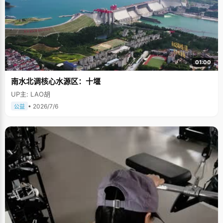
01:00
南水北调核心水源区：十堰
UP主: LAO胡
• 2026/7/6
公益