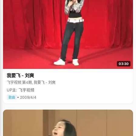
洋得意。 查方梅的爸爸对教育还是具有前瞻性的，当女儿在村里小学上完三
年级以后，他就在县城里买了套不大的房子，借此得以把女儿送到了县城的
小学里读书，这里的硬件设施和教育水平比村子里要好得多。在县城里，查
方梅过着半寄宿的学习生活，一周六天在学校里吃住，只有周天才能回家，
那么小的孩子就要学着规律自己的作息，自己洗衣服，做饭，整理房间，加
上家里人无暇照顾，自立能力得到很快的提高，同学们对她的印象都是"这个
女孩很能干。" 考状元，简直就是个奇迹 俗话说，三岁看到老，但是小学初
中时候的查方梅，怎么都不像一个能当状元的人，因为她的成绩实在平
平，"那时候爸爸妈妈也不管我成绩，加上贪玩，没找到学习的感觉，成绩一
直都不好，"查方梅有些不好意思，"中考的时候更是因为失误没能考上重点
高中，不得已还花了几千块钱才进入高中的大门。" 初入高中的时候，查方梅
的成绩属于快垫底的那种了，不过她自己倒也不怎么着急，每天还是一样的
上课，作业，心中也没有太多的梦想和期望，直到高二上学期的期中考试，
03:30
成绩一直不好的她考居然考了年级60名，"那一次对我震动挺大的，突然意识
到，我也可以有好的成绩，不能再像以前一样糊弄学习了，应该投入一下，
我要飞 - 刘爽
努力一把"。在意识上觉醒以后，查方梅在学习上投入了以往多倍的努力和时
间，减少了与朋友的聚会，出外游玩的时间，认认真真的学起来，慢慢找到
飞宇视频 第4期, 我要飞 - 刘爽
了学习的感觉。一番努力之后，查方梅的成绩随着考试的递加而逐渐上升，
UP主: 飞宇视频
60名到36名，再到18名，8名，4名&hellip;&hellip;升上高三之后，查方梅已
经稳居班级前三名的位置 。 上高三之后，查方梅自觉的开始给自己制定学习
• 2009/4/4
歌曲
计划，每天都要问自己三个什么："每天晚上睡觉之前，我都要问自己今天学
到了什么，再问明天我要学习什么。早上醒来后，一睁开眼睛就会问我今天
要学习什么。"查方梅就这样一直问了自己整整一年，用这种方式督促自己不
准偷懒，做事有计划，按时按量的完成学习任务。 查方梅成绩的提高跟班主
任朱老师的耐心教导是分不开的，查方梅说："以前，我不太会找老师交流，
那次考了60名之后，我找朱老师谈了一次，他告诉我很多平时没有的想法，
肯定了我的成绩，并鼓励我努力学习，指出了我的一些不足，对我的学习帮
助很大。"之后，不管是学习上还是情绪上有什么问题，查方梅都喜欢找朱老