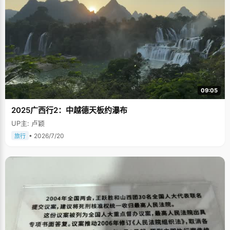
09:05
2025广西行2：中越德天板约瀑布
UP主: 卢颖
• 2026/7/20
旅行