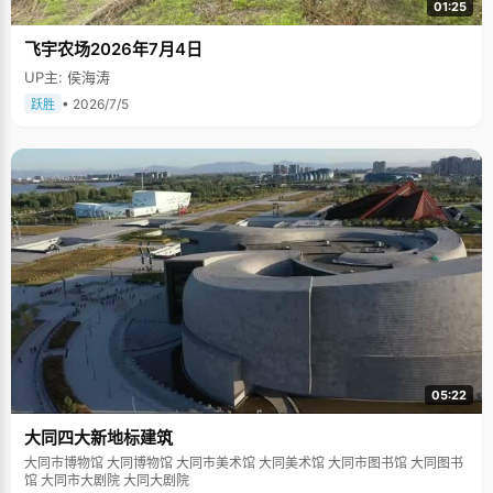
01:25
飞宇农场2026年7月4日
UP主: 侯海涛
• 2026/7/5
跃胜
05:22
大同四大新地标建筑
大同市博物馆 大同博物馆 大同市美术馆 大同美术馆 大同市图书馆 大同图书
馆 大同市大剧院 大同大剧院