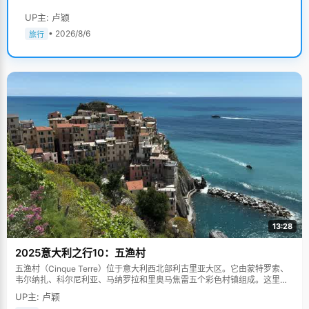
UP主: 卢颖
• 2026/8/6
旅行
13:28
2025意大利之行10：五渔村
五渔村（Cinque Terre）位于意大利西北部利古里亚大区。它由蒙特罗索、
韦尔纳扎、科尔尼利亚、马纳罗拉和里奥马焦雷五个彩色村镇组成。这里依
山傍海，房屋色彩斑斓，1997年被列为世界文化遗产。
UP主: 卢颖