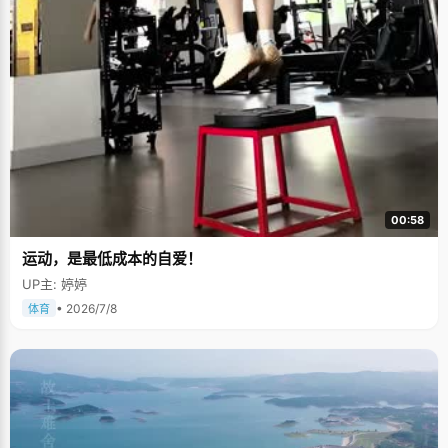
00:58
运动，是最低成本的自爱！
UP主: 婷婷
• 2026/7/8
体育