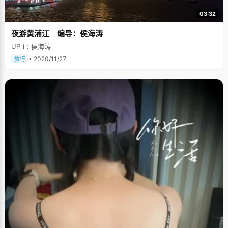
03:32
夜游黄浦江 编导：侯海涛
UP主: 侯海涛
• 2020/11/27
旅行