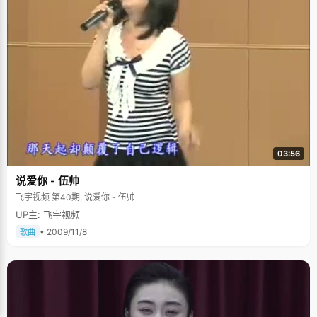
师谈话，这对她调整心态和学习步骤起到了很大的作用。 查方梅所在的高中
是重点高中，每年能出几个北大的学生，不过如果按照查方梅以前的成绩，
与上北大还是有些距离的，但是查方梅在两年内完成了丑小鸭到白天鹅的巨
变，不仅拿到了为数不多的北大名额，而且夺了状元的头衔，所有同学和老
师都感觉非常惊喜，很多人甚至高呼"这简直就是个奇迹。" 对于感情，堵不
如疏 在我们采访之前，查方梅刚给自己男友打完电话，她很自然的告诉我
们，这是个青梅竹马一起长大的男孩子。在学习上，查方梅的父母并没有操
太多心，甚至在女儿学习成绩一塌糊涂的时候他们仍然没有着急的迹象，"他
们总觉得我总会好的，没有理由的"，而在思想方面，他们采取的策略则
是"堵不如疏。" "我从小就比较独立，爸爸知道我决定的事情，他们也改变不
了，只能因势利导了，"查方梅说，"虽然我们是在高三毕业以后才在一起
的，但是之前爸爸就已经给我做过很多相关思想工作了，他不反对我们年轻
人有这方面的感情，但是通过一些实例，让我明白人生变化还是很大的，教
我多一些考虑事情的方式方法，把自己该做的事情列出一个轻重缓急来，学
03:56
习还是应该放在第一位的。" 第一次谈恋爱的感觉还是很美好的，查方梅带着
一些小女孩的羞涩说，两个人在一起以后，反而更不容易分心了，感觉一起
说爱你 - 伍帅
努力，做什么事情都更有动力了。看着眼前信心满满的女孩子，正是纯真浪
飞宇视频 第40期, 说爱你 - 伍帅
漫的时候，希望一切都如她所期望的那么美好。
UP主: 飞宇视频
• 2009/11/8
歌曲