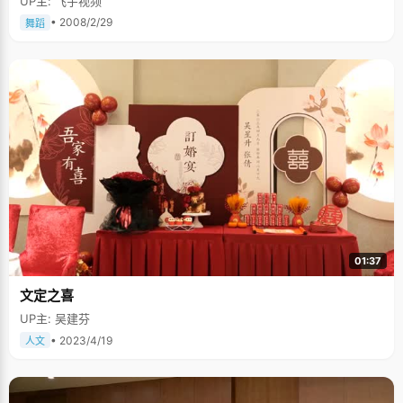
UP主: 飞宇视频
• 2008/2/29
舞蹈
01:37
文定之喜
UP主: 吴建芬
• 2023/4/19
人文