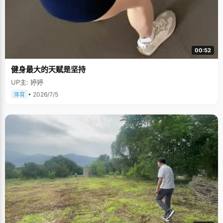
00:52
健身最大的天赋是坚持
UP主: 婷婷
• 2026/7/5
体育