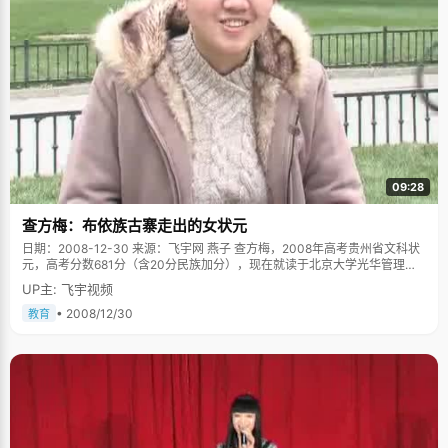
09:28
查方梅：布依族古寨走出的女状元
日期：2008-12-30 来源：飞宇网 燕子 查方梅，2008年高考贵州省文科状
元，高考分数681分（含20分民族加分），现在就读于北京大学光华管理学
院。 查方梅出生于贵州省兴义市巴结镇南龙村，这是一个自明朝初年开始存
UP主: 飞宇视频
在的布依族古寨子，这里的人们从小就说布依话，保留着十分完整和浓郁的
民族风情。跟其他农村孩子一样，查方梅的童年充满了非常多的乡间童趣，
• 2008/12/30
教育
没有钢琴，没有算数，也没有ABC，只有捉鱼，爬树，掏螃蟹。 查方梅说，
自己从小就是个没人管的小"野孩子"，在村子里担任着一些职务的爸爸妈妈
工作很忙，几乎没有时间来很好的照顾自己，平时只有跟着奶奶一起生
活。"有时候出去玩一整天，家里人也不管我，只要按时回来吃饭睡觉就可以
了。"话虽如此，查方梅的爸爸妈妈在孩子的教育方面还是做了一些考虑：在
女儿出生以后，就教她说普通话，为了以后接收教育更加方便一些。所以三
岁以前，查方梅只会说普通话，后来在与村子的小朋友的玩耍中才渐渐学会
了布依方言，至今，查方梅仍然为自己能说一口流利的普通话和布依话而洋