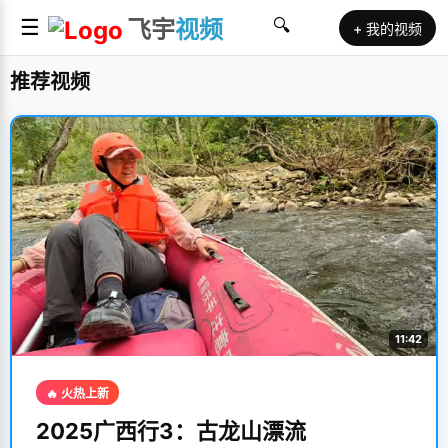
☰
飞宇
视频
🔍
+ 我的视频
推荐视频
11:42
🔥 火热上新
2025广西行3：古龙山漂流