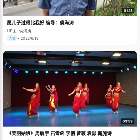
01:18
愿儿子过得比我好 编导：侯海涛
UP主: 侯海涛
• 2022/6/18
人文
03:59
《美丽姑娘》周航宇 石雪函 李俏 曾颖 袁淼 鞠施诗