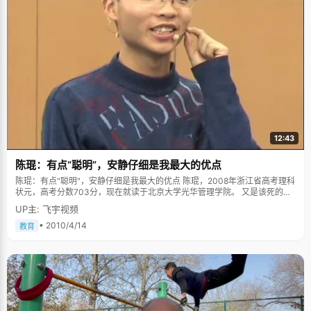
12:43
陈琨：有点“聪明”，安静仔细是我最大的优点
陈琨：有点"聪明"，安静仔细是我最大的优点 陈琨，2008年浙江省高考理科
状元，高考分数703分，现在就读于北京大学光华管理学院。 又是该死的运
气，这已经是被无数提及的高考成功因素了，有时候让人不禁切齿，为什么
UP主: 飞宇视频
运气不砸中你，或我。陈琨甚至搬出一套颇为高深的理论在证明自己的观
点："从社会心理学的角度来说，如果你把你的成功归功于实力，那会导致你
• 2010/4/14
教育
懒惰不努力，如果归功于机会、运气，反而会谦虚，想着努力一下"，而陈琨
的整个学习成长过程，似乎在证明这一个观点的正确性。 陈琨是少数的自认
为挺聪明的学生，当然这个聪明不是盲目的自信，而是一种自我肯定和鼓
励。陈琨非常擅于从别人身上学东西，也擅于规划自己的学习。 陈琨小时候
的理科成绩不算特别优秀，文科更是一般般，尤其历史，总是记不住，背了
就忘，忘了就背，背了又忘，没办法，后来分科的时候他充分的尊重了自己
的缺点，选择了理科。"刚开始理科成绩也不稳定，因为物理成绩不太好。那