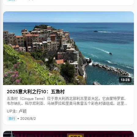
13:28
2025意大利之行10：五渔村
五渔村（Cinque Terre）位于意大利西北部利古里亚大区。它由蒙特罗索、
韦尔纳扎、科尔尼利亚、马纳罗拉和里奥马焦雷五个彩色村镇组成。这里依
山傍海，房屋色彩斑斓，1997年被列为世界文化遗产。
UP主: 卢颖
• 2026/8/2
旅行