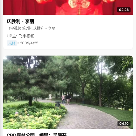
02:26
庆胜利 - 李丽
飞宇视频 第7期, 庆胜利 - 李丽
UP主: 飞宇视频
• 2009/4/25
乐器
04:10
CBD森林公园 编导：吴建芬