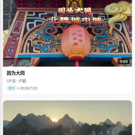
11:05
因为大同
UP主: 卢颖
• 2026/7/23
旅行