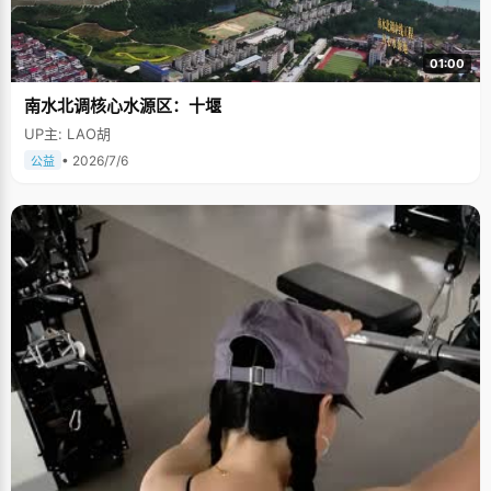
01:00
南水北调核心水源区：十堰
UP主: LAO胡
• 2026/7/6
公益