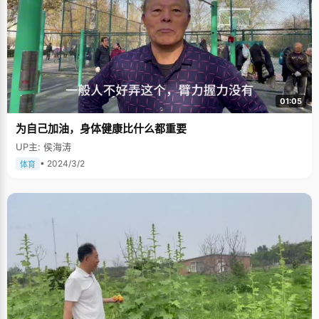
时候考电学，只考了60多分，有时候不及格，别人都拿100分的，差距太大
了，"虽然考得不好，但是陈琨心态非常的乐观，充分的发挥了阿Q精神，自
我安慰，"这套试题肯定比较难，你看别人也会有不及格之类的，慢慢努力就
会好的"。陈琨的同桌物理很好，陈琨就特别注意观察了一下，终于发现了问
题所在，"以前我做物理题，总是在心里边想一下，想当然的就开始做题。后
来我发现他（同桌）每次做物理题的时候都会先画一个分析图，非常认真谨
慎，然后再做题，"陈琨像发现了新大陆一样高兴，"其实理科的东西就是应
该谨慎认真，后来我照着这种方法去做，画完图，脑子里有一个框架，有理
有据，简单明了，物理成绩提高特别快"。 陈琨有个严格的时间控制观念，按
01:05
时作息，按时完成任务，最讨厌的事情就是拖堂和超时。"每天晚上9：00下
自习，我基本上9：30就去睡觉了，我不想多占自己的时间，也不喜欢拖
为自己加油，身体健康比什么都重要
拉。"我们往往容易有这样的念头，如果一件事情，我9：00做不完，那我就
做到10：00好了。这在陈琨那里是绝对不允许的，一件事情安排了多少时间
UP主: 侯海涛
就一定要在规定时间内完成，"我经常逼着自己要按质按量的完成，逼自己提
高学习效率，我感觉这样挺好的，不会浪费时间"。 安静仔细是我最大的优点
• 2024/3/2
体育
陈琨从小就是安静的性子，小学的时候又跟着语文老师学过一段时间的书
法，"老师说练字能静心，言为心声，字为其人，从练字这件事上，我收获挺
多的，性格变得内敛沉稳很多。"翻开陈琨的笔记本，字迹清清秀秀的排列
着，每个字都很规矩，一笔一划的，比很多小女孩的字都要清秀，透着认真
和安静，而陈琨的性格也十分的温和谦逊。因为写得太认真清秀了，几乎不
会连笔，所以陈琨记笔记的速度实在不敢恭维，"我写得很慢，在大学里记笔
记是一个很大的挑战，幸好我打字速度快，现在基本都是背着笔记本电脑去
上课了，"陈琨笑得有点无奈。 陈琨从小就不喜欢看书，尤其是名著之类的大
部头，"好厚的一本，看着都头晕"，但非常喜欢看报纸，杂志。不过陈琨看
报纸不像一般人一样大致浏览，汲取大概信息就ok了，他是每一个字都看，
很仔细，包括夹缝里的广告也能看得津津有味，一张报纸能看两小时，这速
度还真是鲜见。"仔细"是陈琨自认为最大的优点，"好多人都说，我比一般女
孩子都要仔细"，陈琨说，"比如说修改论文吧，我改得特别细，每个字都会