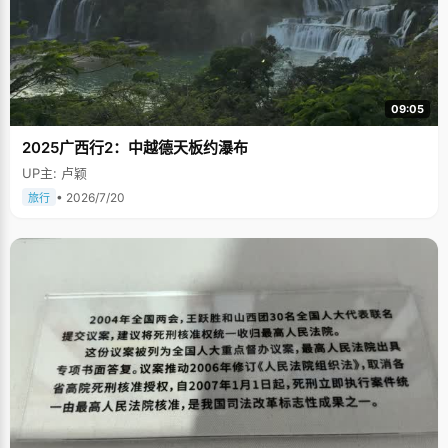
09:05
2025广西行2：中越德天板约瀑布
UP主: 卢颖
• 2026/7/20
旅行