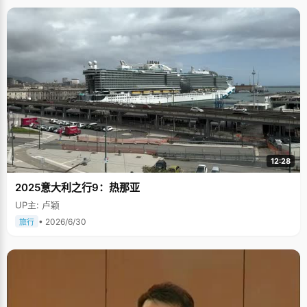
12:28
2025意大利之行9：热那亚
UP主: 卢颖
• 2026/6/30
旅行