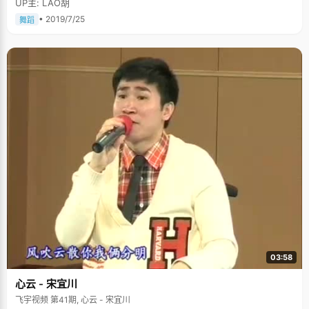
UP主: LAO胡
• 2019/7/25
舞蹈
03:58
心云 - 宋宜川
飞宇视频 第41期, 心云 - 宋宜川