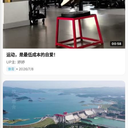
00:58
运动，是最低成本的自爱！
UP主: 婷婷
• 2026/7/8
体育