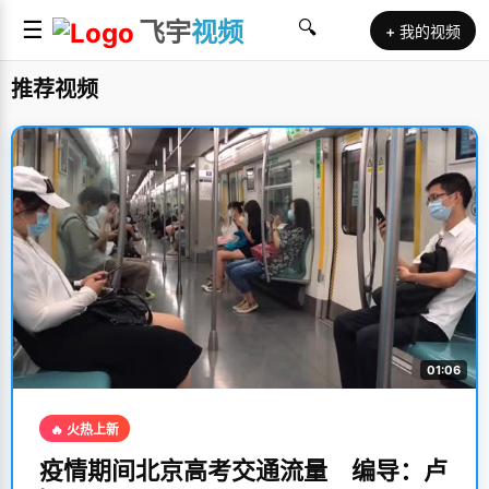
☰
飞宇
视频
🔍
+ 我的视频
推荐视频
01:06
🔥 火热上新
疫情期间北京高考交通流量 编导：卢