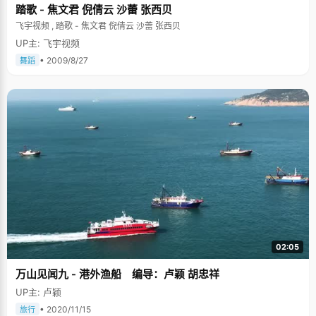
踏歌 - 焦文君 倪倩云 沙蕾 张西贝
飞宇视频 , 踏歌 - 焦文君 倪倩云 沙蕾 张西贝
UP主: 飞宇视频
• 2009/8/27
舞蹈
02:05
万山见闻九 - 港外渔船 编导：卢颖 胡忠祥
UP主: 卢颖
• 2020/11/15
旅行