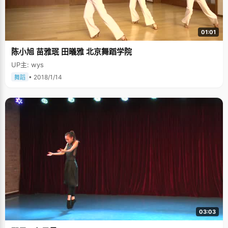
01:01
陈小旭 苗雅珉 田㬢雅 北京舞蹈学院
UP主: wys
• 2018/1/14
舞蹈
03:03