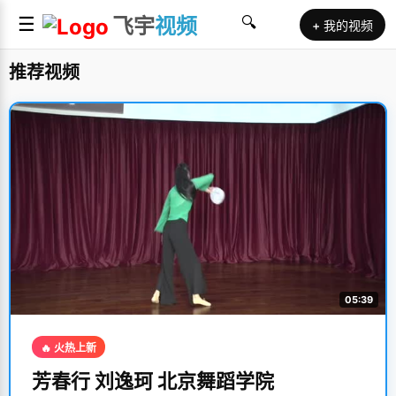
☰
飞宇
视频
🔍
+ 我的视频
推荐视频
05:39
🔥 火热上新
芳春行 刘逸珂 北京舞蹈学院