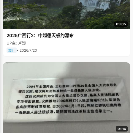
09:05
2025广西行2：中越德天板约瀑布
UP主: 卢颖
• 2026/7/20
旅行
01:16