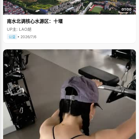
01:00
南水北调核心水源区：十堰
UP主: LAO胡
• 2026/7/6
公益