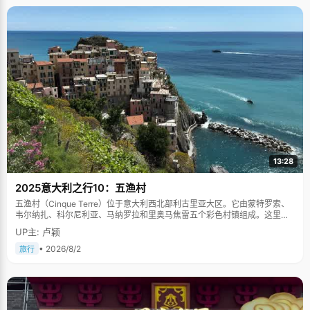
13:28
2025意大利之行10：五渔村
五渔村（Cinque Terre）位于意大利西北部利古里亚大区。它由蒙特罗索、
韦尔纳扎、科尔尼利亚、马纳罗拉和里奥马焦雷五个彩色村镇组成。这里依
山傍海，房屋色彩斑斓，1997年被列为世界文化遗产。
UP主: 卢颖
• 2026/8/2
旅行