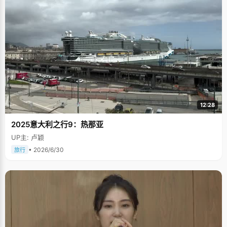
12:28
2025意大利之行9：热那亚
UP主: 卢颖
• 2026/6/30
旅行