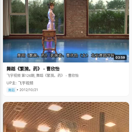
03:59
舞蹈《繁漪。药》 - 曹欣怡
飞宇视频 第126期, 舞蹈《繁漪。药》 - 曹欣怡
UP主: 飞宇视频
• 2012/10/21
舞蹈