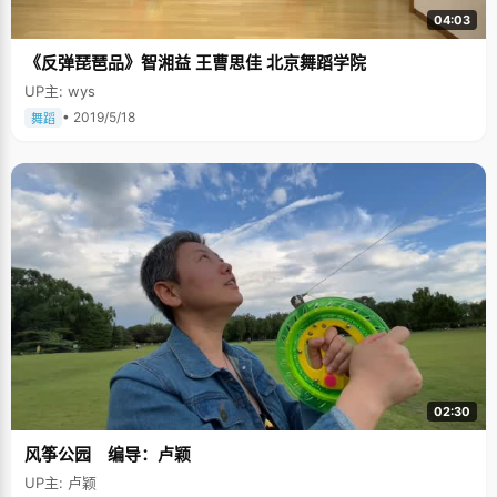
04:03
《反弹琵琶品》智湘益 王曹思佳 北京舞蹈学院
UP主: wys
• 2019/5/18
舞蹈
02:30
风筝公园 编导：卢颖
UP主: 卢颖