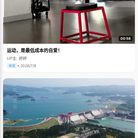
00:58
运动，是最低成本的自爱！
UP主: 婷婷
• 2026/7/8
体育