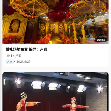
00:48
婚礼场地布置 编导：卢颖
UP主: 卢颖
• 2021/9/27
人文