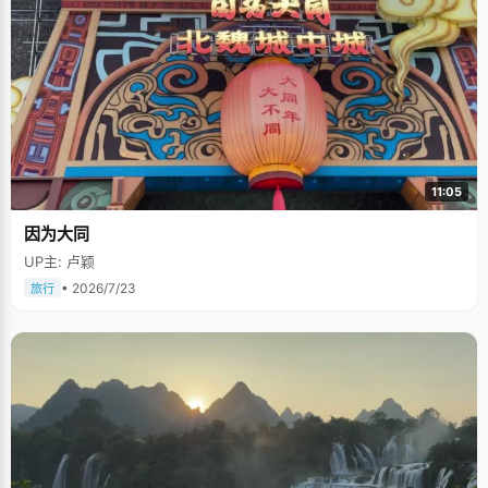
11:05
因为大同
UP主: 卢颖
• 2026/7/23
旅行