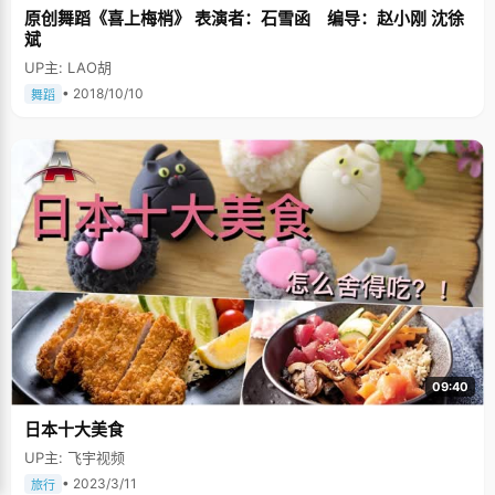
原创舞蹈《喜上梅梢》 表演者：石雪函 编导：赵小刚 沈徐
斌
UP主: LAO胡
• 2018/10/10
舞蹈
09:40
日本十大美食
UP主: 飞宇视频
• 2023/3/11
旅行