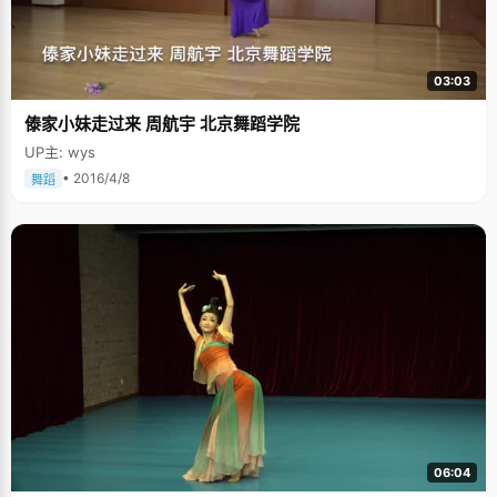
03:03
傣家小妹走过来 周航宇 北京舞蹈学院
UP主: wys
• 2016/4/8
舞蹈
06:04