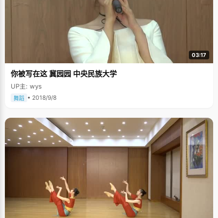
03:17
你被写在这 冀园园 中央民族大学
UP主: wys
• 2018/9/8
舞蹈