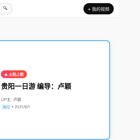
🔍
+ 我的视频
🔥 火热上新
贵阳一日游 编导：卢颖
UP主: 卢颖
• 2021/6/1
旅行