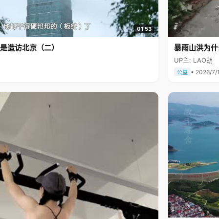
01:53
是造访北京（二）
暴雨山洪为什
UP主: LAO胡
• 2026/7/
公益