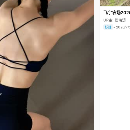
飞宇农场202
UP主: 侯海涛
• 2026/7/
跃胜