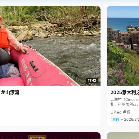
11:42
古龙山漂流
2025意大利
五渔村（Cinq
扎、科尔尼利亚
色彩斑斓，199
UP主: 卢颖
• 2026/8/
旅行