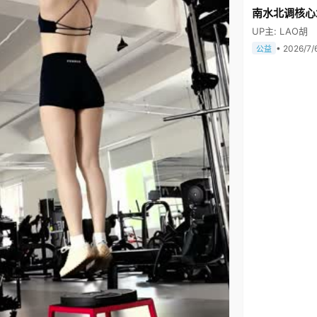
南水北调核心
UP主: LAO胡
• 2026/7/
公益