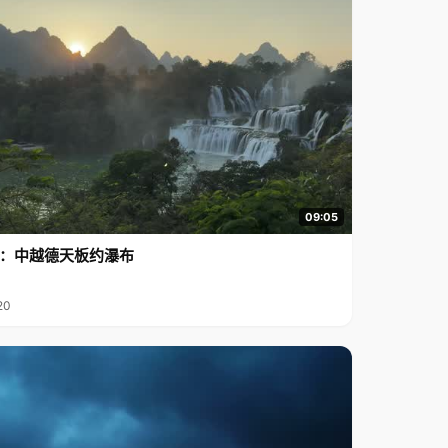
09:05
行2：中越德天板约瀑布
20