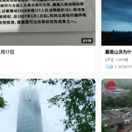
01:16
月17日
暴雨山洪为什
UP主: LAO胡
• 2026/7/
公益