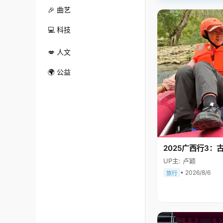
🎉 曲艺
💻 科技
💋 人文
🌍 公益
2025广西行3：
UP主: 卢颖
• 2026/8/6
旅行