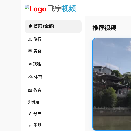
飞宇
视频
🏠 首页 (全部)
推荐视频
🚢 旅行
🍔 美食
⛽ 跃胜
🚲 体育
📖 教育
💃 舞蹈
🎵 歌曲
🎸 乐器