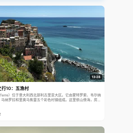
13:28
之行10：五渔村
ue Terre）位于意大利西北部利古里亚大区。它由蒙特罗索、韦尔纳
、马纳罗拉和里奥马焦雷五个彩色村镇组成。这里依山傍海，房屋
7年被列为世界文化遗产。
2