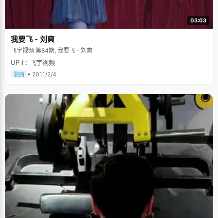
的成绩一直不温不火，但是她非常踏实，一步一个脚印的走，不急不躁，所
以成绩一直稳中有升。高考正好是一个契机，正好达到了一个高度。所以当
所有人都在诧异叶思雨这匹黑马的时候，语文老师一副意料之中的神态。 "我
03:03
觉得自己最认真的地方大概就是记笔记吧"，叶思雨说，"上课的时候，老师
讲的每句话，我都要听进去，记下来，每周抽出一个下午专门整理这些笔
我要飞 - 刘爽
记，一边整理一遍复习，思考，总结，化繁为简，化简而变通，感觉挺有帮
助的"。除了笔记外，叶思雨还有一个专门的考题本，记录的是每次考试的重
飞宇视频 第84期, 我要飞 - 刘爽
点题目，考点，还有做错的题，经常拿出来翻看一下，知道自己的弱点，有
UP主: 飞宇视频
针对性的做题，有的放矢，事半功倍。 充满想象的女孩 叶思雨非常喜欢看
书，看电影，尤其是科幻和推理类的书籍和片子，她都很喜欢。"第一次看
• 2011/2/4
歌曲
《福尔摩斯》小说集，就迷上了推理小说， 比如《伏尔加河上的惨案》呀，
《名侦探柯南》一直都在追看，感觉那种缜密的思维和洞察分毫的观察力太
让人惊叹了。"电影类也偏好魔幻类电影，《指环王》、《哈利波特》，喜欢
那种奇妙而玄幻的感觉。叶思雨的脑海中有一个自己幻想的世界，在这里有
很多种族，各种各样的人，穿着的衣服富于设计和时尚，"我经常会给他们设
计一些精彩的生活片段，这里也会有战争，有凶杀案，有很多各种各样的事
情发生"，叶思雨眼睛里折射出明亮的光，"我把这些小想法小故事都写在了
日记里，每次记日记的时候，就仿佛进入了另一个奇妙梦幻的世界"。叶思雨
的小说日子已经写了半年多了，她想等到一个合适的时机，将所有的小故事
整理下来，认真的润色一下，整理成一本小说与大家分享。 叶思雨今天特意
带了小提琴来，演奏了一段《梁祝》送给我们当礼物，她安静的站在未名湖
畔，琴声悠扬婉转，曲折呜咽，恰好一阵秋风吹过，金黄的树叶纷飞飘落，
忽然有股不真实的感觉。状元的光环掩去了光芒，叶思雨的朴实、真诚和奇
妙的幻想给我们留下了很深刻的印象。