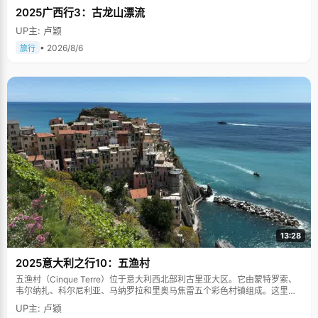
2025广西行3：古龙山漂流
UP主: 卢颖
• 2026/8/6
旅行
13:28
2025意大利之行10：五渔村
五渔村（Cinque Terre）位于意大利西北部利古里亚大区。它由蒙特罗索、
韦尔纳扎、科尔尼利亚、马纳罗拉和里奥马焦雷五个彩色村镇组成。这里依
山傍海，房屋色彩斑斓，1997年被列为世界文化遗产。
UP主: 卢颖