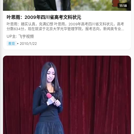
11:18
叶思雨：2009年四川省高考文科状元
叶思雨：踏实认真，充满幻想 叶思雨，2009年高考四川省文科状元，高考
分数634分，现在就读于北京大学光华管理学院，报考志向，新闻类专业。
高考已经过去了将近半年的时间，提到自己是状元的事，叶思雨依然一脸惊
UP主: 飞宇视频
喜的表情，她从来就没有想过自己可以当状元，"我虽然成绩还不错，但是从
来没有拿过第一，以前一直都是年级十七名左右，最好的一次是年级第四，
• 2010/1/22
教育
当状元，想都没想过"。叶思雨高考的出色发挥让所有人都出乎意料，用黑马
来形容一点都不为过。 "高考之前一直没有对自己太多期望，心态还算平
和"，叶思雨说，"这次高考数学很意外，很多试题都是我会做的，考得比较
好，整体成绩就上去了。" 打出来的听话 叶思雨说话很温和，性格文静，提
起小时候，她不好意思的低下头，红了脸说，"小时候可没少挨打。" "我外表
看起来很乖巧，其实挺不让人省心的"，叶思雨说自己小时候很贪玩，放学
后，跟着同学一起回家，不按照正常的大路走，故意的绕道一条狭长的小
街。那条小街沿街都是卖小吃的店铺，叶思雨把所有零花钱都买了零食，一
分钱一串的串串香，吃个大饱才回家，好几回拉肚子仍屡教不改。好几次跟
同学结伴出去玩，玩得开心了没告诉父母，天黑了才回家，急得父母到处走
人。教育了几次不见起效，爸爸妈妈不得不动用比较严厉的手段，"不听话就
挨打，最严厉的一次爸爸妈妈实在太生气，两人一同动手打，那是最惨烈的
一次，身上的於痕半个月才下去。"这次挨打叶思雨仍心有余悸，不过此后就
再不敢犯同样的错误了，倒也算是收到良好效果。 叶思雨的学习习惯养成也
蛮费劲的，"妈妈管得特别严，每天都要监督我写作业，然后检查，直到初中
以后，我渐渐懂事上正轨了，他们才放心，高中基本就不用管了"。 学习的诀
窍就是整理笔记 在学习上，叶思雨并不是那种天赋秉然的学生，但她有一个
优点，那就是循规蹈矩，认认真真。叶思雨的语文老师曾经说，虽然叶思雨