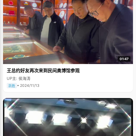
01:47
王总约好友再次来到民间奥博馆参观
UP主: 侯海涛
• 2024/11/13
跃胜