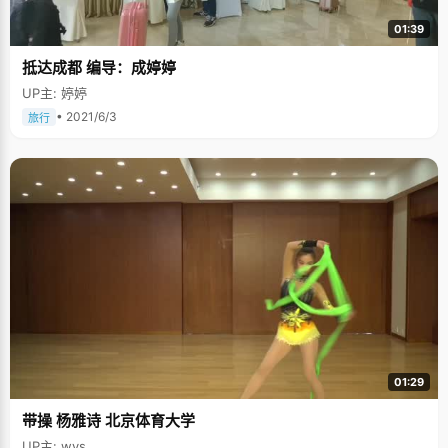
01:39
抵达成都 编导：成婷婷
UP主: 婷婷
• 2021/6/3
旅行
01:29
带操 杨雅诗 北京体育大学
UP主: wys