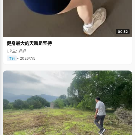
00:52
健身最大的天赋是坚持
UP主: 婷婷
• 2026/7/5
体育