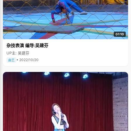
01:10
杂技表演 编导:吴建芬
UP主: 吴建芬
• 2022/10/20
曲艺