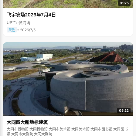
01:25
飞宇农场2026年7月4日
UP主: 侯海涛
• 2026/7/5
跃胜
05:22
大同四大新地标建筑
大同市博物馆 大同博物馆 大同市美术馆 大同美术馆 大同市图书馆 大同图书
馆 大同市大剧院 大同大剧院