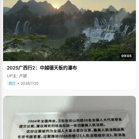
09:05
2025广西行2：中越德天板约瀑布
UP主: 卢颖
• 2026/7/20
旅行