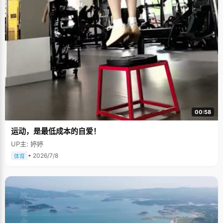
00:58
运动，是最低成本的自爱！
UP主: 婷婷
• 2026/7/8
体育