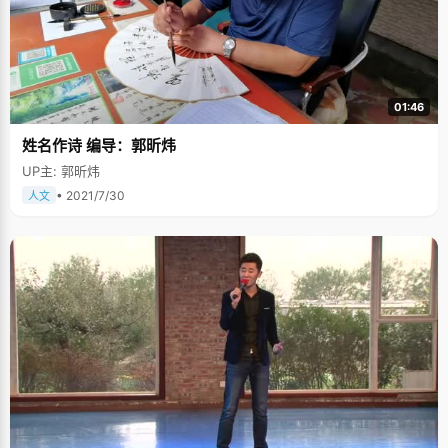
01:46
姓名作诗 编导：郭昕炜
UP主: 郭昕炜
• 2021/7/30
人文