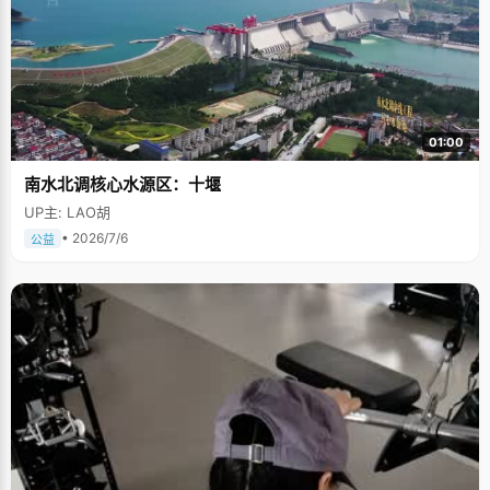
01:00
南水北调核心水源区：十堰
UP主: LAO胡
• 2026/7/6
公益