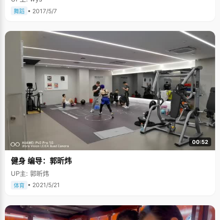
• 2017/5/7
舞蹈
00:52
健身 编导：郭昕炜
UP主: 郭昕炜
• 2021/5/21
体育