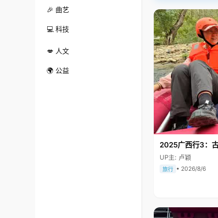
🎉 曲艺
💻 科技
💋 人文
🌍 公益
2025广西行3：
UP主: 卢颖
• 2026/8/6
旅行