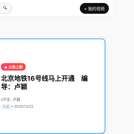
🔍
+ 我的视频
🔥 火热上新
北京地铁16号线马上开通 编
导：卢颖
UP主: 卢颖
• 2020/12/22
人文