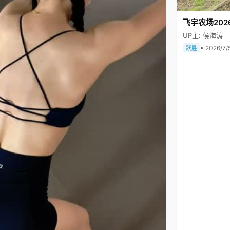
飞宇农场202
UP主: 侯海涛
• 2026/7/
跃胜