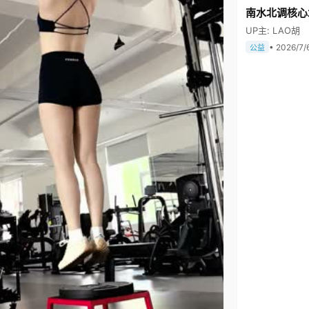
南水北调核心
UP主: LAO胡
• 2026/7/
公益