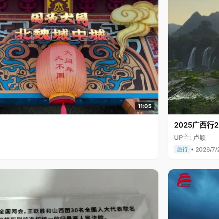
11:05
2025广西
UP主: 卢颖
• 2026/7/
旅行