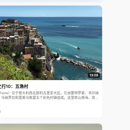
13:28
之行10：五渔村
ue Terre）位于意大利西北部利古里亚大区。它由蒙特罗索、韦尔纳
、马纳罗拉和里奥马焦雷五个彩色村镇组成。这里依山傍海，房屋
7年被列为世界文化遗产。
2