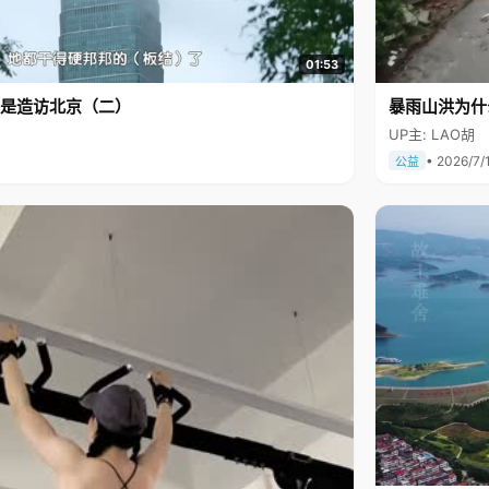
01:53
是造访北京（二）
暴雨山洪为什
UP主: LAO胡
• 2026/7/
公益