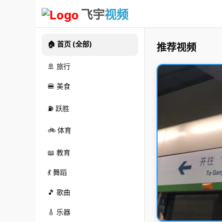
飞宇
视频
🏠 首页 (全部)
推荐视频
🚢 旅行
🍔 美食
⛽ 跃胜
🚲 体育
📖 教育
💃 舞蹈
🎵 歌曲
🎸 乐器