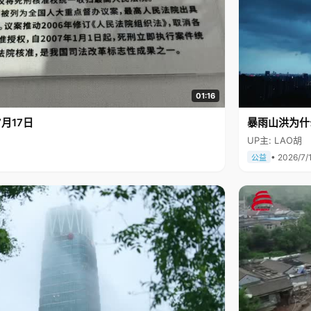
01:16
月17日
暴雨山洪为什
UP主: LAO胡
• 2026/7/
公益