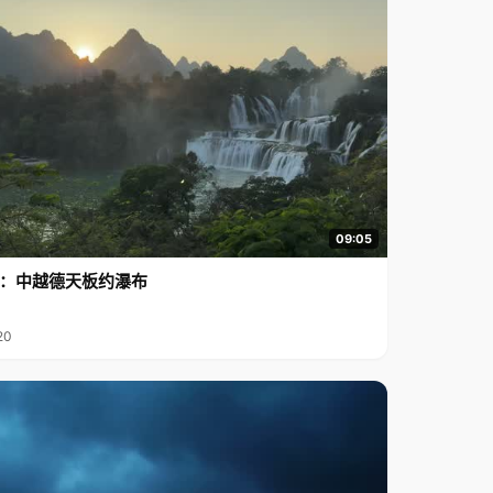
09:05
行2：中越德天板约瀑布
20