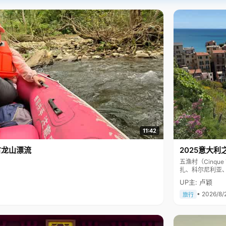
11:42
古龙山漂流
2025意大利
五渔村（Cinq
扎、科尔尼利亚
色彩斑斓，199
UP主: 卢颖
• 2026/8/
旅行