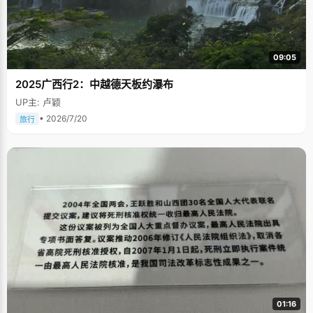
09:05
2025广西行2：中越德天板约瀑布
UP主: 卢颖
• 2026/7/20
旅行
01:16