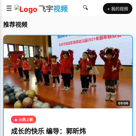
☰
飞宇
视频
🔍
+ 我的视频
推荐视频
05:06
🔥 火热上新
成长的快乐 编导：郭昕炜