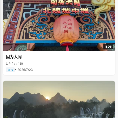
11:05
因为大同
UP主: 卢颖
• 2026/7/23
旅行