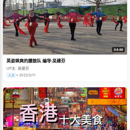
04:46
英姿飒爽的腰鼓队 编导:吴建芬
UP主: 吴建芬
• 2022/3/11
人文