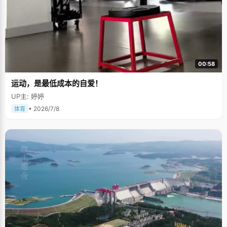
00:58
运动，是最低成本的自爱！
UP主: 婷婷
• 2026/7/8
体育