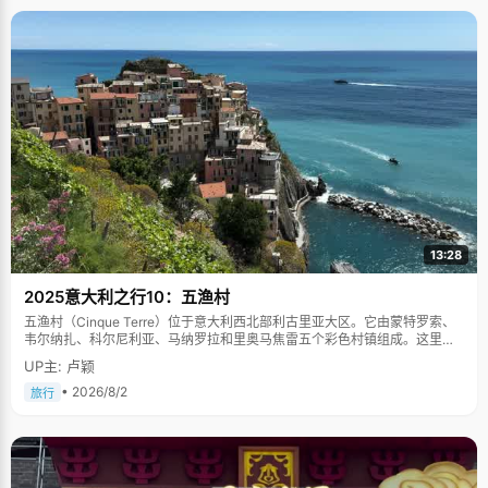
13:28
2025意大利之行10：五渔村
五渔村（Cinque Terre）位于意大利西北部利古里亚大区。它由蒙特罗索、
韦尔纳扎、科尔尼利亚、马纳罗拉和里奥马焦雷五个彩色村镇组成。这里依
山傍海，房屋色彩斑斓，1997年被列为世界文化遗产。
UP主: 卢颖
• 2026/8/2
旅行