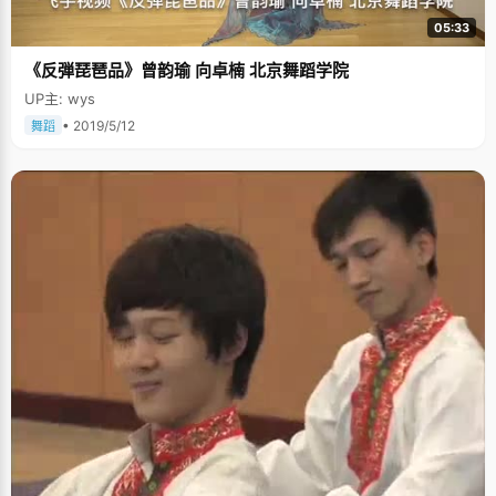
05:33
《反弾琵琶品》曾韵瑜 向卓楠 北京舞蹈学院
UP主: wys
• 2019/5/12
舞蹈