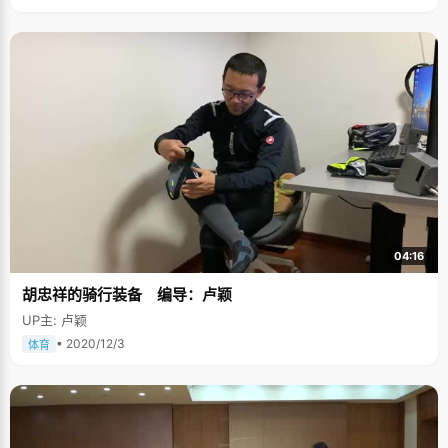
04:16
胡忠祥的骑行装备 编导：卢颖
UP主: 卢颖
• 2020/12/3
体育