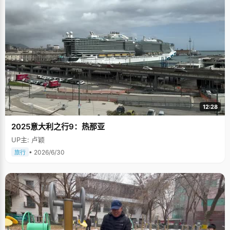
12:28
2025意大利之行9：热那亚
UP主: 卢颖
• 2026/6/30
旅行