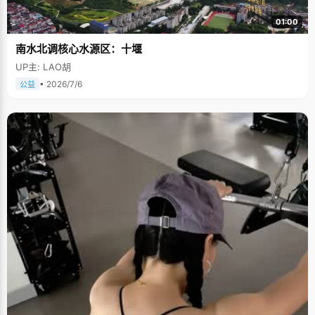
01:00
南水北调核心水源区：十堰
UP主: LAO胡
• 2026/7/6
公益