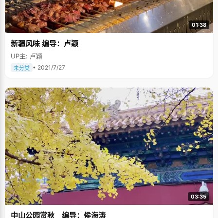
01:38
新疆风味 编导：卢颖
UP主: 卢颖
• 2021/7/27
未分类
03:35
中山公园赏秋 编导：侯海涛