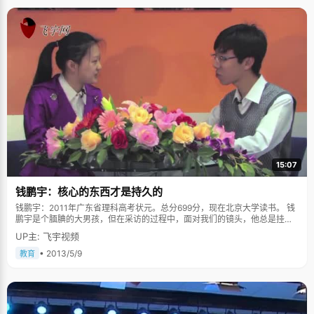
15:07
钱鹏宇：核心的东西才是持久的
钱鹏宇：2011年广东省理科高考状元。总分699分，现在北京大学读书。 钱
鹏宇是个腼腆的大男孩，但在采访的过程中，面对我们的镜头，他总是挂着
很好看的微笑。聪明的孩子都很淘气，但钱鹏宇从来都不用父母操心，小时
UP主: 飞宇视频
候的他就是个"乖乖男"。不淘气，总喜欢琢磨益智类的游戏，比如：汉诺
塔。钱鹏宇从小学习就出类拔萃，小学五年级的时候，他参加了"小升初"的
• 2013/5/9
教育
考试，考试成功，他没有上六年级而直接进入初中读书。 钱鹏宇的不断进步
也离不开父母的教育与培养。他觉得自己成绩一直保持的比较稳定就是因
为，父母的信任，给了他一个宽松的环境，而他也没有什么心理压力。小时
候的钱鹏宇是个"问题大王"，他每天都有很多问题迫不及待地问爸爸。让钱
鹏宇回忆起来最受教的是："爸爸从来没觉得我的问题奇怪，而是每一次都耐