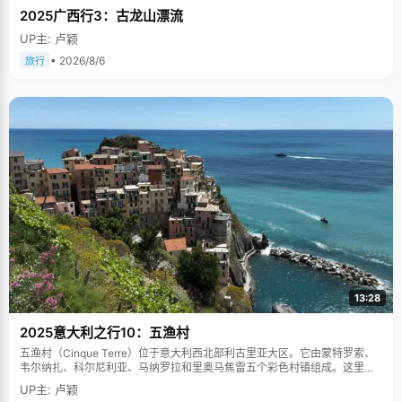
2025广西行3：古龙山漂流
UP主: 卢颖
• 2026/8/6
旅行
13:28
2025意大利之行10：五渔村
五渔村（Cinque Terre）位于意大利西北部利古里亚大区。它由蒙特罗索、
韦尔纳扎、科尔尼利亚、马纳罗拉和里奥马焦雷五个彩色村镇组成。这里依
山傍海，房屋色彩斑斓，1997年被列为世界文化遗产。
UP主: 卢颖