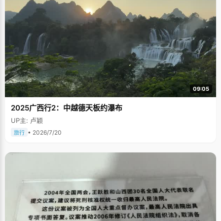
09:05
2025广西行2：中越德天板约瀑布
UP主: 卢颖
• 2026/7/20
旅行