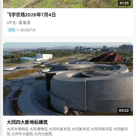
01:25
飞宇农场2026年7月4日
UP主: 侯海涛
• 2026/7/5
跃胜
05:22
大同四大新地标建筑
大同市博物馆 大同博物馆 大同市美术馆 大同美术馆 大同市图书馆 大同图书
馆 大同市大剧院 大同大剧院