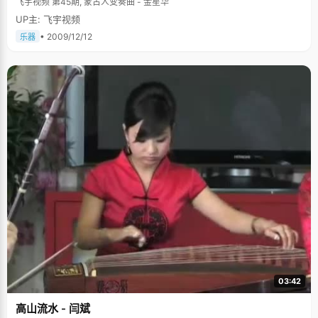
飞宇视频 第45期, 蒙古人变奏曲 - 金星华
UP主: 飞宇视频
• 2009/12/12
乐器
03:42
高山流水 - 闫斌