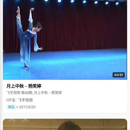
心的给我解答。" 除了父母，钱鹏宇又提起了另一位对他影响很大的老师，他
高中的语文老师——孙老师。老师不仅很关心他的成长，而且老师对于当下
的新闻大事总会分析的十分透彻，并有他独到的见解。放假的时候，钱鹏宇
经常会和老师一起聊天，讨论"美国移民问题"、"次贷危机"以及"经济体制改
革"等问题。"我觉得有这样一位对世界十分热爱的老师，对我影响真的很
大。"钱鹏宇依旧微笑着说。 学术，是没有尽头的 钱鹏宇现在在北大的数学
科学学院学习数学，在学校里看到那些对自己的专业和事业非常热爱的教
授。"他们每天过着很单纯愉快的生活，很喜欢和学生交流，从来都是来者不
拒。走在路上的时候，可以看到他们一边走一边沉思，我觉得这样的生活是
非常美好的。" 钱鹏宇很欣赏并且喜欢这些教授们的生活方式。 步入了学术
环境非常自由的北大后，刘远航对于学术的看法也发生了变化。"高中与大学
主要是在教育方面有一个区别，高中的知识似乎是封顶的，在把知识学习完
毕之后就会想着怎样提高自己的应试技巧。然而，大学里学术是没有尽头
的，关键的也不是你考试拿多少分数，关键的是你能不能把握学科的思想，
能不能从思想后面提出自己的问题。"现在的钱鹏宇在学习过程中会淡忘学习
技巧，而更加注重自己的学习思想。"技巧方法应该被淡化，只有最核心的东
03:51
西才是持久的。"钱鹏宇如此总结到。 忠实的皇马迷，也爱五月天 钱鹏宇是
个足球迷。"我最爱的球队是皇家马德里。特别喜欢C罗，最喜欢的国家队是
月上中秋 - 杨笑婷
德国队。"本来不是很爱表达的钱鹏宇面对这个问题突然也话多起来："之前
看球时半夜起来看，没有试过通宵看。人生的第一次通宵就是去年的时候去
飞宇视频 第88期, 月上中秋 - 杨笑婷
看欧冠半决赛，皇马和拜仁的比赛。"除了看足球，钱鹏宇另一个爱好就是听
UP主: 飞宇视频
五月天歌曲。"我觉得五月天和其他乐队不一样的地方在于他们的歌词，非常
有想法和深度，有时候我觉得阿信不仅是一个歌手，他还是一个诗人，而且
• 2011/5/20
舞蹈
你无论在什么心境下都能找到适合的歌。"说这些的时候钱鹏宇明显来了几分
精神，看来他真是五月天的忠实歌迷。