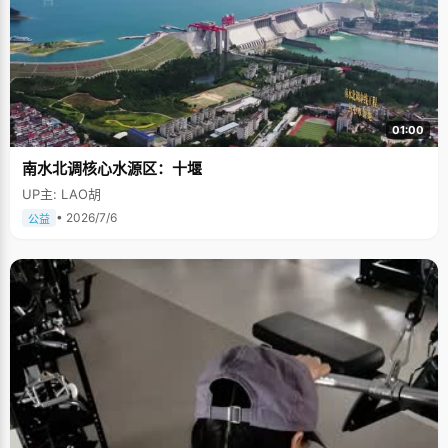
01:00
南水北调核心水源区：十堰
UP主: LAO胡
• 2026/7/6
公益