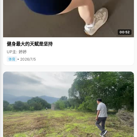
00:52
健身最大的天赋是坚持
UP主: 婷婷
• 2026/7/5
体育