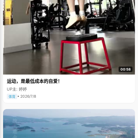
00:58
运动，是最低成本的自爱！
UP主: 婷婷
• 2026/7/8
体育