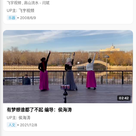
飞宇视频 , 高山流水 - 闫斌
UP主: 飞宇视频
• 2008/6/9
乐器
02:42
有梦想谁都了不起 编导：侯海涛
UP主: 侯海涛
• 2021/12/8
人文