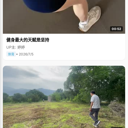
00:52
健身最大的天赋是坚持
UP主: 婷婷
• 2026/7/5
体育