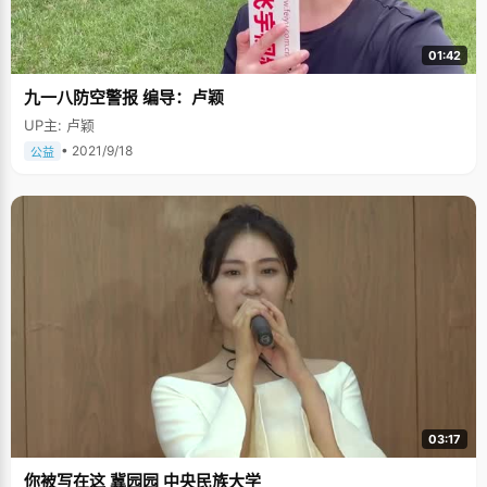
01:42
九一八防空警报 编导：卢颖
UP主: 卢颖
• 2021/9/18
公益
03:17
你被写在这 冀园园 中央民族大学