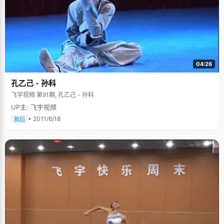
自己内心的紧张影响到穆静。穆静清楚的记得，考语文的那天早上，妈妈送
自己去考场，在公车上看到一个小女生紧张得哭了起来，妈妈一脸轻松的跟
穆静说笑，还偷偷取笑了那个小女生，可是当回到家的时候，妈妈一个人忍
不住紧张的哭了起来。穆静非常感谢爸爸妈妈，没有他们那么多的付出就不
会有自己今天的成绩。 朋友教会了我乐观和坚强 高三的生活是繁忙而且
单调的，每当感到烦躁和疲惫的时候，是朋友给了穆静最好的鼓励和支持。
穆静有一个很好的朋友，家庭非常不幸，父亲从小就去世了，母亲仅仅从事
一分工资微薄的工作，但是这位朋友非常坚强，从来不会在别人面前流露出
04:26
悲伤，每当想起这位朋友，穆静都会被感染，"和他相比，我是如此的幸福，
遇到一些小小的挫折算得了什么，我应该跟他一样永远朝着光明得方向
孔乙己 - 孙科
走。"还有一个女孩，总是微笑着，不管遇到什么事情，总是很乐观，走路的
时候迈着轻快的步伐，穆静不知不觉的也感染了女孩的快乐，"从朋友身上，
飞宇视频 第91期, 孔乙己 - 孙科
我学会了如何坚强乐观的面地学习和生活。" 希望当个好老师 穆静有一
UP主: 飞宇视频
个小小的理想，就是当老师，她认为对于一个孩子来说，父母家庭是一个重
要的环境，其次就是老师了，一个好老师对一个学生的一生影响特别大。穆
• 2011/6/18
舞蹈
静想做一个好老师，切身为学生们着想，给他们创造一个很好的学习环境，
引导他们更好的成长，"当一个好老师，不但要有渊博的学识，还要有爱心，
这样才能赢得学生的尊重。" 穆静说，靠先天的智慧取得的成绩并不值得
炫耀，通过自己的努力战胜那些看上去比我们聪明的同学，更有意义一
些。"祝福现在正在奋斗中的学生们，付出所有的努力，为自己的理想，划上
圆满的句号！"