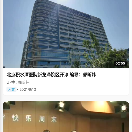
02:55
北京积水潭医院新龙泽院区开诊 编导：郭昕炜
UP主: 郭昕炜
• 2021/9/13
人文