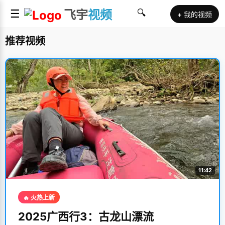
☰
飞宇
视频
🔍
+ 我的视频
推荐视频
11:42
🔥 火热上新
2025广西行3：古龙山漂流