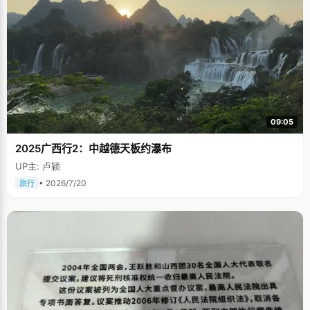
09:05
2025广西行2：中越德天板约瀑布
UP主: 卢颖
• 2026/7/20
旅行