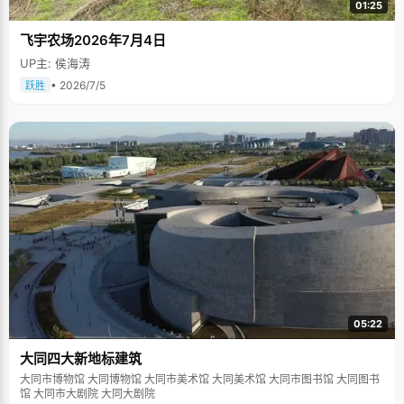
01:25
飞宇农场2026年7月4日
UP主: 侯海涛
• 2026/7/5
跃胜
05:22
大同四大新地标建筑
大同市博物馆 大同博物馆 大同市美术馆 大同美术馆 大同市图书馆 大同图书
馆 大同市大剧院 大同大剧院