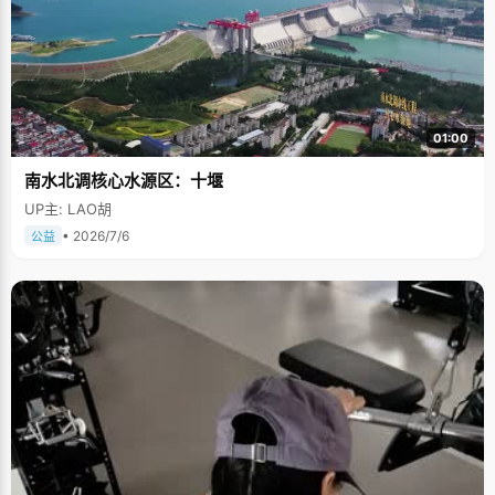
01:00
南水北调核心水源区：十堰
UP主: LAO胡
• 2026/7/6
公益