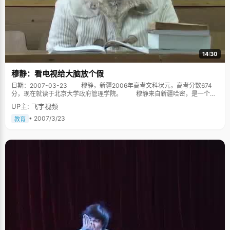
14:30
穆静：看电视给大脑放个假
日期：2007-03-23 穆静，新疆2006年高考文科状元，高考分数674
分，现在就读于北京大学政府管理学院。 穆静来自新疆哈密，是一个文
静温柔的小女孩，对于高考状元这件事情穆静看得很淡，"我希望大家不要将
UP主: 飞宇视频
这个看得多么神圣，因为，只要足够努力，每个人都可以当状元。" 看电视，
给大脑放个假 穆静总结出的经验就是，学习要有张有弛，每天晚上，穆静
• 2007/3/23
教育
都会将五六个小时的学习时间合理安排给每一个科目，一个小时换一个学
科，"每个小时换一种思维方式，新鲜而且不会很疲惫，能保持很高的学习效
率。"每学习一个小时，穆静就会给自己的大脑放假十分钟， "我会看看电视
或者听听音乐，让大脑得到适当的休息，更好的投入下一个科目的学习。"
曾经，穆静也是个有点点虚荣的小女生，对名次看得很重要，考试不好
就会很郁闷，甚至偷偷的哭，直到初中以后，随着心理的成熟，她渐渐明
白，考试是主观因素和客观因素的综合体，每次考试都让你更清楚自己还有
什么地方需要努力，不管结果怎么样，都要坚持好好学习。学习是一个需要
积累的过程，不能因为一次失败就放弃了自己的学习，正是这样的心态，让
她能从容面每次的得失，为高考不断努力. 爸爸妈妈很会演戏 人们都
说，高考不仅仅只是考生的事情，家长有时候比考生要紧张得多。穆静说自
己的爸爸妈妈特别会演戏，高考的最后阶段，爸爸工作一下变得忙碌起来，
妈妈也忙里忙外，找了很多事情来做，他们都是在努力掩饰着自己，不想让