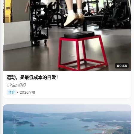
00:58
运动，是最低成本的自爱！
UP主: 婷婷
• 2026/7/8
体育