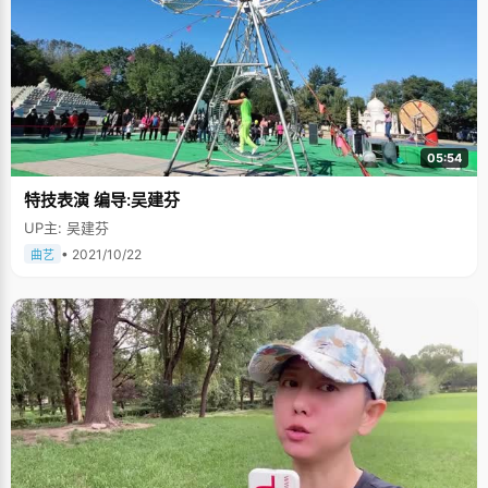
05:54
特技表演 编导:吴建芬
UP主: 吴建芬
• 2021/10/22
曲艺