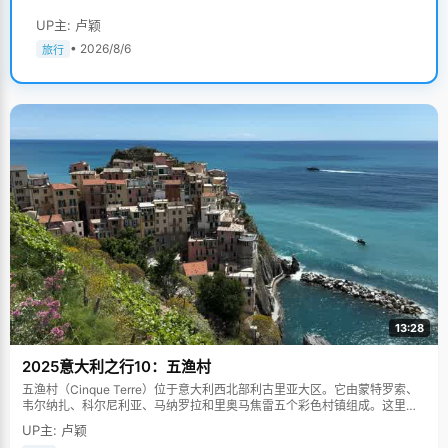
UP主: 卢颖
• 2026/8/6
旅行
13:28
2025意大利之行10：五渔村
五渔村（Cinque Terre）位于意大利西北部利古里亚大区。它由蒙特罗索、
韦尔纳扎、科尔尼利亚、马纳罗拉和里奥马焦雷五个彩色村镇组成。这里依
山傍海，房屋色彩斑斓，1997年被列为世界文化遗产。
UP主: 卢颖