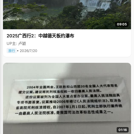
09:05
2025广西行2：中越德天板约瀑布
UP主: 卢颖
• 2026/7/20
旅行
01:16