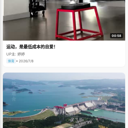
00:58
运动，是最低成本的自爱！
UP主: 婷婷
• 2026/7/8
体育