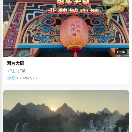
11:05
因为大同
UP主: 卢颖
• 2026/7/23
旅行