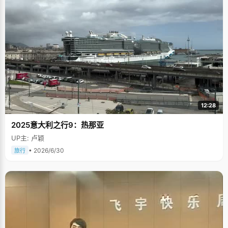
12:28
2025意大利之行9：热那亚
UP主: 卢颖
• 2026/6/30
旅行