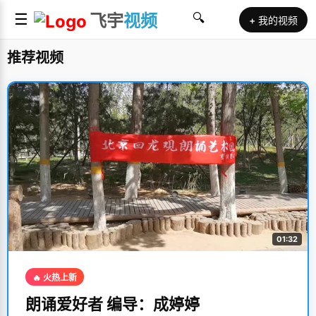
☰
飞宇
视频
🔍
+ 我的视频
推荐视频
01:32
🔥 火热上新
朗诵爱好者 编导：成婷婷