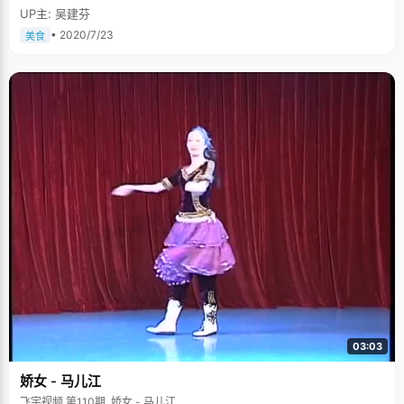
UP主: 吴建芬
• 2020/7/23
美食
03:03
娇女 - 马儿江
飞宇视频 第110期, 娇女 - 马儿江