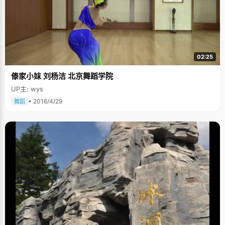
02:25
傣家小妺 刘杨洁 北京舞蹈学院
UP主: wys
• 2016/4/29
舞蹈