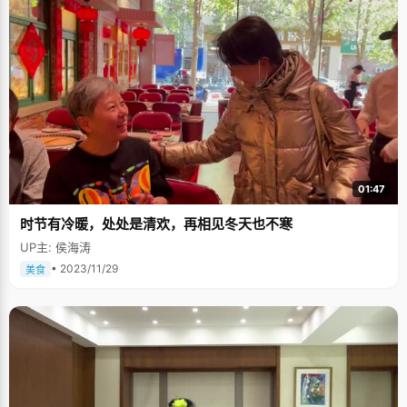
01:47
时节有冷暖，处处是清欢，再相见冬天也不寒
UP主: 侯海涛
• 2023/11/29
美食