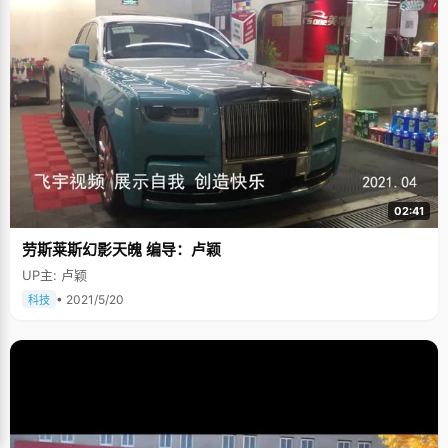
上，总感觉乡亲们都在对自己指指点点。从一个众人捧高的位置跌下来，真
的摔得很痛。 经历过一次失败以后，才不会再惧怕失败的痛楚，也明白了失
败的原因。冯宇宁说高四让自己真正的成长了起来，学会了不骄不躁，踏实
勤奋，05年高考，他以729分的高分考入清华大学理学院数理技术研究所。
冯宇宁说，"成功的秘诀就是天道酬勤，以及那份经得起考验的信心。" 冯宇
宁非常喜欢看三毛的作品集，冯宇宁说："从她的文章中学会了一种处世的态
度，做人的方法。三毛对待生活始终像向日葵一样灿烂，不管什么状态都能
够微笑的面对生活。"经过高四的经历，冯宇宁学会了如何用一种平和灿烂的
心态去面对生活和学习。 对于未来，冯宇宁有太多的不确定，他喜欢做学
问，希望能在研究上面有些成就。当然，最大的希望就是能通过自己的努力
来改变家里人的生活和环境。 采访完冯宇宁，我不禁深深叹息，冯宇宁的眼
神很深沉，作为贫寒家庭里出来的孩子，注定了要比别人背负更多压力和负
担，也要比别人更加坚强，在此，祝福冯宇宁能早日实现自己的梦想。
02:41
劳斯莱斯幻影天魄 编导：卢颖
UP主: 卢颖
• 2021/5/20
科技