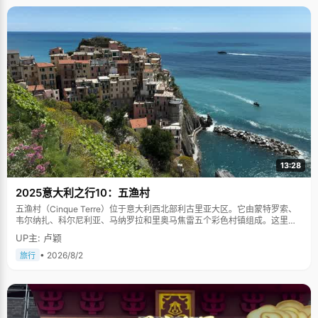
13:28
2025意大利之行10：五渔村
五渔村（Cinque Terre）位于意大利西北部利古里亚大区。它由蒙特罗索、
韦尔纳扎、科尔尼利亚、马纳罗拉和里奥马焦雷五个彩色村镇组成。这里依
山傍海，房屋色彩斑斓，1997年被列为世界文化遗产。
UP主: 卢颖
• 2026/8/2
旅行