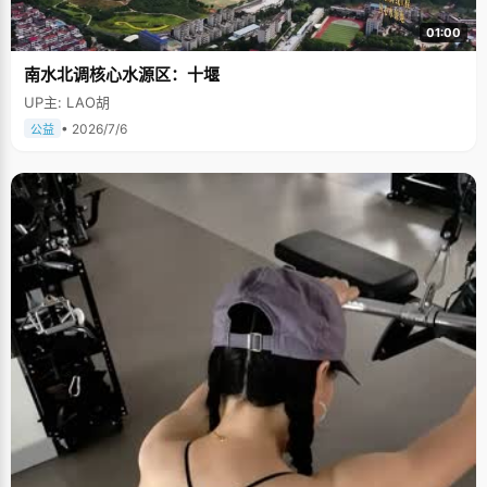
01:00
南水北调核心水源区：十堰
UP主: LAO胡
• 2026/7/6
公益