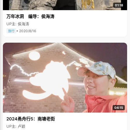
01:18
万年冰洞 编导：侯海涛
UP主: 侯海涛
• 2020/8/16
旅行
04:15
2024甬舟行5：南塘老街
UP主: 卢颖