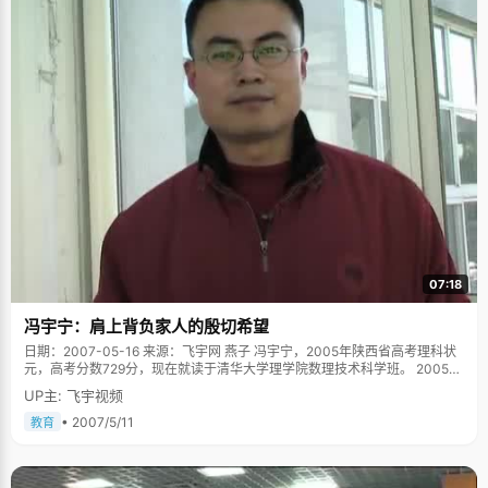
07:18
冯宇宁：肩上背负家人的殷切希望
日期：2007-05-16 来源：飞宇网 燕子 冯宇宁，2005年陕西省高考理科状
元，高考分数729分，现在就读于清华大学理学院数理技术科学班。 2005年
盛夏的一个下午，风和日丽，冯爸爸焦急的站在家门口往路口张望，当冯宇
UP主: 飞宇视频
宁的身影出现在拐口的时候，他激动的喊道："来了来了！"赶紧用火柴点燃
了挂在家门头那串长长的红鞭炮，迎接考中状元的儿子，炮竹鸣响着四处飞
• 2007/5/11
教育
溅，冯妈妈已经爬满皱纹的双眼溢满了激动的泪水。 走出山村的农家男孩 冯
宇宁出生于陕西省长武县亭口乡，父母都是农民，家里有四个孩子：冯宇宁
和三个姐姐。因为经济原因，大姐二姐小学还没毕业就辍学在家帮父母劳动