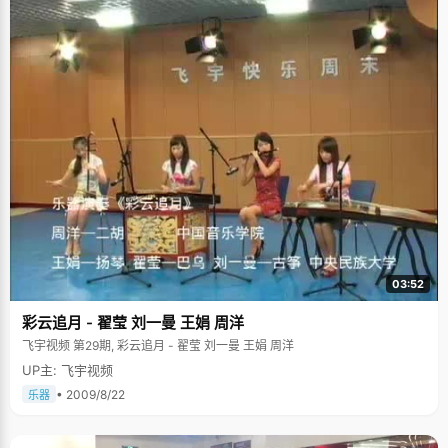
或是出外打工贴补家用，三姐念到了高中，因为家里经济能力只允许供一个
人上学，无奈之下，成绩很好的三姐也被父母劝退学，全力供冯宇宁上学。
现在，姐姐们都在从事着一些很辛苦收入很微薄的职业，每次看到他们劳累
的样子，冯宇宁总是感觉深深的愧疚。 自小，爸爸妈妈对冯宇宁的教育非常
严格，希望他不管做什么都要做到最好，当冯宇宁贪玩不好好学习，不按时
完成作业的时候，他们会生气的责骂，有时候甚至棍棒相加。稍微懂事以
后，冯宇宁渐渐明白了父母的用心，感觉到自己身上背负着全家人的希望，
才自觉的努力学习。"听起来似乎有些残酷，但是这些棍子为我打好了人生的
基础。" 初中毕业后，冯宇宁以优异的成绩顺利升入西安市博迪中学，这里可
以为成绩好的学生免除一些学费，减轻家里的经济负担。冯宇宁是村子里第
一个到城里念高中的人，在乡里，他总是被当作学习的榜样，父母的脸上也
多了一些骄傲的光彩。 上高中之后，冯宇宁适应得很快，成绩始终保持在一
二名的位置，高二的时候，因为骄傲不免浮躁起来，课也不认真听了，偶尔
还会逃课，成绩直线下滑，从年级第一瞬间滑落到班上的十七名，这让他非
常意外。尤其是有一次数学考试，冯宇宁考了64分，前面的题都对了，后面
的题都没做。老师把冯宇宁叫到办公室，指着卷子，很严肃的问冯宇宁："你
是不是抄了别人的试卷"。老师的话就像晴天霹雳，打得冯宇宁目瞪口呆，这
可是他头一次被怀疑抄袭。冯爸爸得知消息后也吓坏了，赶紧放下手里的
03:52
活，从村子里赶过来给冯宇宁做思想工作。看着爸爸疤痕遍布的双手和焦急
的眼神，冯宇宁第一次真正意义上的知道了自己身上肩负的希望和自己的过
彩云追月 - 翟莹 刘一曼 王娟 周洋
错，他暗自发誓，一定要扎扎实实的学习，不能让父母失望。接下来的时间
里，冯宇宁"狠学"了一次，把所有时间都利用了起来，别人休息的时候他躲
飞宇视频 第29期, 彩云追月 - 翟莹 刘一曼 王娟 周洋
在一边做题，终于在会考的时候，他又重新夺回了年级第一。每次稍有懈
UP主: 飞宇视频
怠，他就会想起老师那怀疑的眼神，督促着自己不敢有丝毫放松。 可能是因
为压力，还有些张扬和急功近利的原因，冯宇宁在04年高考中发挥失常，只
• 2009/8/22
乐器
考了675分。当得知落榜以后，冯宇宁的第一感觉就是"我怎么这么无能？"觉
得自己辜负了家人对自己的付出，辜负了他们的希望。虽然家里人都没有说
什么，到处张罗着给他借书，找地方复读，但敏感的他走在村子的石板路