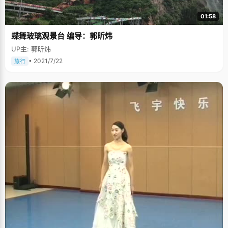
01:58
蝶舞玻璃观景台 编导：郭昕炜
UP主: 郭昕炜
• 2021/7/22
旅行