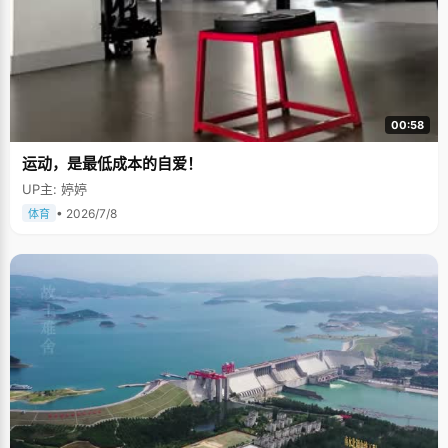
00:58
运动，是最低成本的自爱！
UP主: 婷婷
• 2026/7/8
体育