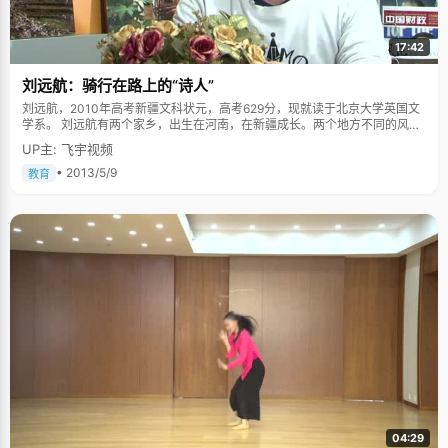
17:42
刘远航：骑行在路上的“诗人”
刘远航，2010年高考新疆文科状元，高考629分，现就读于北京大学英国文
学系。 刘远航有两个家乡，出生在河南，在新疆成长。两个地方不同的风土
人情塑造了一个文笔细腻却又拥有无限勇气的他。从新疆的边陲小镇到北京
UP主: 飞宇视频
的文学殿堂，刘远航不断成长的同时，也一直坚持着自己的文学梦。 乡村景
象造就"小诗人" 刘远航在四年级的时候来到新疆读书，初来乍到的他极其内
• 2013/5/9
教育
向。幸好这时他遇见了人生最重要的老师。在之后的日子里，老师经常开导
他、鼓励他，让刘远航逐渐开朗起来，融入到同学们当中。最让刘远航印象
深刻的是老师发现了他独特的写作才华，每次刘远航写了周记或作文，老师
都会把优秀的文章在全班诵读，这确实让刘远航信心大增。 刘远航在初中的
时候开始尝试写诗，那时他的文笔还不是十分成熟，大部分的灵感是来源于
看到的景象或事物就开始进行想象和联想。初一的他，有次走在回家的路
上，天色已晚，树木在风中晃动，刘远航写这些树木"就像喝醉的鱼骨"，采
访的时候刘远航笑着告诉我们，而那个走在放学路上的他就像小心翼翼的大
花猫。不断地观察身边的景物、不断地写作，使刘远航的文笔增进不少，班
级同学也给了他"诗人"的美誉。古人说：读史使人明智，读诗使人聪慧，刘
远航也从读诗、写诗这件事上成长不少。他说诗歌教会他如何从不同的角度
看待事物，一方面提高了他的想象力，另一方面也提升了他观察事物的能
力。仿佛通过诗歌，他能够观察事物、甚至进入那个能与他产生共鸣的事
物。 来到北大，刘远航坚持着自己的梦想，先后加入了五四文学社和我们文
学社。在五四文学社里，他与志同道合的朋友一起讨论诗歌；在我们文学社
里大家一起研讨小说。刘远航告诉记者在这样的社团里会觉得很踏实，有很
04:29
强烈的归属感。 在路上的骑行者 除了写诗，刘远航的另一大爱好是骑行。暑