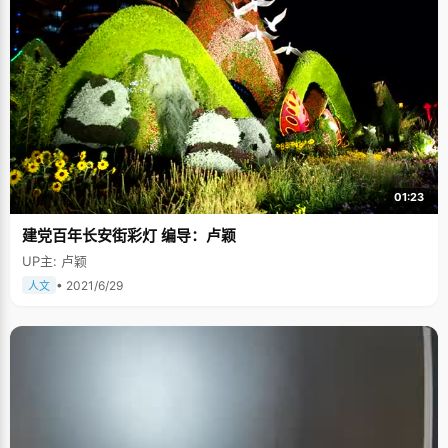
01:23
建党百年长安街彩灯 编导：卢颖
UP主: 卢颖
• 2021/6/29
人文