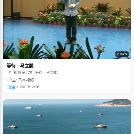
人品，良好的人格，这是做事情的根本。" 执着自己的兴趣，高三理转文 陈
溢辉写得一手好文章，写东西就很随意饱含感情，深得老师同学的喜爱，在
文科方面也很有天赋，但出于对生物的爱好，却选择了理科学习，"之前我一
直都很努力的学习理科，但始终不能得心应手，成绩虽然一直都很好，但总
觉得兴趣不浓，无法突破，"陈溢辉在对面安逸也是学校教务主任的开导下走
出了迷惑，"她对我解释了文科的真正含义和内容，鼓励我应该尊重自己的兴
趣，于是高二下学期我依然决定转到文科班。" 爸爸妈妈很尊重陈溢辉的决
定，支持他努力学习。上高三以后，陈溢辉分外努力，在一年的时间内将整
个高中的文科漏洞补了起来，在文科里找到了自己喜欢的东西。 虽然成绩一
直都在学校排名第一第二，但是身处一个不知名的高中，陈溢辉还是不敢想
象自己能考北大，直到最后一次模拟考。"高中的最后一次模拟考试参加了全
03:25
省统考，成绩出来后居然是全省第一，我感觉简直不可思议，原来自己还是
很厉害的，老师也很惊喜，于是告诉我，&lsquo;你想一下考北大吧
等待 - 马立鹏
&rsquo;，"陈溢辉说就是因为这次考试让给了自己很大信心，之后又很努力
了一段，最终考出了632分的高考分数。" 陈溢辉高中状元的消息使得整个小
飞宇视频 第47期, 等待 - 马立鹏
县城都沸腾了起来，他是所在高中11年后的又一个文科状元，不仅仅给爸爸
UP主: 飞宇视频
妈妈一个惊喜，也给整个学校带来了好的荣誉。高考之后，性格开朗的陈溢
辉受邀参加了《开心辞典》的节目录制，获得了冠军。 文艺小青年，想上中
• 2009/12/26
歌曲
戏 陈溢辉学习好，更是个活跃的文艺分子，对音乐艺术有着浓厚的兴趣，初
三便取得了笛子演奏专业十级，葫芦丝和巴乌专业八级。籍此特长，陈溢辉
常常代表学校参加省市的一些文艺比赛，每次均能拔得头筹。曾先后八次下
军营参加慰问演出，很多军官士兵都十分熟悉这个小男孩了，每次来都很是
照顾，深表喜欢。高中的时候，陈溢辉还在学校创立了图腾文学社，参加了
艺术社团，主动担任组织人搞了很多活动，他自编自导的话剧还获得了全市
二等奖。 真是个精力充沛的男孩呀，课上课下的活动都搞得如此的轰轰烈
烈，有滋有味。陈溢辉对艺术有着深深的痴迷，高考之前，曾经想过去考中
戏，学习表演，他自信自己还是有那么一份表演天赋的，"后来看看学习还是
有希望的，所以放弃了中戏的念头"，陈溢辉甩开了额前稍长的碎发，笑了起