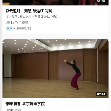
02:50
彩云追月 - 刘慧 邹运红 闫斌
飞宇视频 , 彩云追月 - 刘慧 邹运红 闫斌
UP主: 飞宇视频
• 2009/2/22
乐器
02:44
傣味 陈相 北京舞蹈学院
UP主: wys