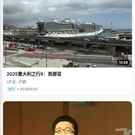
12:28
2025意大利之行9：热那亚
UP主: 卢颖
• 2026/6/30
旅行