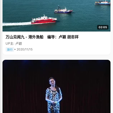
来，一脸的阳光。 小编心里也很赞同的，并深深感叹，如今的90后，好像并
未如网上人们抨击的那样无可救药，他们虽然吃着汉堡包长大，个性张扬，
思想开放，但也可以爱好学习，长于交际，也可以很优秀，偶像派如眼前的
陈溢辉，也可以是状元。
02:05
万山见闻九 - 港外渔船 编导：卢颖 胡忠祥
UP主: 卢颖
• 2020/11/15
旅行