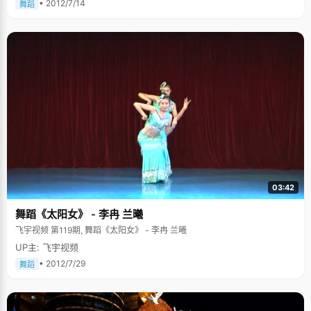
• 2012/7/14
舞蹈
弦月打湿 是谁手持空腹的羽毛，试图对抗空心镜片 而旋转木马仍在高耸的废
墟中咏唱 这黑暗的进行曲 2012.
03:42
舞蹈《太阳女》 - 李冉 兰曦
飞宇视频 第119期, 舞蹈《太阳女》 - 李冉 兰曦
UP主: 飞宇视频
• 2012/7/29
舞蹈