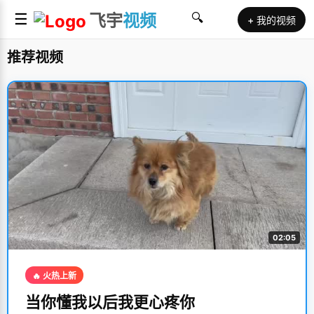
☰
飞宇
视频
🔍
+ 我的视频
推荐视频
02:05
🔥 火热上新
当你懂我以后我更心疼你