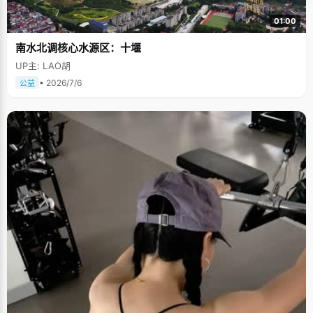
01:00
南水北调核心水源区：十堰
UP主: LAO胡
• 2026/7/6
公益