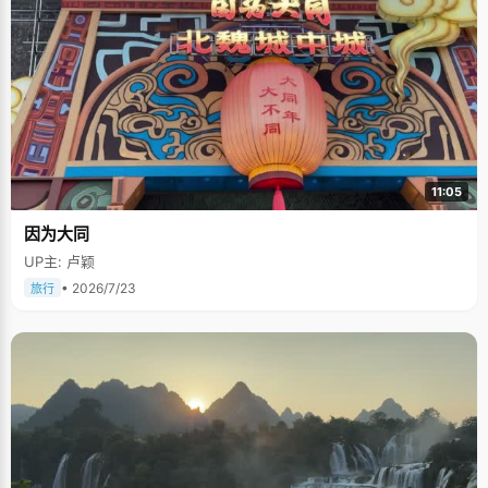
11:05
因为大同
UP主: 卢颖
• 2026/7/23
旅行