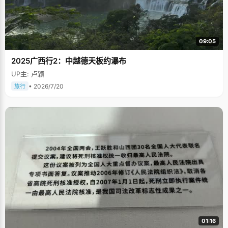
09:05
2025广西行2：中越德天板约瀑布
UP主: 卢颖
• 2026/7/20
旅行
01:16