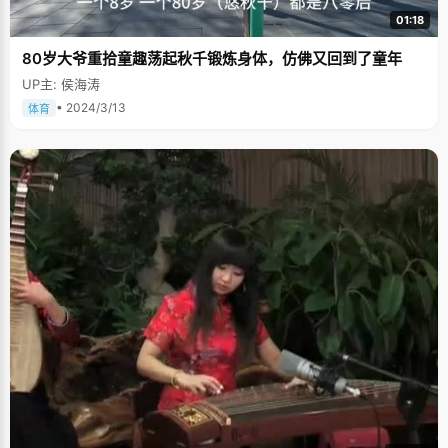
01:18
80岁大爷重拾童趣荡起秋千锻炼身体，仿佛又回到了童年
UP主: 侯海涛
• 2024/3/13
体育