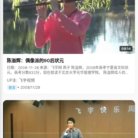
09:14
陈溢辉：偶像派的90后状元
日期：2008-11-28 来源：飞宇网 燕子 陈溢辉，2008年高考宁夏省文科状
元，高考分数632分，现在就读于北京大学光华管理学院。 陈溢辉给人的感
觉非常的90后，件宽大的紫色厚毛衣，白色休闲裤，烫了时尚的发型，斜留
UP主: 飞宇视频
海，脖子上黑色的大珠子项链，俊俏的长相，加上浑身散发着的艺术气质，
怎么看怎么像偶像剧的男主角。"开口大笑的时候像刘翔，微笑时嘴角上扬的
• 2008/11/28
教育
角度又像去年的超级男生魏晨"，陈溢辉听到我们的评论率真的笑开了："其
实他们都说我像李俊基，尤其化妆以后。" 学什么都先学做人 陈溢辉小时候
很调皮，每天跟着镇上的小孩子们到处玩，捅马蜂窝，水漫蚂蚁洞，上树摘
果，下河抓鱼类的事情干了很多，但是小错不断，大错不犯，爸爸妈妈认为
这就是小孩子的天性嘛，倒也没有多加干涉。 陈溢辉的爸爸妈妈都是高中老
师，他们对陈溢辉的教育就是"学什么先学做人"，对于学习，他们不多强
求，上学以前也没有任何的早期教育，但是对于生活习惯、品行的培养要求
很严格。"小时候，我跟一个小孩起冲突，用从其他小孩子口里听来的脏话骂
了人，恰好被爸爸听到了，就被逮回家狠揍了一顿，记忆特别深刻，"陈溢辉
说，"爸爸妈妈很注重人品，他们总对我说，不管你能力如何，一定要有好的