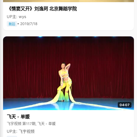
假期间，他曾与朋友一起从云南骑行到了西藏，第一次骑车的他颇具有初生
《情窦又开》刘逸珂 北京舞蹈学院
牛犊不怕虎的精神，即使不太了解骑车的基本操作方法，也敢带着满腔热血
开始旅程。中途会遇见不同的人和别样的风景，刘远航说那种和陌生人聊天
UP主: wys
的感觉好像短暂地突围出去，到别人的生活里转了一圈儿，然后回到现实中
后会反照自己，从而更好地生活。他曾在西藏遇见一个让他印象深刻地小女
• 2019/7/18
舞蹈
孩儿，淳朴的小女孩不会说话，六岁的她还挂着鼻涕，一见到刘远航就向他
扑过来，那种对陌生人的信任感让刘远航倍受感动。"她好像没有受到尘世的
污染，像雪山的雪一样，特别纯洁。"刘远航说起这个小女孩儿的时候，嘴角
挂着浅浅的笑。 旅途并不是一帆风顺的，坎坷和磨难才让他迅速成长起来。
刘远航没有骑车的经验，在骑车过云南梅里雪山的过程中，山路崎岖，他一
时没有控制好车把不小心跌倒导致跟腱断裂。到山下的小镇缝了针，休息一
天后他继续前进，偏偏又遇到了下雨天，伤口溃烂了，医生叮嘱他要到医院
去拆线，刘远航勇士一般地自己拆了线，然后每天用酒精消毒、再包扎好。
这段完全独立自主的经历让刘远航成长很多，从拉萨回来，他已经能够熟练
地拆卸组装自行车，同时他也能够把自己照顾得更加周全。后来他又独自从
北京骑行到了秦皇岛，作为从小生活在亚欧大陆中心的他，第一次感受到了
大海的浩瀚与迷人。 从乡村到城市，刘远航也许也曾迷惘过，但是他一直坚
持地写做梦，一直坚持地真实与自然。这样的品质在我们生活的时代更加打
动我们，仿佛我们可以在他身上感受到那种从内心里迸发出来的勇气和力
量。 刘远航的诗多半把景物描写的细致入微，也不免让我们了解到这个西北
大男孩内心里温柔的一面。下面这首是刘远航的诗。 &gt;&gt;&gt;夜航船
04:07
——读《埃涅阿斯纪》 翻开风暴和甲板，我在凌晨四点钟 目击整个城市的下
降。在坍塌的塔尖 季节手持楔形盾牌，而梦的旋钮仍在想象新的猎物 从悬崖
飞天 - 单媛
向下看，赫克托耳的尸首 被破碎的绳索捆绑，在距离的外部 绕城已三次，他
带血的伤口如同远处的云 而我必须以整个夜晚赎买 以咖啡、钢笔和拉丁文词
飞宇视频 第117期, 飞天 - 单媛
典，投掷于漫长的 碗筷之中。但通红的冷兵器，仍在撕咬他们坚硬的名字 大
火之后，特洛伊仍在陷落 我背负着衰老的父亲，和整个城市的重量 走向这用
UP主: 飞宇视频
时间腌制的海水。我翻开风暴 但只有盐块和洗洁精 在金属的船舷上，我被下