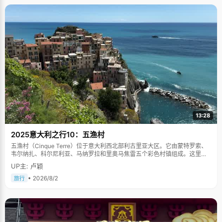
13:28
2025意大利之行10：五渔村
五渔村（Cinque Terre）位于意大利西北部利古里亚大区。它由蒙特罗索、
韦尔纳扎、科尔尼利亚、马纳罗拉和里奥马焦雷五个彩色村镇组成。这里依
山傍海，房屋色彩斑斓，1997年被列为世界文化遗产。
UP主: 卢颖
• 2026/8/2
旅行