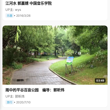
江河水 郭嘉婧 中国音乐学院
UP主: wys
• 2016/3/26
乐器
03:49
雨中的平谷百亩公园 编导：郭昕炜
UP主: 郭昕炜
• 2020/7/10
旅行