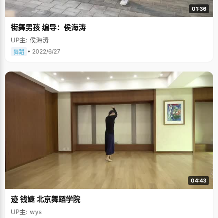
01:36
街舞男孩 编导：侯海涛
UP主: 侯海涛
• 2022/6/27
舞蹈
04:43
迹 钱婕 北京舞蹈学院
UP主: wys