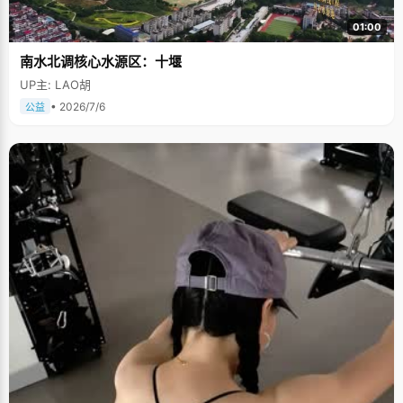
01:00
南水北调核心水源区：十堰
UP主: LAO胡
• 2026/7/6
公益