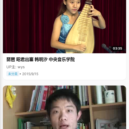
03:35
琵琶 昭君出塞 韩明汐 中央音乐学院
UP主: wys
• 2015/9/15
未分类