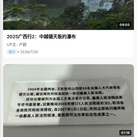
09:05
2025广西行2：中越德天板约瀑布
UP主: 卢颖
• 2026/7/20
旅行
01:16