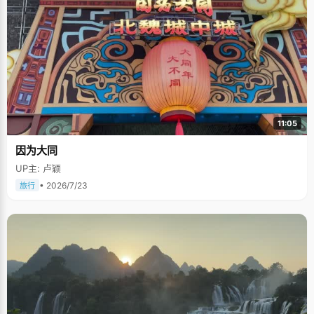
11:05
因为大同
UP主: 卢颖
• 2026/7/23
旅行