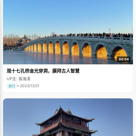
00:54
观十七孔桥金光穿洞，膜拜古人智慧
UP主: 侯海涛
• 2023/12/21
旅行