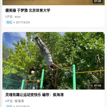
01:35
健美操 于梦雅 北京体育大学
UP主: wys
• 2017/4/24
舞蹈
01:33
灵魂有趣让运动变快乐 编导：侯海涛
UP主: 侯海涛
• 2022/8/23
体育