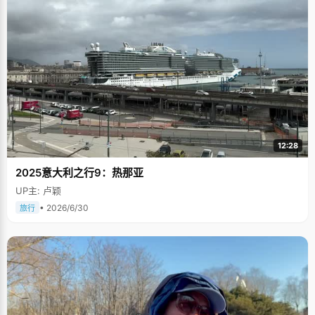
12:28
2025意大利之行9：热那亚
UP主: 卢颖
• 2026/6/30
旅行