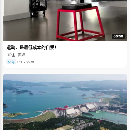
00:58
运动，是最低成本的自爱！
UP主: 婷婷
• 2026/7/8
体育