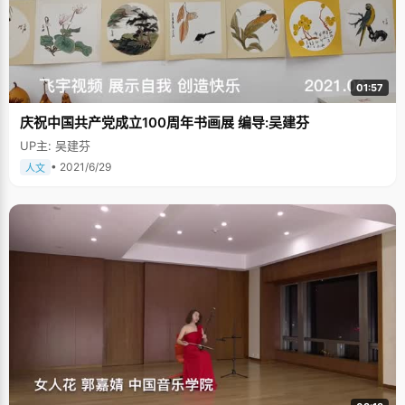
师的怀疑让曹飞感到一种从未有过的耻辱感，从此，曹飞开始&quot;特别玩
命&quot;的学习，努力了一年之后，终于又考上了年级的第一名。 独木桥是
无可奈何的选择，状元是意外的惊喜 虽然曹飞在高考的时候拿了第一名，但
这不是他的初衷，他原本想通过竞赛取得学校保送的名额，轻轻松松上了清
华北大。但因为一次奥赛的失利，他失去了保送的名额，&quot;那天班主任
老师告诉我，我不能被保送的时候，我感到一种轰然天蹋的感觉，自己私下
01:57
大哭了一场。&quot;说到这里，曹飞害羞的吐了下舌头，率真的性情表露无
疑。哭过，痛过之后，曹飞不得不认真的开始部署自己的高考战略了。 因为
庆祝中国共产党成立100周年书画展 编导:吴建芬
不断参加数学竞赛的缘故，曹飞偏科很厉害，语文更是出奇的差，在高考的
最后四个月，曹飞开始发挥自己刚入学时候的那种&quot;拼命&quot;精神来
UP主: 吴建芬
学习，每天晚上抽出一节课的时间请老师为自己补习语文，周末的时候一个
人在寝室学习，&quot;补语文都补到恶心的地步了，不过为了高考只能坚
• 2021/6/29
人文
持。&quot;在最后的高考中，曹飞还拿到了120多分的成绩，虽然不是很高
分，但曹飞已经很满意了。 在从同学口中得知自己是状元的时候，曹飞激动
得大跳起来，在他心里，状元就意味着清华北大得校门已经为自己敞开了。
努力学习，让父母过上幸福的生活 曹飞的家庭情况不是很好，父母都是农
民，自从&quot;农转非&quot;以后，就没有了固定的收入，高中的三年，重
庆一中免去了曹飞的全部学杂费，并提供一定的补助，让曹飞顺利度过了高
中的学习生活。 虽然曹飞爸妈的文化程度不高，但是他们从小就教育曹飞要
好好学习，平时就算省吃俭用也要供孩子上学，&quot;小时候，爸爸妈妈常
常鼓励我要考清华大学，我也跟别人说自己长大了要考清华，其实我根本不
知道清华是什么&quot;。大一点了，曹飞终于理解了清华的含义，清华不仅
仅是全国最好的学校，更是父母的一个希望，一个寄托。没有优越的生活条
件，没有广阔的脉络关系，要改变这个贫寒的家，只有靠曹飞的勤奋和努
力。 尽管最后没有选择清华，但考了状元让曹飞的爸爸妈妈感到无比的激动
和骄傲，北大，在父母的眼中是陌生的，但这是一个状元的选择，跟清华有
着相同的意义。 曹飞说，自己对未来的理想没有太明确的目标，现在只想好
好将自己喜欢的数学学好，希望以后能够有份稳定的工作，有份不错的收