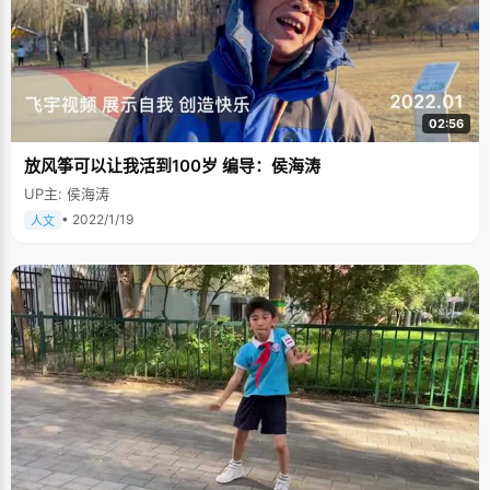
02:56
放风筝可以让我活到100岁 编导：侯海涛
UP主: 侯海涛
• 2022/1/19
人文