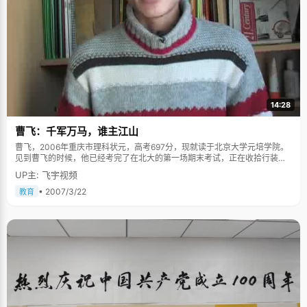
14:28
曹飞：千军万马，谁主江山
曹飞，2006年重庆市理科状元，高考697分，现就读于北京大学元培学院。
见到曹飞的时候，他已经考完了在北大的第一场期末考试，正在收拾行装准
备回家，北京冬天的寒冷让这个来自重庆的男孩有点不太适应，更多的是对
UP主: 飞宇视频
家乡的思念。说起状元的事情，曹飞腼腆的笑容里带着无限的幸福，讲起小
时候故事，还时常的吐吐舌头。 曹飞说，小时候的村子里，有一个女老师开
• 2007/3/22
教育
办的私塾，自己在那里度过了一段幸福的学习时光，&quot;那时候，老师经
常教我们唱歌，我记歌词比其他同学要快要好，所以经常受到老师的表扬。
&quot; 小学的时候，曹飞学习成绩并不好，中学只考进了乡级初中，从初中
开始，曹飞就不断的参加各种学科竞赛，数学、化学、物理等等，在初中的
最后一年，曹飞发愤努力了一年，在最后的中考中，终于以县第一名的成绩
考入了重庆市第一中学，这可是曹飞从小到大最好的成绩了。 不过紧接着，
曹飞就接到了一个不合格的通知单。在入学考试中，曹飞考了100多名，这
个成绩给了曹飞重重的一击，也让高中的班主任老师对这个孩子感到迟疑，
他甚至打电话给曹飞初中的班主任老师了解曹飞的学习情况。&quot;从第一
名到100多名，差别太大了，当时我真有点受不了。&quot;排名的超低和老