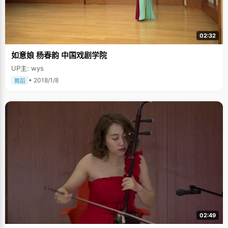
02:32
如意娘 杨春韵 中国戏剧学院
UP主: wys
• 2018/1/8
舞蹈
02:49