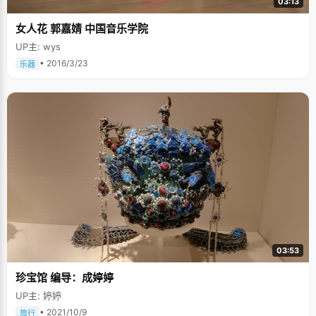
03:13
入，改善自己的家庭情况，让父母生活得幸福一些。 站在北大校园里，曹飞
单薄的身形显得有些弱不禁风，但是他眼中透露出来的是对未来无比的执着
女人花 郭嘉婧 中国音乐学院
和坚定，他腼腆的笑着，率真的说着，以后的路也会踏实努力的走着
&hellip;&hellip;
UP主: wys
• 2016/3/23
乐器
03:53
珍宝馆 编导：成婷婷
UP主: 婷婷
• 2021/10/9
旅行