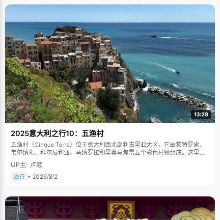
13:28
2025意大利之行10：五渔村
五渔村（Cinque Terre）位于意大利西北部利古里亚大区。它由蒙特罗索、
韦尔纳扎、科尔尼利亚、马纳罗拉和里奥马焦雷五个彩色村镇组成。这里依
山傍海，房屋色彩斑斓，1997年被列为世界文化遗产。
UP主: 卢颖
• 2026/8/2
旅行