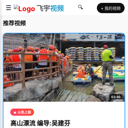
☰
飞宇
视频
🔍
+ 我的视频
推荐视频
02:30
🔥 火热上新
高山漂流 编导:吴建芬