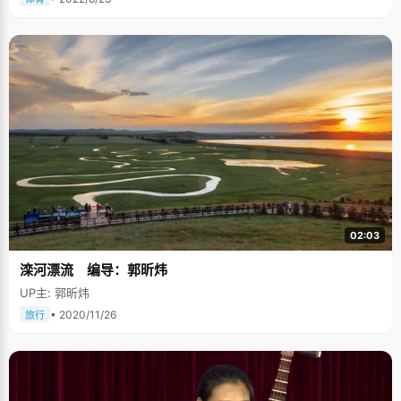
02:03
滦河漂流 编导：郭昕炜
UP主: 郭昕炜
• 2020/11/26
旅行