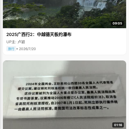
09:05
2025广西行2：中越德天板约瀑布
UP主: 卢颖
• 2026/7/20
旅行
01:16