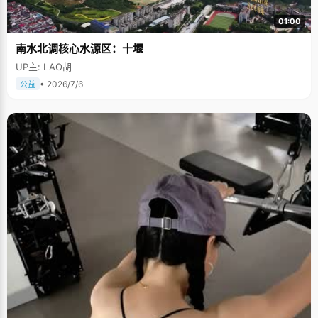
01:00
南水北调核心水源区：十堰
UP主: LAO胡
• 2026/7/6
公益