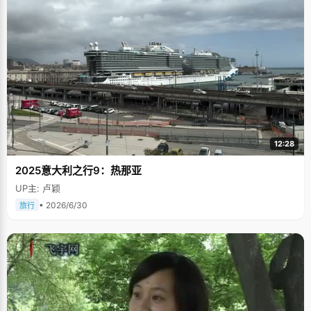
12:28
2025意大利之行9：热那亚
UP主: 卢颖
• 2026/6/30
旅行