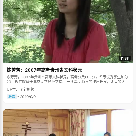
11:38
陈芳芳：2007年高考贵州省文科状元
陈芳芳，2007年贵州省高考文科状元，高考分数683分，省级优秀学生加分
20，现在就读于北京大学经济学院。 一头黑亮顺直的披肩长发，明亮的大眼
睛，甜甜的酒窝。文静乖巧中透着执着和坚强，贵州省文科状元陈芳芳微微
UP主: 飞宇视频
笑着，眼神明亮而智慧。或许很多见过芳芳的人都认为，一定是上天的特别
眷顾，将幸运赐予了这位才貌双全的女孩。殊不知，在状元光环的背后，是
• 2010/9/9
教育
艰辛的成长故事。 从小被当成男孩子养 虽然现在流行"男孩穷养，女孩富
养"，但是陈芳芳的爸爸认为小孩子不能太娇气，从小就把陈芳芳当做男孩子
来养。 从小学三年级开始，陈芳芳就是一头短发，"小时候为了方便，而且梳
头发会疼，于是爸爸就给我剪了短发"，陈芳芳说，"所以从小学到高中我都
是短发，性格也很像男孩子"。 小时候，陈芳芳参加最多的活动就是骑自行车
外出、游泳、到田地里抓小动物，凡是男孩子能干的事情，她都干得不亦乐
乎，"那时候对于女孩子做手工我特别不理解，也很怕逛街，让我去爬山倒是
很高兴。" 从小，芳芳的爸爸就特别鼓励女儿出门，开阔眼界。从小学开始，