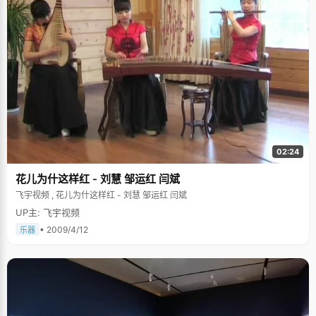
陈芳芳就经常一个人出门参加各种活动。第一次离开家是小学五年级，陈芳
芳跟着同学们去参加遵义的军训活动，一个月封闭式训练，然后再到昆明参
加世博会。军训条件很艰苦，练得很累，吃得很简单。从贵州到遵义要坐两
天一夜的火车，晚上只能用报纸铺在地上睡觉。很多小孩子哭喊着给家里打
电话，陈芳芳却始终安静地坚持着，反而很喜欢军训的生活。她总记得爸爸
那句话，"吃得苦中苦，方为人上人"。 上大学之前，陈芳芳走过很多地方，
一个人去过云南，到过新疆，提高到北京感受了北大的氛围，前段时间，她
还一个人去了趟秦皇岛，这些经历，不仅开阔了眼界，更重要的是历练了处
世、解决问题的思维和能力。比起其他女孩子，陈芳芳少了娇气，多了坚
强。在朋友圈里，陈芳芳因为历练赢得了"淡定芳"的外号，每次遇到紧急事
情，她总是能以最快的速度想到解决办法，提出建议。 感谢爸妈的培养 陈芳
芳的家庭并不富裕，爸爸是普通的工人，妈妈很早就下岗了，但是为了芳芳
的成长，他们不惜省吃俭用。芳芳小时候，一套房的价格才3 000多元，而
02:24
他们借钱为她买了一架12 000元的钢琴。为了学琴，一家人风雨无阻，一节
课都没有耽误过。刚开始学琴的时候，面对枯燥的琴谱和指法练习，很多孩
花儿为什这样红 - 刘慧 邹运红 闫斌
子都坚持不下来，放弃了。芳芳懂得这架钢琴对自己家的意义，老师教的曲
子她都坚持练习，并且能够很快学会。再加上她经常在班级、学校表演，在
飞宇视频 , 花儿为什这样红 - 刘慧 邹运红 闫斌
掌声和鼓励中，芳芳尝到了一些小甜头，她渐渐爱上音乐，演奏水平日益提
UP主: 飞宇视频
高，先后通过了钢琴四级、电子琴九级。小学升初中那年暑假，芳芳获得了
全国小学生电子琴大赛三等奖和宋庆龄奖学金。 "我很感谢我的爸爸妈妈，无
• 2009/4/12
乐器
论条件多么艰难，他们都是我坚强的后盾。他们不仅培养了我音乐方面的特
长，让我有了自信，更多的是他们教会了我独立自强。" 芳芳从小就懂得生活
的艰辛和不易，她衣着朴素，生活节俭，从来不和同学比吃比穿。对父母的
操劳，她看在眼里疼在心里，更加努力地学习，用成绩来回报父母的辛劳。
"一个人的成绩真的会影响很多东西，影响以后的道路和发展，所以我还是会
很在意，很努力"，陈芳芳过早的懂事，在学习上比其他同学付出得更多。上
课的时候，她会盯着老师看，一点也不走神。所有教过陈芳芳的老师都会对
这个孩子印象深刻，觉得她很乖。"我觉得上课的时候，老师站着，我坐着，