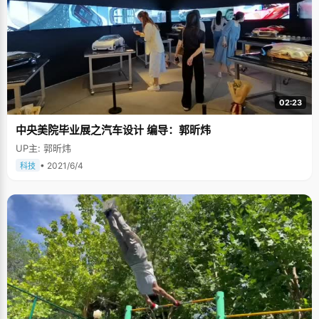
老师讲着，我听着，他们很不容易，所以我应该尊重他们"，陈芳芳说，"而
且这样听课效率特别高，每次下课我基本不用复习就能把当堂课的内容全部
记住了。"关于学习经验，陈芳芳只有一条：紧跟着老师走就没错了。 事无艰
难，何来人杰，因为父母的无私付出和她的不懈努力，芳芳以贵州省文科第
一名的成绩圆梦北大，这也是她给爸爸妈妈最好的礼物。
02:23
中央美院毕业展之汽车设计 编导：郭昕炜
UP主: 郭昕炜
• 2021/6/4
科技