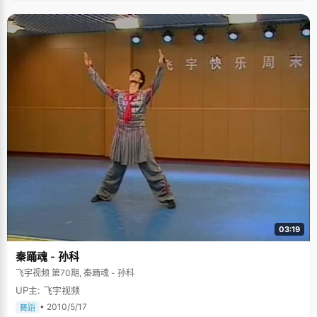
幸亏陈光玉的厌学是短暂的，而且他的调整是及时自觉的，不然我们现在就
看不到这个淳朴的男孩了。可以说，考上状元对陈光玉，乃至陈光玉的整个
家庭都是一个里程碑似的象征，积累了几辈人的希望和努力，终于得到了最
好的回报，并指出了一条希望宽敞的道路。 就像很多农村的孩子一样，陈光
玉一进大学就想到了毕业："毕业了就赶紧就业，找份好工作，让家里的经济
好一些。等一切都好一些了，然后再继续读书吧。" 结束采访的时候差不多
12点了，陈光玉拿出一张卡片，邀请我们一起到清华大学食堂吃饭，说感谢
我们的辛苦，我们有些受宠的赶紧谢绝了。陈光玉是我们采访过的为数不多
的邀请我们共餐的状元之一，他以最朴实的话语表达了最真诚的谢意，让我
们对这个状元又多了一份喜欢。
03:19
秦踊魂 - 孙科
飞宇视频 第70期, 秦踊魂 - 孙科
UP主: 飞宇视频
• 2010/5/17
舞蹈