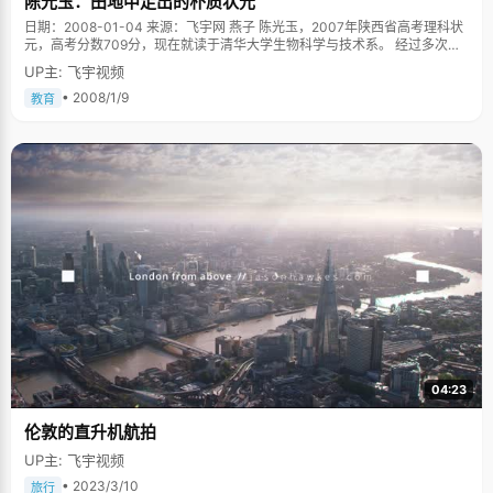
陈光玉：田地中走出的朴质状元
日期：2008-01-04 来源：飞宇网 燕子 陈光玉，2007年陕西省高考理科状
元，高考分数709分，现在就读于清华大学生物科学与技术系。 经过多次沟
通，陈光玉终于同意了我们的采访，并约在一个阳光明媚的秋后早晨见面。
UP主: 飞宇视频
见面那天，他穿了件棕灰色的略显得有些老气的夹克，谦虚甚至有些谨慎的
跟我们打招呼，眉宇间的憨厚浑然展示着一个一股子朴实的气息，不禁感
• 2008/1/9
教育
叹，又该是一个带着祖辈希望从田地间走出的男孩。 趁着阳光很好，我们决
定先拍照然后采访。一听拍照，陈光玉竟有些手足无措起来，双手不知道该
放在哪里，求助的望向摄影师，他还是不习惯面对镜头。连续拍了七八张照
片都不能满意，表情有些不自然，直到摄影师开玩笑的说："看这里，今天天
气很不错呢！"他愕然了一下，然后同意的笑着回应了一下。按快门，终于抓
到了这个略带羞涩的笑容。 只要考上西安交大就可以了 陈光玉高中状元可谓
是一石激起千层浪，十九年了，这个小县城终于又等来了一个状元，陈光玉
所在中学城固一中也因此蜚声内外，生源猛增，陈光玉每天在田间劳作的父
母也被乡里村间的家长，各种媒体拥围着询问教育孩子的方法。虽然以前陈
光玉的好成绩已经被人们瞩目，但这次的高中，让陈光玉确确实实的尝到了
名人的感觉，"走到哪里，总感觉有人在关注我"。 陈光玉是个很实在而且很
容易满足的人，当我问他考中状元什么感觉的时候，他很激动的说："我从来
没有想过要当状元，只想过要考个好大学。得状元就像天下掉了个大饼，正
好砸中我，太幸运了"。如果看到陈光玉的高考志愿表，你就会丝毫不怀疑他
话的真实：从第一个志愿填到第十个志愿，而且每所学校的四个专业都写得
满满的。"当时想，如果能考上清华北大最好了，底线是西安交大。我爸爸曾
04:23
经说过，只要我能考上西安交大，他就很满足了。"我又问，如果当时没有考
上清华，会去复读吗？陈光玉肯定的摇了摇头，有些难为情的说："不想复读
伦敦的直升机航拍
了，会很辛苦，而且家里负担太重。" 陈光玉家在农村，父母都是农民，几亩
田地和一片桔子树就是一家人的全部生活来源，如果收成好的话，每年会有
UP主: 飞宇视频
几千块钱的收入。尽管陈光玉因成绩优秀被免去了高中的全部学费，还有几
百块竞赛奖金，但是各种杂费、生活费还是占到了家庭收入的大部分。 "大学
• 2023/3/10
旅行