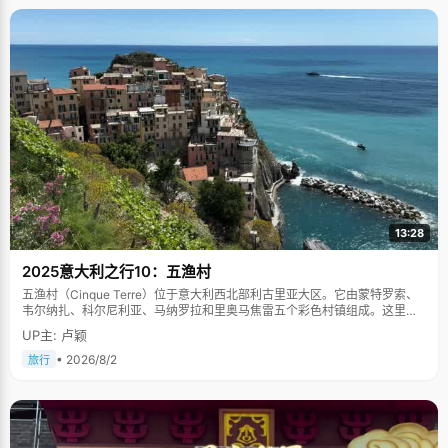
13:28
2025意大利之行10：五渔村
五渔村（Cinque Terre）位于意大利西北部利古里亚大区。它由蒙特罗索、
韦尔纳扎、科尔尼利亚、马纳罗拉和里奥马焦雷五个彩色村镇组成。这里依
山傍海，房屋色彩斑斓，1997年被列为世界文化遗产。
UP主: 卢颖
• 2026/8/2
旅行