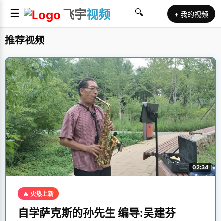
☰
飞宇
视频
🔍
+ 我的视频
推荐视频
02:34
🔥 火热上新
自学萨克斯的孙先生 编导:吴建芬