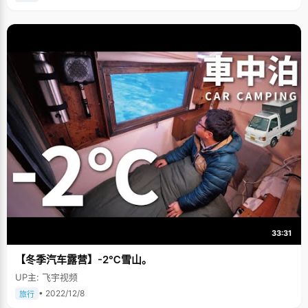
的学费怎么办呢？" "高考的时候县上给了一万块钱的奖励，刚好作为清华第
一年的学费"。 "其他费用怎么办呢？" 陈光玉挠了挠头，说："努力争取拿到
学校的奖学金了，然后看看有没有勤工俭学的机会，我想应该会有办法的。"
除夕夜的特别仪式 曾有媒体报道说，陈光玉家里每年过年都有一个仪式：贴
奖状，在他们家堂屋的一面墙上密密麻麻的贴满了各种奖状。陈光玉很骄傲
的说，这是对自己的肯定，也是对父母最好的一个交代。 每年除夕夜，贴好
春联之后，陈光玉会把一年里获得的各种奖状拿出来，认真地一张张贴到堂
屋的墙上，爸爸在一旁指导，妈妈帮忙弄糨糊，陈光玉说，那就像一个仪式
一样庄重。农村的家长大概都是那样，把孩子的教育看得很重，或许观念的
局限让他们只能把眼光放在了孩子的成绩上，分数是最好也最直接的唯一证
明。"每次贴奖状的时候，爸爸妈妈都特别的开心，比有了好收成还开心。"
"大概贴了多少，有数过吗？" 陈光玉很认真的想了想，"墙上的大概有三四十
张吧，后来贴不下了，在书柜里藏了十多张，还有一些证书没有贴"。 "那么
多，你觉得自己聪明吗？" 这时，陈光玉坐直了身子，很认真的说："我可以
肯定的说，我不是聪明的人，跟清华很多同学比甚至要逊色一些，但我属于
那种特别踏实，认真型的。其实我也不是一直很优秀，曾经有段时间差点就
没上学了。" 这句话让我们惊讶得大跌眼镜，不敢相信这么好的学生居然有厌
学的历史。陈光玉回忆说，"初一成绩一直都很好的，初二下学期不知怎么
的，突然产生了厌学情绪，不想学习，不想听课，甚至连学校也不想去。后
来我就跟爸爸说不想上学了，爸爸就问我是不是真的不想上学了，我很肯定
的说是。后来，爸爸认真的跟我说，&lsquo;那好，我给你想另外的出路吧
33:31
&rsquo;。"爸爸那句认真严肃的话让陈光玉愣住了，他没有想到父亲居然同
意了自己的想法，但父亲的黯然表情像针一样刺进了陈光玉的心里。在之后
【冬季汽车露营】-2℃雪山。
的整个暑假里，陈光玉每天都在考虑上学与否这个问题，躲在家里看完了一
大叠的《读者》。书中的励志文章时时鞭挞着陈光玉不成熟的想法，父亲黯
UP主: 飞宇视频
然的眼神也让他最终无法鼓起勇气做一个叛逆的逃离者。"开学了，我又乖乖
的去上学了，很长一段时间，我都不敢面对父亲。"每次心境不好的时候，他
• 2022/12/8
旅行
就会看看《读者》，想想那段厌学的日子，激励自己好好学习，客服困难。