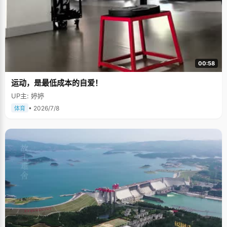
00:58
运动，是最低成本的自爱！
UP主: 婷婷
• 2026/7/8
体育