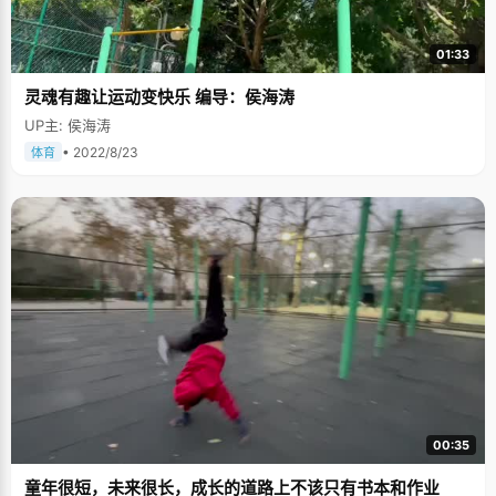
01:33
灵魂有趣让运动变快乐 编导：侯海涛
UP主: 侯海涛
• 2022/8/23
体育
00:35
童年很短，未来很长，成长的道路上不该只有书本和作业