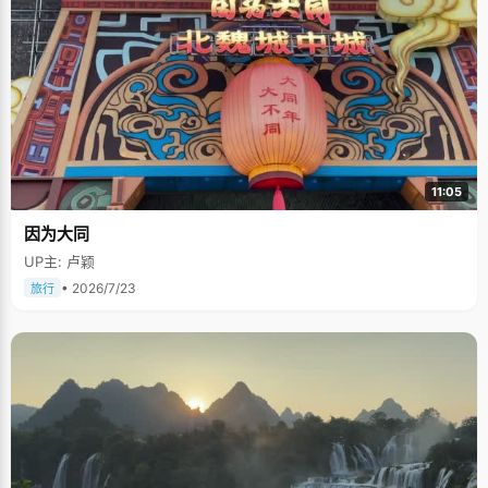
11:05
因为大同
UP主: 卢颖
• 2026/7/23
旅行