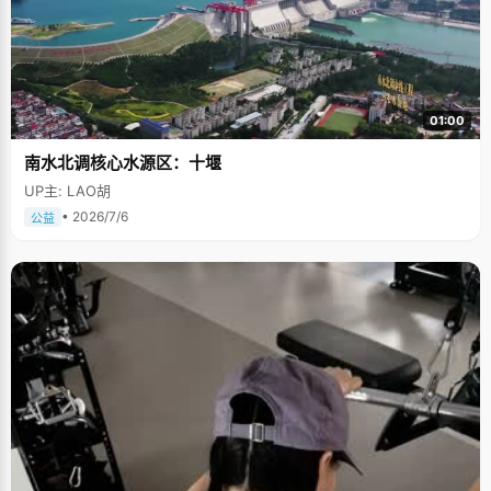
01:00
南水北调核心水源区：十堰
UP主: LAO胡
• 2026/7/6
公益