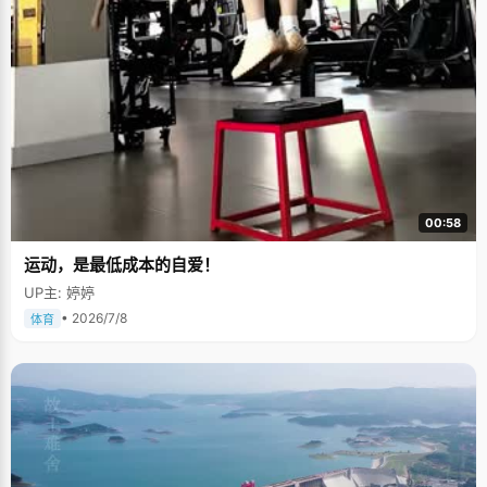
00:58
运动，是最低成本的自爱！
UP主: 婷婷
• 2026/7/8
体育