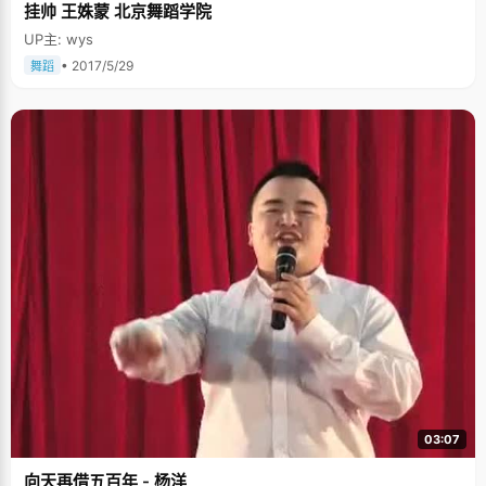
挂帅 王姝蒙 北京舞蹈学院
UP主: wys
• 2017/5/29
舞蹈
03:07
向天再借五百年 - 杨洋