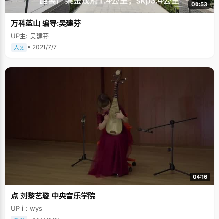
00:53
万科蓝山 编导:吴建芬
UP主: 吴建芬
• 2021/7/7
人文
04:16
点 刘黎艺璇 中央音乐学院
UP主: wys