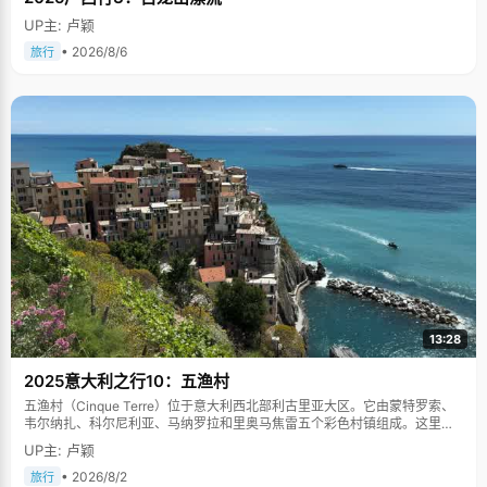
UP主: 卢颖
• 2026/8/6
旅行
13:28
2025意大利之行10：五渔村
五渔村（Cinque Terre）位于意大利西北部利古里亚大区。它由蒙特罗索、
韦尔纳扎、科尔尼利亚、马纳罗拉和里奥马焦雷五个彩色村镇组成。这里依
山傍海，房屋色彩斑斓，1997年被列为世界文化遗产。
UP主: 卢颖
• 2026/8/2
旅行