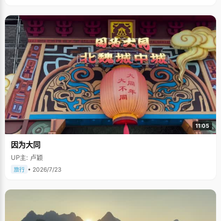
11:05
因为大同
UP主: 卢颖
• 2026/7/23
旅行