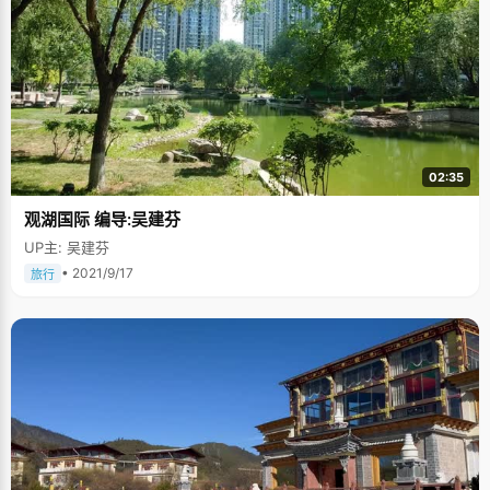
02:35
观湖国际 编导:吴建芬
UP主: 吴建芬
• 2021/9/17
旅行