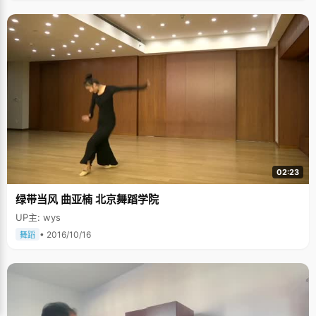
02:23
绿带当风 曲亚楠 北京舞蹈学院
UP主: wys
• 2016/10/16
舞蹈