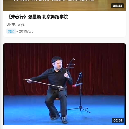
05:44
《芳春行》张曼颖 北京舞蹈学院
UP主: wys
• 2019/5/5
舞蹈
02:51