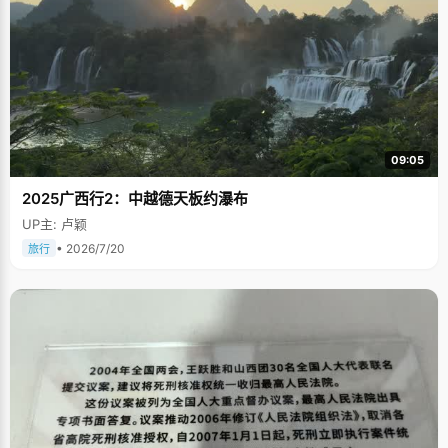
09:05
2025广西行2：中越德天板约瀑布
UP主: 卢颖
• 2026/7/20
旅行