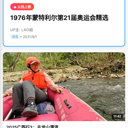
🔥 火热上新
1976年蒙特利尔第21届奥运会精选
UP主: LAO胡
• 2021/9/1
体育
11:42
2025广西行3：古龙山漂流