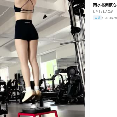
南水北调核心
UP主: LAO胡
• 2026/7/
公益