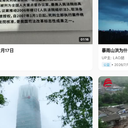
01:16
月17日
暴雨山洪为什
UP主: LAO胡
• 2026/7/
公益