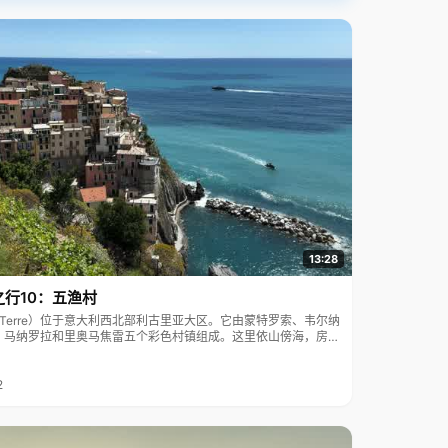
13:28
之行10：五渔村
ue Terre）位于意大利西北部利古里亚大区。它由蒙特罗索、韦尔纳
、马纳罗拉和里奥马焦雷五个彩色村镇组成。这里依山傍海，房屋
7年被列为世界文化遗产。
2