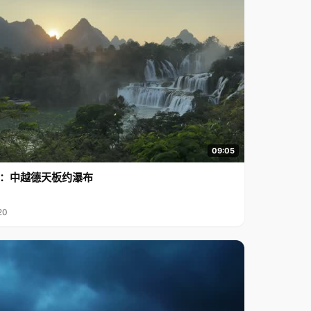
09:05
行2：中越德天板约瀑布
20