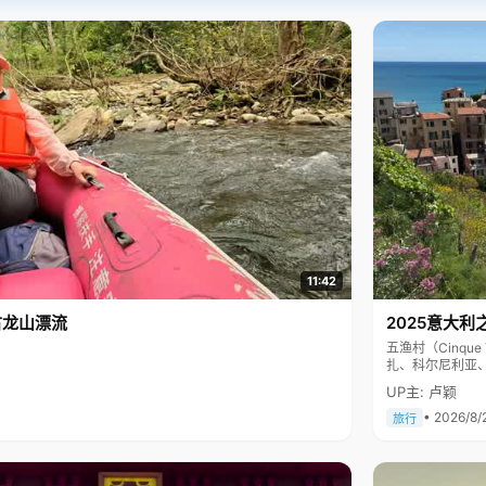
11:42
古龙山漂流
2025意大利
五渔村（Cinq
扎、科尔尼利亚
色彩斑斓，199
UP主: 卢颖
• 2026/8/
旅行