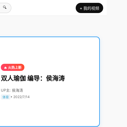
🔍
+ 我的视频
🔥 火热上新
双人瑜伽 编导：侯海涛
UP主: 侯海涛
• 2022/7/14
体育