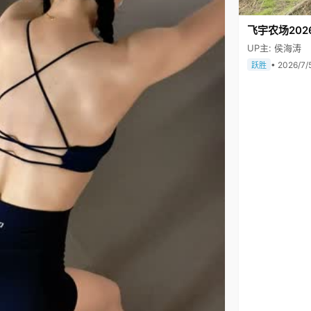
飞宇农场202
UP主: 侯海涛
• 2026/7/
跃胜