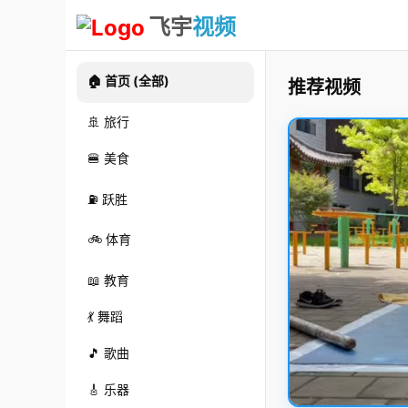
飞宇
视频
🏠 首页 (全部)
推荐视频
🚢 旅行
🍔 美食
⛽ 跃胜
🚲 体育
📖 教育
💃 舞蹈
🎵 歌曲
🎸 乐器