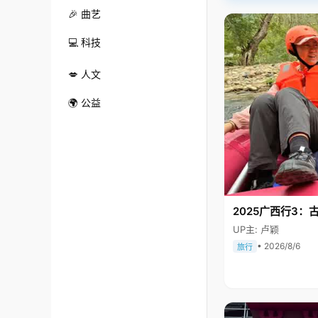
🎉 曲艺
💻 科技
💋 人文
🌍 公益
2025广西行3：
UP主: 卢颖
• 2026/8/6
旅行