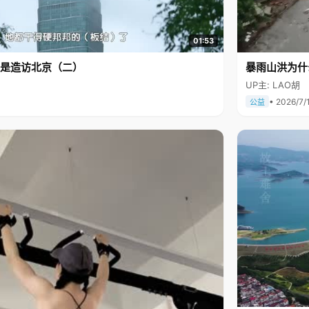
01:53
是造访北京（二）
暴雨山洪为什
UP主: LAO胡
• 2026/7/
公益