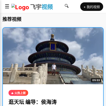
☰
飞宇
视频
🔍
+ 我的视频
推荐视频
05:33
🔥 火热上新
逛天坛 编导：侯海涛