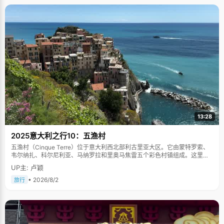
13:28
2025意大利之行10：五渔村
五渔村（Cinque Terre）位于意大利西北部利古里亚大区。它由蒙特罗索、
韦尔纳扎、科尔尼利亚、马纳罗拉和里奥马焦雷五个彩色村镇组成。这里依
山傍海，房屋色彩斑斓，1997年被列为世界文化遗产。
UP主: 卢颖
• 2026/8/2
旅行