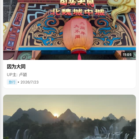
11:05
因为大同
UP主: 卢颖
• 2026/7/23
旅行