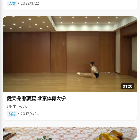
• 2022/3/22
人文
01:20
健美操 张夏蕊 北京体育大学
UP主: wys
• 2017/4/24
舞蹈