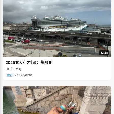
12:28
2025意大利之行9：热那亚
UP主: 卢颖
• 2026/6/30
旅行