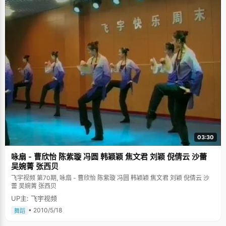
03:30
咏扇 - 曹欣怡 陈紫璇 冯圆 韩颖颖 焦文君 刘颖 倪倩云 沙蕾
吴婉菁 张西贝
飞宇视频 第70期, 咏扇 - 曹欣怡 陈紫璇 冯圆 韩颖颖 焦文君 刘颖 倪倩云 沙
蕾 吴婉菁 张西贝
UP主: 飞宇视频
• 2010/5/18
舞蹈