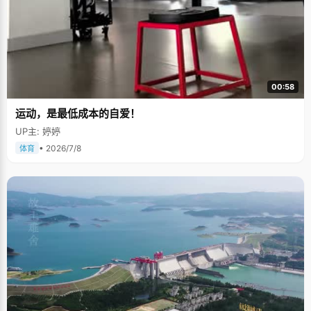
00:58
运动，是最低成本的自爱！
UP主: 婷婷
• 2026/7/8
体育