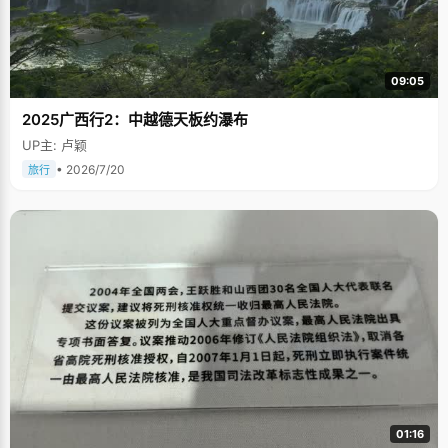
09:05
2025广西行2：中越德天板约瀑布
UP主: 卢颖
• 2026/7/20
旅行
01:16