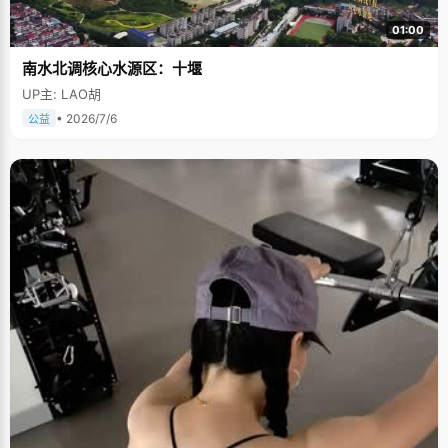
01:00
南水北调核心水源区：十堰
UP主: LAO胡
• 2026/7/6
公益