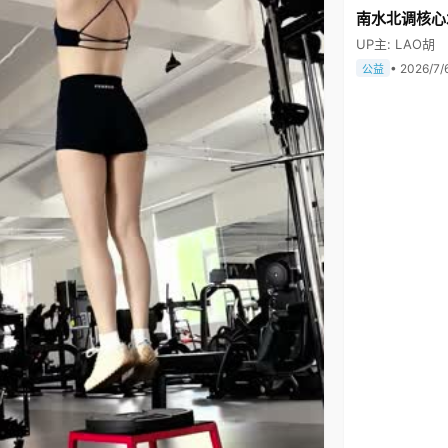
南水北调核心
UP主: LAO胡
• 2026/7/
公益