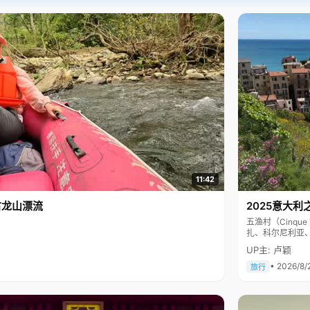
11:42
古龙山漂流
2025意大利
五渔村（Cinq
扎、科尔尼利亚
色彩斑斓，199
UP主: 卢颖
• 2026/8/
旅行