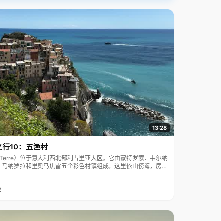
13:28
之行10：五渔村
ue Terre）位于意大利西北部利古里亚大区。它由蒙特罗索、韦尔纳
、马纳罗拉和里奥马焦雷五个彩色村镇组成。这里依山傍海，房屋
7年被列为世界文化遗产。
2