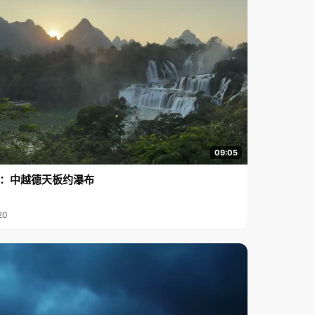
09:05
行2：中越德天板约瀑布
20