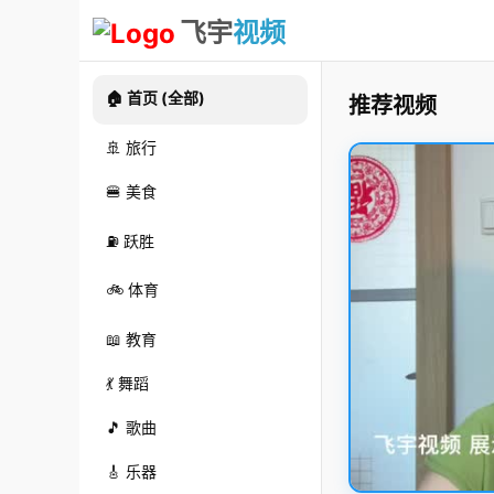
飞宇
视频
🏠 首页 (全部)
推荐视频
🚢 旅行
🍔 美食
⛽ 跃胜
🚲 体育
📖 教育
💃 舞蹈
🎵 歌曲
🎸 乐器