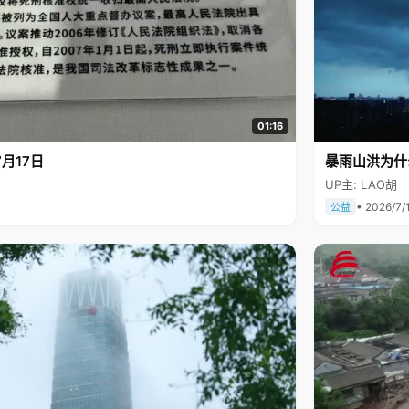
01:16
月17日
暴雨山洪为什
UP主: LAO胡
• 2026/7/
公益