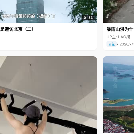
01:53
是造访北京（二）
暴雨山洪为什
UP主: LAO胡
• 2026/7/
公益