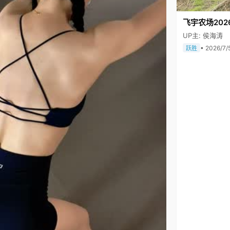
飞宇农场202
UP主: 侯海涛
• 2026/7/
跃胜