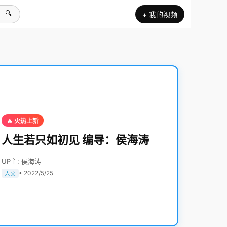
🔍
+ 我的视频
🔥 火热上新
人生若只如初见 编导：侯海涛
UP主: 侯海涛
• 2022/5/25
人文