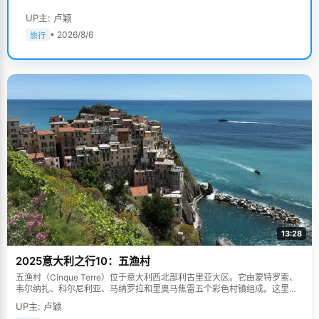
UP主: 卢颖
• 2026/8/6
旅行
13:28
2025意大利之行10：五渔村
五渔村（Cinque Terre）位于意大利西北部利古里亚大区。它由蒙特罗索、
韦尔纳扎、科尔尼利亚、马纳罗拉和里奥马焦雷五个彩色村镇组成。这里依
山傍海，房屋色彩斑斓，1997年被列为世界文化遗产。
UP主: 卢颖