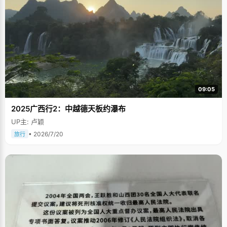
09:05
2025广西行2：中越德天板约瀑布
UP主: 卢颖
• 2026/7/20
旅行