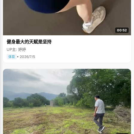
00:52
健身最大的天赋是坚持
UP主: 婷婷
• 2026/7/5
体育