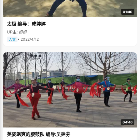
01:40
太极 编导：成婷婷
UP主: 婷婷
• 2022/4/12
人文
04:46
英姿飒爽的腰鼓队 编导:吴建芬