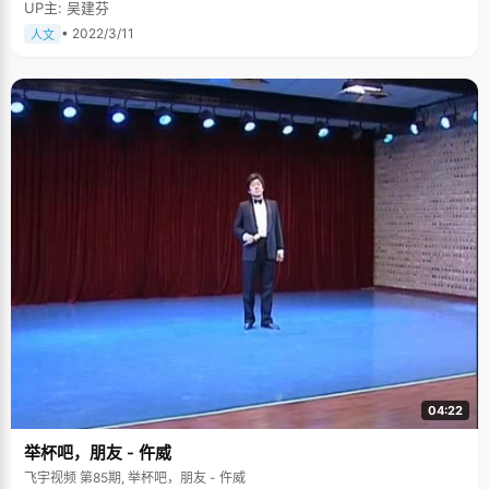
UP主: 吴建芬
• 2022/3/11
人文
04:22
举杯吧，朋友 - 仵威
飞宇视频 第85期, 举杯吧，朋友 - 仵威