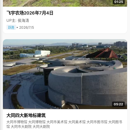
01:25
飞宇农场2026年7月4日
UP主: 侯海涛
• 2026/7/5
跃胜
05:22
大同四大新地标建筑
大同市博物馆 大同博物馆 大同市美术馆 大同美术馆 大同市图书馆 大同图书
馆 大同市大剧院 大同大剧院