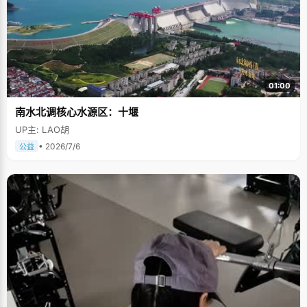
01:00
南水北调核心水源区：十堰
UP主: LAO胡
• 2026/7/6
公益