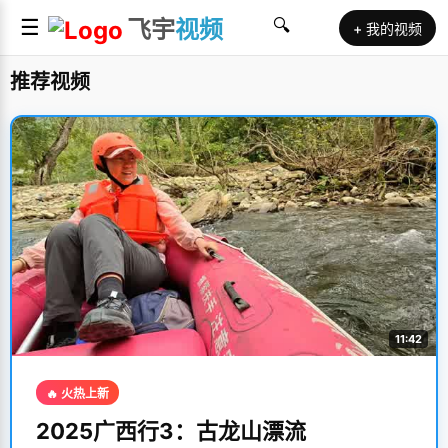
☰
飞宇
视频
🔍
+ 我的视频
推荐视频
11:42
🔥 火热上新
2025广西行3：古龙山漂流