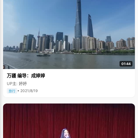
01:44
万疆 编导：成婷婷
UP主: 婷婷
• 2021/8/19
旅行