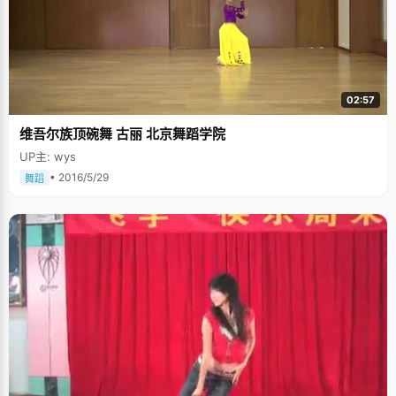
02:57
维吾尔族顶碗舞 古丽 北京舞蹈学院
UP主: wys
• 2016/5/29
舞蹈