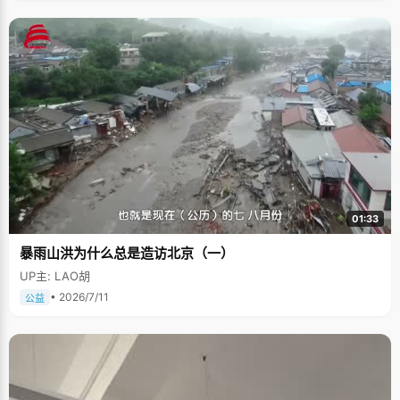
01:33
暴雨山洪为什么总是造访北京（一）
UP主: LAO胡
• 2026/7/11
公益