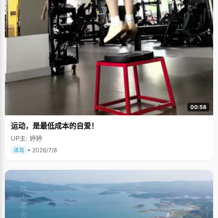
00:58
运动，是最低成本的自爱！
UP主: 婷婷
• 2026/7/8
体育