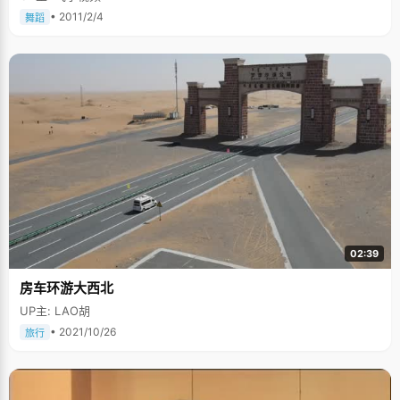
要郁闷上一段时间。" 在兴趣爱好上，父母充分的尊重杜玮的选择，包括高
• 2011/2/4
舞蹈
考，都是她自己拿主张。在高考的最后关头，爸爸妈妈没有给自己任何压
力，只是让杜玮正常的发挥就好了。正是这种宽松没有压力的家庭氛围，让
杜玮在高考中发挥出色。可以说，考中状元，是全家人一个始料未及的惊
喜。
02:39
房车环游大西北
UP主: LAO胡
• 2021/10/26
旅行