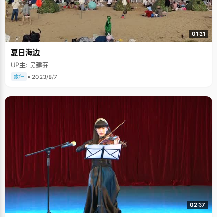
01:21
夏日海边
UP主: 吴建芬
• 2023/8/7
旅行
02:37