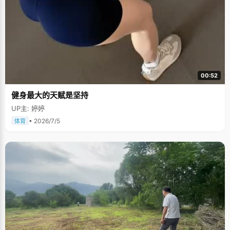
00:52
健身最大的天赋是坚持
UP主: 婷婷
• 2026/7/5
体育