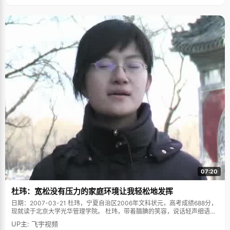
07:20
杜玮：宽松没有压力的家庭环境让我轻松地发挥
日期：2007-03-21 杜玮，宁夏自治区2006年文科状元，高考成绩688分，
现就读于北京大学光华管理学院。 杜玮，带着腼腆的笑容，说话轻声细语，
就算跟人争论的时候也带着温柔的强调，笑起来很可爱，说话的时候喜欢眨
UP主: 飞宇视频
巴着双眼，好像很怕说错话的样子，就是这样一个不显山水的女孩，"意