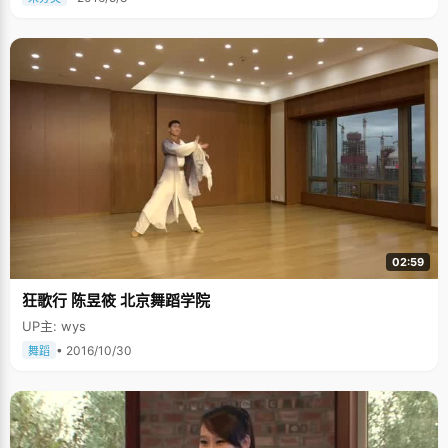
02:59
狂歌行 陈昱筱 北京舞蹈学院
UP主: wys
• 2016/10/30
舞蹈