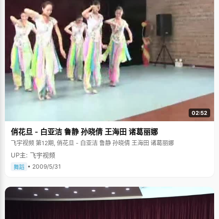
02:52
俏花旦 - 白亚洁 鲁静 孙晓倩 王海田 诸葛丽娜
飞宇视频 第12期, 俏花旦 - 白亚洁 鲁静 孙晓倩 王海田 诸葛丽娜
UP主: 飞宇视频
• 2009/5/31
舞蹈