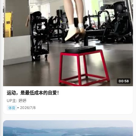
00:58
运动，是最低成本的自爱！
UP主: 婷婷
• 2026/7/8
体育