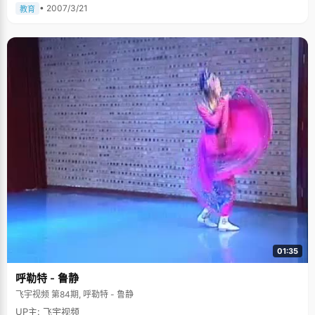
外"的拿到了全区高考状元的花魁。 虽然杜玮在高中时候成绩一直排在前几
• 2007/3/21
教育
名，但是从来没有拿过第一，也压根没往上边想，"当时同学告诉我考了状元
的时候，我觉得这是一个幸运"。 从小就是个让父母放心的孩子 杜玮很乖，
从小到大学习成绩一直都很好，小学经常拿满分，没有经历太大的波折，比
较顺利的就走进了北大的校门，只是状元是个意外的惊喜。 杜玮说，自己在
学习方面特别自觉，从来不让父母操心。记得很小的时候，有一次，姥爷教
她念诗，当时没学会，后来大家出门回来的时候，发现小杜玮一个人拿着书
本在那里默默的背诵，"我想要学会了背给家人听，要吓他们一下。" 高中生
物联赛的特别启示 虽然杜玮的学习成绩一直不错，但是仅仅停留在前十名的
位置上，杜玮自己心里也没有要追赶的念头。 高二的时候，学校里开始全国
高中生生物联赛的报名，杜玮想到自己的生物成绩也不是很优秀，一定没有
拿奖的希望，就放弃了。一向很关心杜玮的生物老师就过来劝说杜玮，鼓励
她报名试一试。杜玮"乖乖"的报了名，考了试，却没想到一下拿了第一名，
可把杜玮高兴坏了，没想到自己还能"那么优秀"。 自从拿了第一之后，杜玮
开始觉得，学习不能再这么漫无目的了，要给自己定一个目标，去努力一
下，不要让自己后悔。从那之后，杜玮的学习成绩有了很大的提高，一下晋
级到前五名的行列。 学习之余还有很多的兴趣爱好 杜玮看起来很文静秀气，
甚至有些柔弱，但她可是个踊跃的运动健将。杜玮从小就特别喜欢游泳，小
时候专门报班学了蛙泳，高三的时候，她一有空就会去游上个1000米，锻炼
好身体，才能更好的备战高考。 除了游泳，她还喜欢手风琴，已经学完了手
风琴的最高级别，每次班级或者学校里举行文艺晚会，她都会被邀请演奏上
一曲。 "行万里路，读万卷书"。从初中开始，杜玮就很喜欢到处走走，每次
01:35
暑假的时候，她都邀约一帮同学一起出去旅游，"从旅游中，学到了很多东
西，不仅扩大了视野，也增长了不少的见识"。来北大报道的时候，杜玮没有
呼勒特 - 鲁静
让父母陪同，跟同学一起背着行李就来了，那些出外旅游的经历培养了她独
立自强的性格。 宽松没有压力的家庭环境让我轻松地发挥 杜玮说，从小父母
飞宇视频 第84期, 呼勒特 - 鲁静
就没有给过自己任何的压力，在学习上充分的信任自己，没有要求自己要考
UP主: 飞宇视频
多少分，就算是期末考试，也常常忘了问自己分数，"反而是我自己没考好了