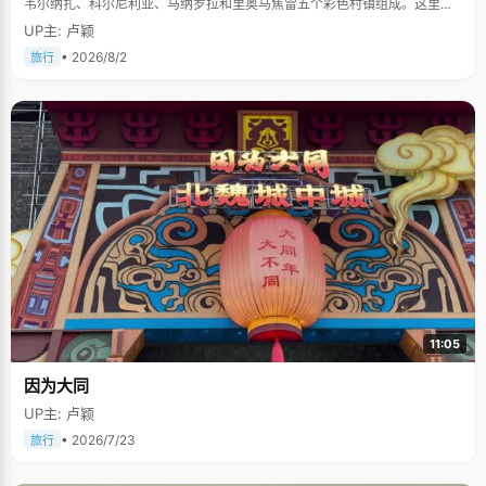
韦尔纳扎、科尔尼利亚、马纳罗拉和里奥马焦雷五个彩色村镇组成。这里依
山傍海，房屋色彩斑斓，1997年被列为世界文化遗产。
UP主: 卢颖
• 2026/8/2
旅行
11:05
因为大同
UP主: 卢颖
• 2026/7/23
旅行