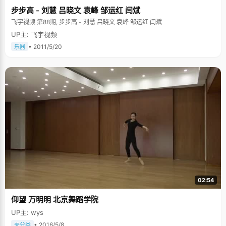
步步高 - 刘慧 吕晓文 袁峰 邹运红 闫斌
飞宇视频 第88期, 步步高 - 刘慧 吕晓文 袁峰 邹运红 闫斌
UP主: 飞宇视频
• 2011/5/20
乐器
02:54
仰望 万明明 北京舞蹈学院
UP主: wys
• 2016/5/8
未分类