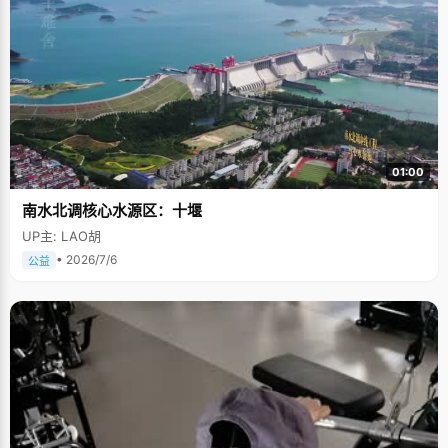
01:00
南水北调核心水源区：十堰
UP主: LAO胡
• 2026/7/6
公益