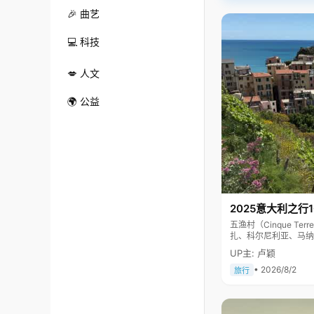
🎉 曲艺
💻 科技
💋 人文
🌍 公益
2025意大利之行
五渔村（Cinque 
扎、科尔尼利亚、马纳
色彩斑斓，1997年
UP主: 卢颖
• 2026/8/2
旅行