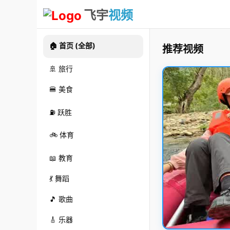
飞宇
视频
🏠 首页 (全部)
推荐视频
🚢 旅行
🍔 美食
⛽ 跃胜
🚲 体育
📖 教育
💃 舞蹈
🎵 歌曲
🎸 乐器