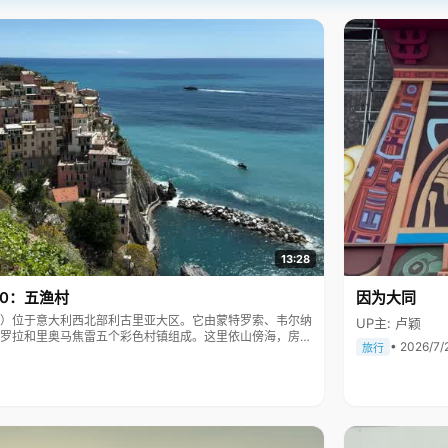
13:28
10：五渔村
因为大同
Terre）位于意大利西北部利古里亚大区。它由蒙特罗索、韦尔纳
UP主: 卢颖
罗拉和里奥马焦雷五个彩色村镇组成。这里依山傍海，房屋
• 2026/7/
旅行
被列为世界文化遗产。