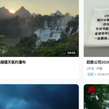
09:05
中越德天板约瀑布
跃胜公司202
UP主: 卢颖
• 2026/7/
跃胜