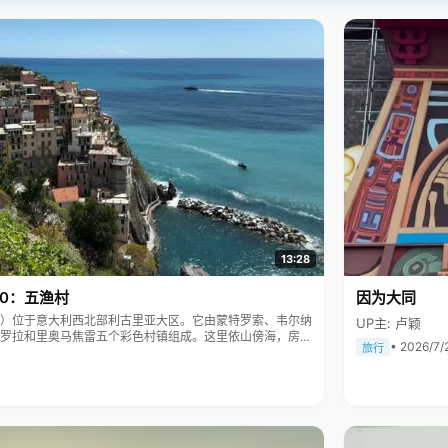
13:28
10：五渔村
因为大同
Terre）位于意大利西北部利古里亚大区。它由蒙特罗索、韦尔纳
UP主: 卢颖
罗拉和里奥马焦雷五个彩色村镇组成。这里依山傍海，房屋
• 2026/7/
旅行
被列为世界文化遗产。