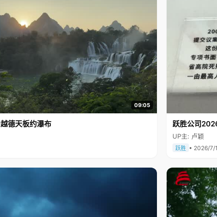
09:05
中越德天板约瀑布
跃胜公司202
UP主: 卢颖
• 2026/7/
跃胜