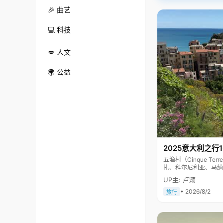
🎉 曲艺
💻 科技
💋 人文
🌍 公益
2025意大利之行
五渔村（Cinque 
扎、科尔尼利亚、马纳
色彩斑斓，1997年
UP主: 卢颖
• 2026/8/2
旅行