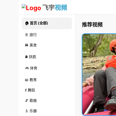
飞宇
视频
🏠 首页 (全部)
推荐视频
🚢 旅行
🍔 美食
⛽ 跃胜
🚲 体育
📖 教育
💃 舞蹈
🎵 歌曲
🎸 乐器