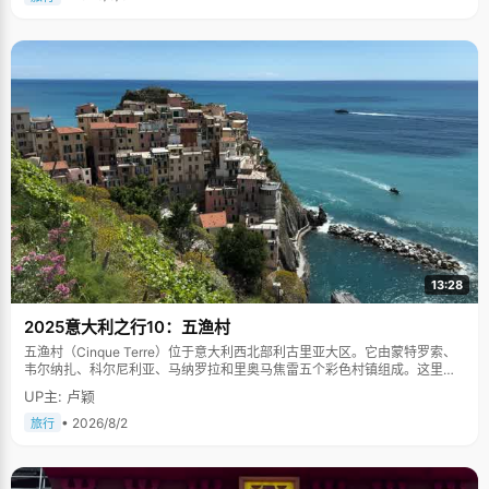
13:28
2025意大利之行10：五渔村
五渔村（Cinque Terre）位于意大利西北部利古里亚大区。它由蒙特罗索、
韦尔纳扎、科尔尼利亚、马纳罗拉和里奥马焦雷五个彩色村镇组成。这里依
山傍海，房屋色彩斑斓，1997年被列为世界文化遗产。
UP主: 卢颖
• 2026/8/2
旅行