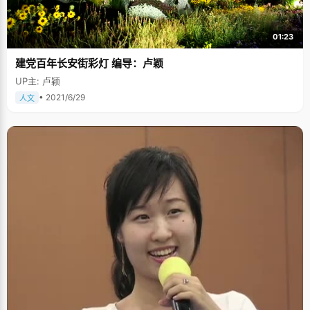
01:23
建党百年长安街彩灯 编导：卢颖
UP主: 卢颖
• 2021/6/29
人文