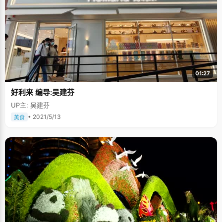
01:27
好利来 编导:吴建芬
UP主: 吴建芬
• 2021/5/13
美食