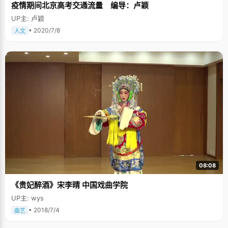
疫情期间北京高考交通流量 编导：卢颖
UP主: 卢颖
• 2020/7/8
人文
08:08
《贵妃醉酒》宋李晴 中国戏曲学院
UP主: wys
• 2018/7/4
曲艺