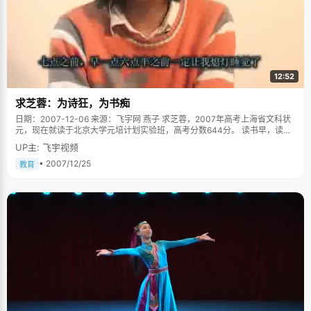
12:52
求芝蓉：为诗狂，为书痴
日期：2007-12-06 来源：飞宇网 燕子 求芝蓉，2007年高考上海省文科状
元，现在就读于北京大学元培计划实验班，高考分数644分。 读书早，读书
痴，外表开朗，笑容灿烂的求芝蓉，真真是一个爱书如痴的人。书对于求芝
UP主: 飞宇视频
蓉，就像水之于鱼一样自然，正如她自己在那篇被传阅甚广的小文《走过我
生命中的那个男孩》中所写"我注定一辈子都属于书了"。 教育从诗歌开始，
• 2007/12/25
教育
诗歌狂人 求芝蓉出身于一户普通的家庭，爸爸妈妈都是公务员，求芝蓉的早
期教育是从诗歌开始的，之后就越发不可收拾，以致于到现在，她渐有发展
成现代诗人的欲望和潜质。 求芝蓉的求学欲望是天生的，2岁的时候，她自
己就跑到幼儿园去，跟着大自己三、四岁的大孩子们一起上课，学会了很多
拼音、汉字和数字，为以后的早期教育打下了基础。四岁生日那天，求芝蓉
收到了自己的第一本诗集——《古诗五十首》，开始跟着爸爸学习朗诵诗
歌。求芝蓉很有诗词天赋，记忆力也不错，在上小学前她已经会背大概200
首古诗，而且对于很多理解深入。这个数字是惊人的，很多成年人也不定能
记住那么多。上学以后，求芝蓉对诗的狂热不减，在初高中达到顶峰，利用
课余时间狂看诗集，那时候，她脑袋里大概能完整的记忆五六百首诗词，在
一次诗歌大赛中她以一口气背出一百多首诗词而艺压四座，令同学们羡慕不
已。并常常有"因古诗发狂，诗性大发，想做诗"的感觉，于是写了几首打油
诗，为同学们传阅。在众多诗人中，求芝蓉最喜欢李商隐的诗，纳兰信德的