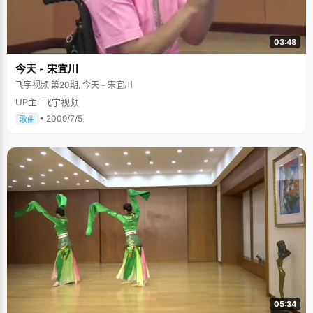
的男孩》，聊发感情。 从高一开始，每年圣诞节，求芝蓉都收到了一张匿名
的明信片，写着些祝福又隐含表白的话语。高中三年，收到了三张。那时
候，信件都要经过老师的手之后才转到学生手里，这三张卡片曾引起了班主
任的怀疑，并把求芝蓉叫到一旁盘问了很久。对于这些卡片，求芝蓉看过之
03:48
后就放在一边了，是绝不敢做猜测和尝试的。至今，求芝蓉还不知道是谁给
自己寄了卡片，当问到今年或许会收到署名的卡片时，敢作敢为的小姑娘竟
今天 - 宋宜川
有些羞涩起来："不知道，管它呢！" 来到北大，求芝蓉如鱼入水，学校附近
飞宇视频 第20期, 今天 - 宋宜川
就是几大图书城，学校丰富的藏书，活跃的文化社团，更加激起了求芝蓉的
读书欲望。对于未来，她没有期许太多，"读书为先"。
UP主: 飞宇视频
• 2009/7/5
歌曲
05:34