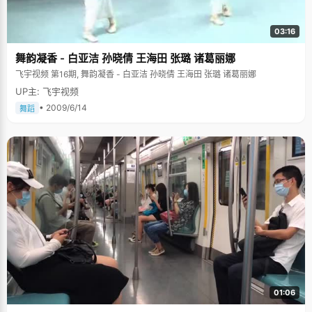
03:16
舞韵凝香 - 白亚洁 孙晓倩 王海田 张璐 诸葛丽娜
飞宇视频 第16期, 舞韵凝香 - 白亚洁 孙晓倩 王海田 张璐 诸葛丽娜
UP主: 飞宇视频
• 2009/6/14
舞蹈
01:06