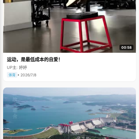
00:58
运动，是最低成本的自爱！
UP主: 婷婷
• 2026/7/8
体育