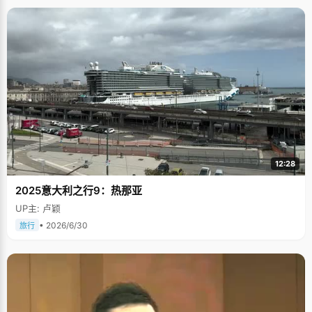
12:28
2025意大利之行9：热那亚
UP主: 卢颖
• 2026/6/30
旅行