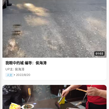
01:02
我眼中的城 编导：侯海涛
UP主: 侯海涛
• 2022/8/20
人文