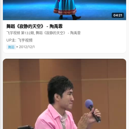
词，两位都是感情细腻，洒脱飘逸的性情中人，正好与求芝蓉略显俊逸的性
格契合，读他们的诗词更有如遇知己之感。至今，求芝蓉依然保持着对诗词
的喜好，兴致到时偶作小赋。前段时间，妈妈从上海寄来著名的土特产小京
04:21
生（新昌的特产花生），品尝之余，求芝蓉有感而发："剥却麻袍去赤衣，淳
香入口泪嘘唏。千里寄传非入贡，怜儿求学不得归。"（摘自求芝蓉名博"月
舞蹈《寂静的天空》 - 陶禹霏
旦主人"。） 好书如命，不让人省心 除了诗词外，求芝蓉对小说散文也很喜
好，平时最爱干的事情就是买书，有闲暇和闲钱的时候就去逛书店，搬回来
飞宇视频 第132期, 舞蹈《寂静的天空》 - 陶禹霏
大本小本的书，桌上、地上、床底下都是书，并在高中毕业的时候成功压坏
UP主: 飞宇视频
了家中的大书架。 求芝蓉读书内容广泛，尤其喜欢大部头，小学的时候，她
已经读完了四大名著，并开始攻关金庸的小说，"飞雪连天射白鹿，笑书狂侠
• 2012/12/1
舞蹈
倚碧鸳"，外加一部《越女剑》。她读这些小说大多是在课堂上完成的，"我
上课的时候老背着老师看小说，看似坐得很直，其实在通过桌子上的小洞看
书呢。"多次批评无效后，老师只好把她调到了后排，这回看小说就更无忌惮
了。在这段做后排的日子里，求芝蓉完成了很多的阅读，也产生了朦胧的青
春情愫，这是后记。因此求芝蓉说自己是个不让人省心的人，虽然学习成绩
一直不错，却常常让老师和家长头疼。在家里，父母管的很严，晚上要早点
睡觉，不要看那么多闲书，求芝蓉就等父母走后，悄悄的躲在被窝里打着电
筒看书，至今，在求芝蓉的床头还保存这两大盒子电池，成为了当时的"罪
证"，还有鼻梁上的那副小眼镜。求芝蓉最喜欢的书是《红楼梦》，至今已经
读了不下十遍，在痴迷的那段时间，她甚至在数学课上也看周汝昌的《红楼
新证》，结果被巡视的老师截获了，这已经是常事了。幸好班主任也是个红
楼迷，使得求芝蓉免于被处罚。求芝蓉对《红楼梦》中的人物和诗词几乎到
了如同自家人的程度，在红学社的聚会上，她对书中人物和诗歌娓娓道来，
熟悉程度和理解深刻让师哥师姐们刮目。 朦胧的情愫 虽然求芝蓉在书中领略
到了很多凄美的爱情故事，体会了感情细腻的诗词，但是在真正遇到感情问
题的时候，求芝蓉变得羞涩迟钝起来。前边提到，求芝蓉在坐后排的日子
里，不仅完成了大量的阅读，同时萌生了朦胧的青春情愫，属于每个女孩子
成长过程中的必然现象，求芝蓉羞涩的把它写进了文章，《那个走过我生命