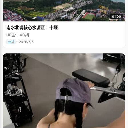
01:00
南水北调核心水源区：十堰
UP主: LAO胡
• 2026/7/6
公益