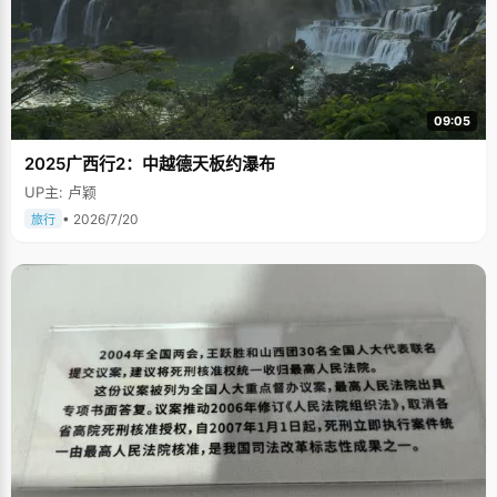
09:05
2025广西行2：中越德天板约瀑布
UP主: 卢颖
• 2026/7/20
旅行