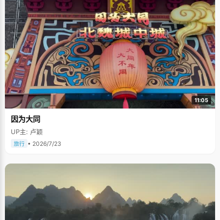
11:05
因为大同
UP主: 卢颖
• 2026/7/23
旅行