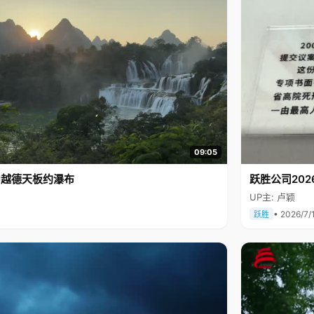
09:05
中越德天板约瀑布
跃胜公司202
UP主: 卢颖
• 2026/7/
跃胜