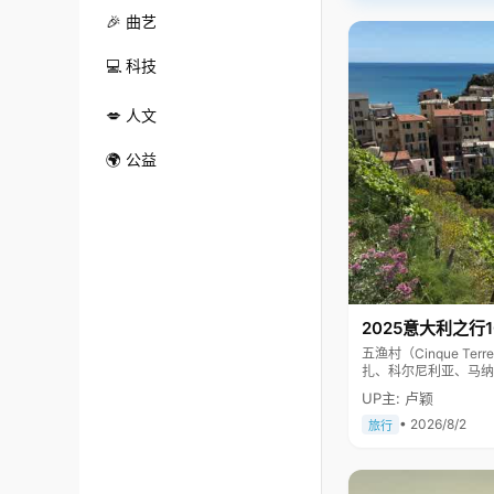
🎉 曲艺
💻 科技
💋 人文
🌍 公益
2025意大利之行
五渔村（Cinque 
扎、科尔尼利亚、马纳
色彩斑斓，1997年
UP主: 卢颖
• 2026/8/2
旅行