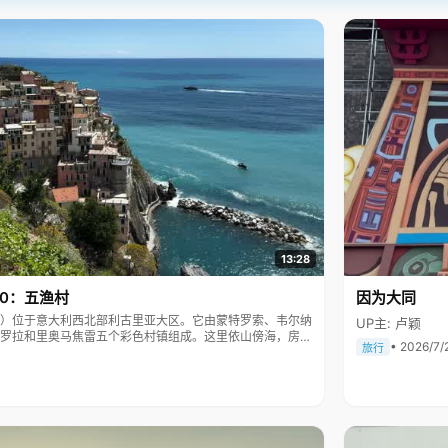
13:28
10：五渔村
因为大同
Terre）位于意大利西北部利古里亚大区。它由蒙特罗索、韦尔纳
UP主: 卢颖
罗拉和里奥马焦雷五个彩色村镇组成。这里依山傍海，房屋
• 2026/7/
旅行
被列为世界文化遗产。