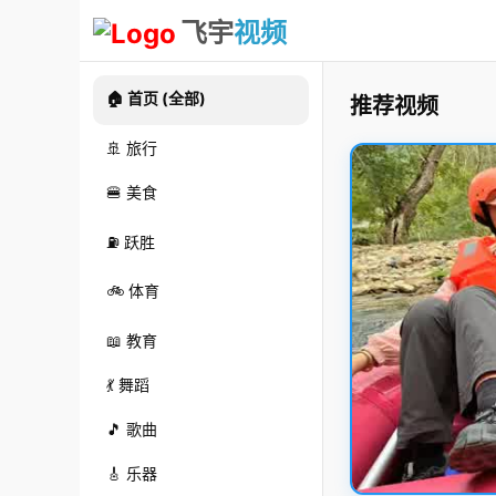
飞宇
视频
🏠 首页 (全部)
推荐视频
🚢 旅行
🍔 美食
⛽ 跃胜
🚲 体育
📖 教育
💃 舞蹈
🎵 歌曲
🎸 乐器