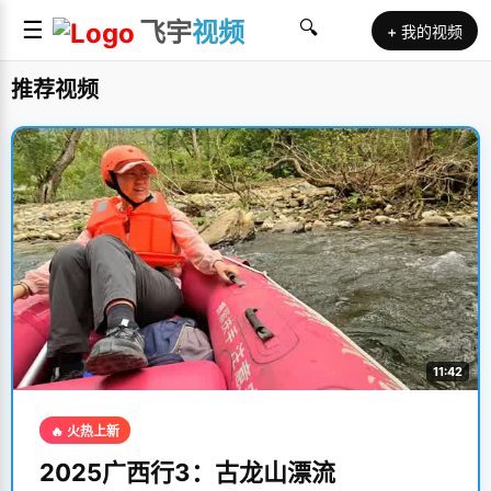
☰
飞宇
视频
🔍
+ 我的视频
推荐视频
11:42
🔥 火热上新
2025广西行3：古龙山漂流