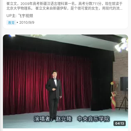
崔立文，2009年高考新疆汉语言理科第一名，高考分数711分，现在就读于
北京大学物理系。 崔立文来自新疆伊犁，是个很可爱的女生，用现代的流行
语就是"卡哇伊内"。她个子不高，瘦瘦小小，扎着两个小辫子，穿着淑女长
UP主: 飞宇视频
裙，黄色帆布鞋，手里的手袋上挂着可爱的毛线小兔子头配饰。如果不清楚
的，会以为眼前站着的还是个刚上初中的女孩子。因为崔立文实在太显小
• 2010/9/9
教育
了。但是一开口，崔立文开朗爽快，不拘小节的性格遍展露出来，尤其是她
那灿烂的笑容，让你觉得这就是个没有烦恼的女生。 "我家在伊犁，那里气候
很好，是塞外江南。河水很清，树木很绿，景色很美，瓜果很多，是一个值
得去旅游的地方"，崔立文兴奋的讲着，我们的记者不得不含眼带嫉妒的打断
她，"停，咱们先说说这个状元吧。""哦"，崔立文吐了下舌头，言归正传。
妈妈管教很严厉 崔立文老家在四川，两岁的时候跟着当兵的爸爸到了新疆，
随着部队的迁移辗转很多地方，无数次转学。崔立文的妈妈是小学老师，对
于崔立文管教得比较严，上学之前，就教崔立文背唐诗，一幅画一首诗。崔
立文记性很好，尽管不认识字，但是只要看到画，就能很快的将这首歌背出
来。"我记得那时候大概能背一百多首诗呢"，崔立文回忆说。 崔立文小时候
很贪玩，为了早点出去玩就草草完成作业。妈妈检查作业的时候，就规定，
做错一道题就罚站20分钟。崔立文在小屋子里对着钟罚站了很多次以后就长
了记性，不敢再马虎了事了。"我妈说如果不严谨的话以后不会有大出息"，
崔立文撇了下嘴，"这个习惯倒是挺好的，以后做作业我就争取不做错题
了。" 学习学的是思考的能力而不是考多少分 因为不是伊犁中考第一名，崔
立文没有机会去伊犁最好的高中，而被保送到了兵团二中。崔立文非常乐观
的说，"最好的不一定是最适合的"。在兵团二中，崔立文很受重视，有很多
机会参加各种竞赛。在物理竞赛、数学竞赛、化学竞赛中，她都是第一名。
高三上学期结束，她基本就确定了能保送清华大学。因为参加理科类竞赛，
崔立文的很多文科知识都落下了，被确定保送后，崔立文又回到班级，跟着
大家一起复习参加高考。"我需要去看一些除了理科之外的东西"。在高三阶
04:13
段，她看了很多的文学书籍，巴金和罗马罗兰的书是她最喜欢的。 参加完奥
赛再来做高考题，崔立文完全可以轻松应对。平时有时间，她会组织几个成