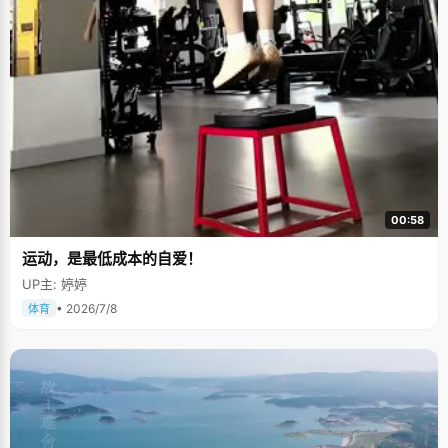
00:58
运动，是最低成本的自爱！
UP主: 婷婷
• 2026/7/8
体育