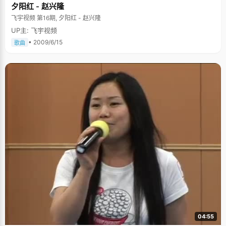
夕阳红 - 赵兴隆
绩不太好的同学开小班，给他们讲课。数学老师出差了，崔立文就当起临时
小老师，给同学们讲卷子。讲题的同时，崔立文的数学水平也有了提高。 "我
飞宇视频 第16期, 夕阳红 - 赵兴隆
更希望从学习中学到一种学习思考的能力，而不是能考多少分，所以我对于
UP主: 飞宇视频
考状元的期待和厚望不是很多"，崔立文说，"参加奥赛是因为不想把高考当
成唯一的恶露，孤注一掷，希望除了高考还有其他选择。现在有了保送，高
• 2009/6/15
歌曲
考心态就比较好了。" 尝试各种生活体验 崔立文的父母非常开明，他们希望
孩子除了学习外，还能学到很多生活的本领，于是从小培养崔立文的自立能
力。 崔立文初中的时候去买过报纸，"当你去做生意的时候，嘴就会特别
甜"，走了一个早上，挣到了十多块钱，"一个月能挣一千二，我当时还想，
我以后靠卖报纸也能养活自己了，"崔立文笑得很开心。 初二的时候，为了锻
炼孩子的管理能力，爸爸妈妈让崔立文照管家里的吃穿用度，把一个月的生
活费交给崔立文，由她来负责买菜。"我自己一个人拎着篮子去菜市场，为了
省下钱，我尽量买最便宜的菜"，月底的时候，崔立文发现，自己只省下了一
块钱，于是得出结论：当家确实不容易。有了这次经历后，崔立文更加了解
到父母的辛苦，平时用什么东西都比较爱护。 从高三开始，崔立文喜欢一个
人出去旅行，利用周末和暑假的时间，一个人报团去旅游， 因为有很强的自
立能力做基础，父母基本都比较放心。新疆周边的地区她都走遍了，还去了
趟沙漠。目前，她正在计划走得更远一些。 关于未来，崔立文充满了各种想
象：我希望可以做一个生活得很丰富的科学家，除了学术还可以做一些其他
的事情。 "什么事情呢？" "比如画画、旅游、佛学，我现在开始喜欢跑步
了，"崔立文想了想，笑着回答。
04:55