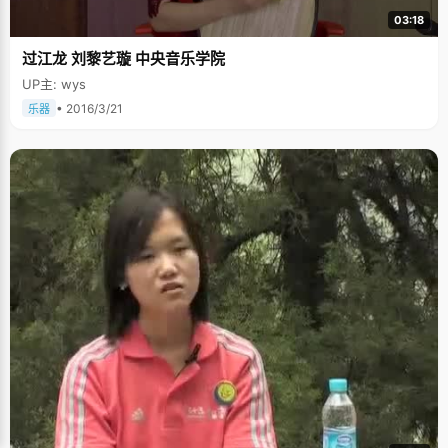
探片《柯南》。 交叉记忆很有效果 问到学习经验的时候，石悦扬着脑袋想了
03:18
半天，皱了皱眉头，"一样的学习时间和学习内容，我想可能是我心态比较好
吧，妈妈一直说要乐观豁达一些，凡事不要太计较，对了，交叉记忆很有效
过江龙 刘黎艺璇 中央音乐学院
果。"以前背英语单词的时候，总是写下100个单词，一个小时就坐在那背，
当背到第99个单词的时候，发现前边的单词都忘得差不多了，效率非常低。
UP主: wys
后来她改变了策略，利用零碎的时间来以及，当作数学很累很厌烦的时候，
就拿过英语课本背几个单词，大脑转换了新的思维形式和方法，就能记忆得
• 2016/3/21
乐器
特别牢固，"不要用太大块的时间来集体记单词。" 石悦不是个安静的女孩，
不是坐在那里两个小时不动荡的女孩，每次分心的时候，石悦就督促自己再
做一道题，一道就好，做完之后，接着逼自己，再做一道，一道就好，几次
之后，慢慢进入书中，石悦就不再想出去玩了。"虽然每次逼自己的时候总是
很痛苦，但是这样的方法对于我却相当有效"。 虽然老师们都说学习要面面俱
到，不要偏科，可是石悦认为，应该选择优势科目来学习，"在高三的复习阶
段，如果这个科目上升余地很大的话，可以放很多时间来学习，如果希望不
大的话，还不如多花点时间在优势科目上。" 进入大学，突然多了很多人和
事，一时间有点点迷茫，不过，石悦一直记着妈妈说过的那句话 "做人一定要
独立、坚强"，她时常叮嘱自己：眼光放长远一些，为人乐观豁达一些，生活
就会更快乐一些。