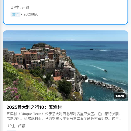
UP主: 卢颖
• 2026/8/6
旅行
13:28
2025意大利之行10：五渔村
五渔村（Cinque Terre）位于意大利西北部利古里亚大区。它由蒙特罗索、
韦尔纳扎、科尔尼利亚、马纳罗拉和里奥马焦雷五个彩色村镇组成。这里依
山傍海，房屋色彩斑斓，1997年被列为世界文化遗产。
UP主: 卢颖