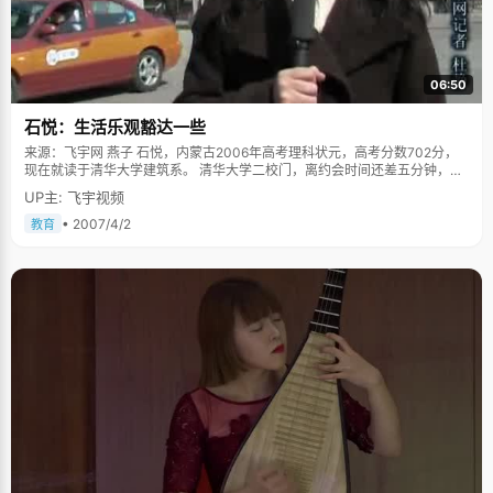
06:50
石悦：生活乐观豁达一些
来源：飞宇网 燕子 石悦，内蒙古2006年高考理科状元，高考分数702分，
现在就读于清华大学建筑系。 清华大学二校门，离约会时间还差五分钟，我
们正在忙着支摄像机三角架，一辆自行车嘎的停在身边，从车上跳下来一个
UP主: 飞宇视频
红色的身影，瘦瘦高高的女孩，绽放着一脸的灿烂笑容："不好意思，久等
了。" 说起考状元的事情，石悦就一脸兴奋， 出成绩那天，石悦在家里查分
• 2007/4/2
教育
数，电话听筒里传来一个毫无感情的机器声："排在你前面的学生人数为——
零！"石悦久久不敢相信，查了很多遍，浪费了不少电话费，直到班主任老师
打来电话通知自己状元的时候，她才长长的舒了一口气："三年的努力终于得
到了回报！" 跟好朋友一起上清华 得知成绩后，石悦做的第一件事情就是给
自己同学兼好朋友打电话，一起憧憬美好的大学生活。"高中的三年，其实满
辛苦的，幸好有朋友在身边，我们互相安慰，互相鼓劲，在生活中是朋友，
在学习上是竞争对手。"得知好朋友也考上清华的时候，石悦的那种兴奋劲甚
至比得了状元还高兴。 喜欢冒险的"小"女孩 石悦平时最喜欢看的书是《科幻
世界》和《奇幻世界》，她对未知世界的神秘事物很好奇，当我问她为什么
不选择天文或者考古的时候，她自嘲的笑了，说自己有爱冒险的心，却没有
冒险的胆，只能在书的海洋里过一过冒险的瘾了。 理科班的女孩子有个特
点，总爱走两个极限，在学习上心思缜密得厉害，但在生活中却单纯得可
爱，有着一米七个头的石悦，喜欢蜗在床头看杂志，看日剧和韩剧，但凡这
样的故事都有着浪漫纯美的爱情故事，和轻松明朗的格调，"一看进去就拔不
出来了，所以有事情的时候我可不敢去碰他们"，最喜欢看动画片，尤其是侦