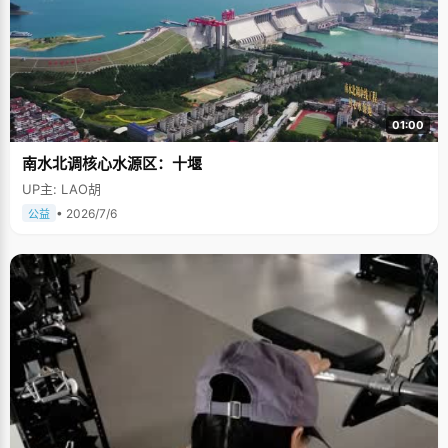
01:00
南水北调核心水源区：十堰
UP主: LAO胡
• 2026/7/6
公益