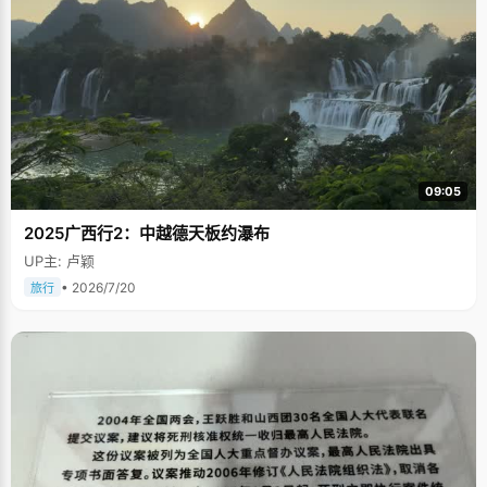
09:05
2025广西行2：中越德天板约瀑布
UP主: 卢颖
• 2026/7/20
旅行