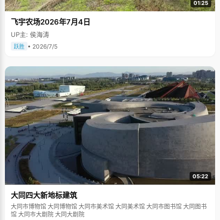
01:25
飞宇农场2026年7月4日
UP主: 侯海涛
• 2026/7/5
跃胜
05:22
大同四大新地标建筑
大同市博物馆 大同博物馆 大同市美术馆 大同美术馆 大同市图书馆 大同图书
馆 大同市大剧院 大同大剧院