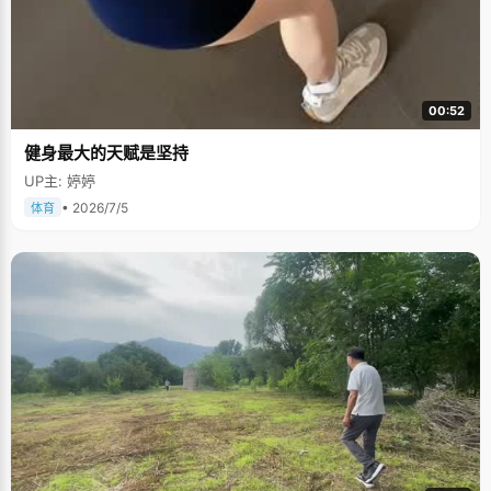
00:52
健身最大的天赋是坚持
UP主: 婷婷
• 2026/7/5
体育