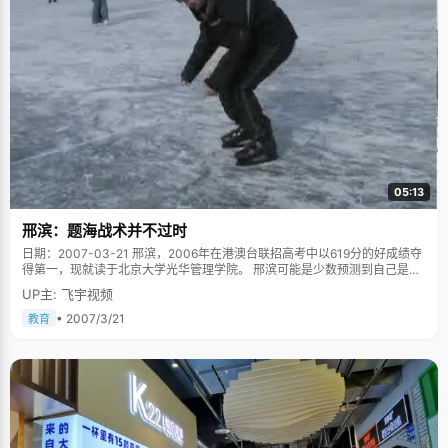
05:13
邢滨：题海战术并不过时
日期：2007-03-21 邢滨，2006年在港澳台联招高考中以619分的好成绩夺
得第一，现就读于北京大学光华管理学院。 邢滨可能是少数预测到自己是第
一的状元之一，他说，在考完试之后，自己又做了前几年的真题，分数与当
UP主: 飞宇视频
年的第一名差不多，甚至更高，第一的念头闪过脑海，但是真正得知自己是
第一的时候，邢滨内心还是忍不住惊喜了一下。 高中是一个人斗争 港澳台联
• 2007/3/21
教育
招考是香港、澳门、台湾三地联合举行的类似内地高考的一种考试，在内地
统一高考后十天进行，所考试题与内地高考试题也不样，&quot;总的来说，
那边的考题，比内地的复杂得多，比如语文，题目比较怪，注重知识的积
累，一些内地不会考的知识点也会考，所以我复习的范围要广很多，还有数
学，一些在大学才会教的知识都会涉及，尤其是英语，因为香港那边都是英
语教学，所以比内地难很多。&quot;学着内地学校的教材，却要参加这样的
考试，这就意味着邢滨要花比别人更多的时间来学习更多的内容。 &quot;没
办法，除了高中的正常学习，我只能根据考试大纲，请老师单独教我这些内