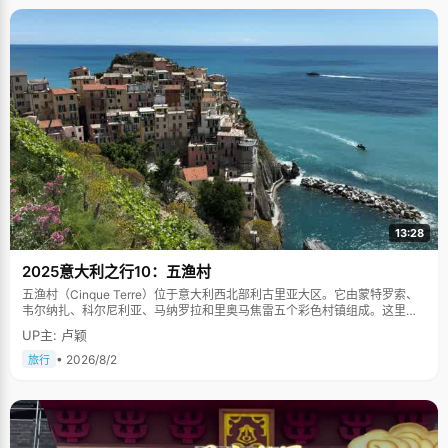
13:28
2025意大利之行10：五渔村
五渔村（Cinque Terre）位于意大利西北部利古里亚大区。它由蒙特罗索、
韦尔纳扎、科尔尼利亚、马纳罗拉和里奥马焦雷五个彩色村镇组成。这里依
山傍海，房屋色彩斑斓，1997年被列为世界文化遗产。
UP主: 卢颖
• 2026/8/2
旅行