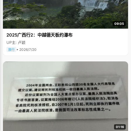
09:05
2025广西行2：中越德天板约瀑布
UP主: 卢颖
• 2026/7/20
旅行
01:16