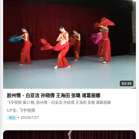
02:25
胶州情 - 白亚洁 孙晓倩 王海田 张璐 诸葛丽娜
飞宇视频 第27期, 胶州情 - 白亚洁 孙晓倩 王海田 张璐 诸葛丽娜
UP主: 飞宇视频
• 2009/7/27
舞蹈