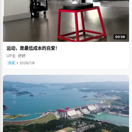
00:58
运动，是最低成本的自爱！
UP主: 婷婷
• 2026/7/8
体育