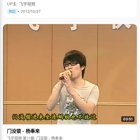
UP主: 飞宇视频
• 2012/10/27
舞蹈
03:51
门没锁 - 杨奉来
飞宇视频 第71期, 门没锁 - 杨奉来