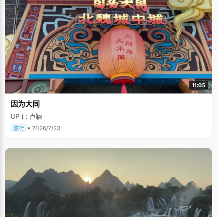
11:05
因为大同
UP主: 卢颖
• 2026/7/23
旅行