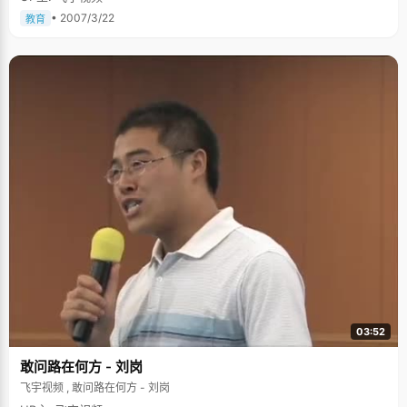
很小心的问话，怕碰到她的伤疤。不过在面对这个话题的时候，睿颖显得比
我们要自然得多，她轻抿了一下嘴唇，用平静得让人心安的口吻说，"那时候
• 2007/3/22
教育
我还很小，很懵懂，对于失去亲人的痛苦还不能完全感受，"好像看穿我们的
担心似的，她又给了我们一个安慰的笑容，"虽然爸爸不在了，不过我还有妈
妈和姐姐，她们的爱让我在以后的学习生活中健康的成长。" 懂事节俭的女孩
都说经历可以让人成长，尽管睿颖不承认，但她还是显得比一般孩子懂事早
得多。小的时候，睿颖很安静，每天做完作业就呆在屋子里看书，在一个小
女孩正该享受快乐童年的时候，睿颖已经很能理解妈妈的辛劳了，每次只要
听到厨房里妈妈忙碌的声响，她就会主动的跑过去要求帮忙，跟妈妈抢着摘
菜，扫地。别的孩子小时候都会有很多玩具，睿颖却从来没有向妈妈要过玩
具，"从小到大，我唯一的玩具就是一个很小的不倒翁，还是姐姐剩下来
的，"睿颖呵呵笑起来，自嘲的说，"现在我过生日，同学们问我要什么礼
物，我就会说想要毛绒玩具，同学们都会小小的&lsquo;鄙视&rsquo;我一
下。"睿颖很注意生活节俭，从不乱花钱，在她记忆里最奢侈的东西，还是里
因为要参加北大模拟联合国大会买了一套正装。 在学习上，睿颖一直都不让
妈妈操心，每次考试都捧回一个很好的成绩让妈妈开心，"妈妈总是给我信
心，经常鼓励我，考试取得好成绩，就会给我做一顿好吃的，让我感觉到每
次的努力都得到了收获，以后学习就会更用功。" 姐姐教会我更坚强 睿颖有
个比自己大11岁的姐姐，当爸爸去世的时候，姐姐刚好要上高考，为了减轻
家里的负担，姐姐放弃了一直喜爱的北大，选择了读军校。在睿颖看来，姐
姐很聪明，完全有能力考上北大的。姐姐的行为教会了睿颖去体谅别人，不
管遇到什么事情，都要坚强的面对。从初二开始，睿颖就将北大定为自己的
奋斗目标，一是因为喜欢文科，更多原因是想实现姐姐当年未能实现的梦
03:52
想。姐姐对睿颖的学习要求很严格，"她的性格比我还激烈，每次我状态不好
的时候，她都会很直接的告诉我哪里不好，甚至对我的目标产生了怀疑，每
敢问路在何方 - 刘岗
次，我都会肯定的告诉她，我一定能做到的。姐姐就是以这种方式鼓励我继
续努力，"说到姐姐，睿颖眼神特别的闪亮。 心如止水的女孩 在同学和老师
飞宇视频 , 敢问路在何方 - 刘岗
眼里，武睿颖是个沉稳，勤奋的女孩，能考上状元，除了长期以来的勤奋努