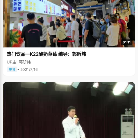
容&quot;，邢滨说，&quot;尤其是英语，我用了一年多的时间来进行强化训
练，才把英语成绩赶上来的。&quot;没有人可以讨论，只能自己一个人学
习，练习，邢滨说高中是一个人的战斗。 &quot;题海战术&quot;并不过时 虽
然很多人都反对题海战术，但是邢滨说这并不是个过时的字眼，&quot;在高
中的时候，题海战术很好用，高考的题目都是由很多题换化过来的，特别是
一些数学题，平时看得多做得多了，高考就不会慌张了。&quot;当然这里的
题海战术也是有讲究的，每次做完题之后，都要归纳总结一下，这种题目的
特点，解题思路等等，还要将易错的题收集起来，经常拿出来看看，避免发
01:11
生同样的错误。 一个人生活，靠自觉督促自己 邢滨从小跟着做生意的父母到
处走，走到哪里，学到哪里，12岁的时候，他跟着父母来到珠海，开始一个
热门饮品—K22酸奶草莓 编导：郭昕炜
人的生活。父母都在香港，只有邢滨一个人在珠海住，自己洗衣服，自己做
饭，虽然只会煮方面便和速冻饺子，但邢滨已经有了很强的自理能力。
UP主: 郭昕炜
&quot;没有人监督，学习只能靠自觉，&quot;邢滨说虽然爸爸妈妈不能在身
边言传身教，但是他们经常打电话来关心自己的生活和学习情况，&quot;每
• 2021/7/16
美食
次想贪玩的时候，就想到父母的辛苦，就告诫自己，一定要好好学习，不能
辜负了他们。&quot; 希望有个稳定的生活 因为从小就跟着父母过颠沛流离的
生活，邢滨内心非常渴望安定，说到未来的理想的时候，邢滨害羞的笑了，
他说自己曾经想过学法律，当一名公务员，过稳定闲适的生活，不过现在来
到北大，进了光华，以后可能会从事与经济相关的职业。