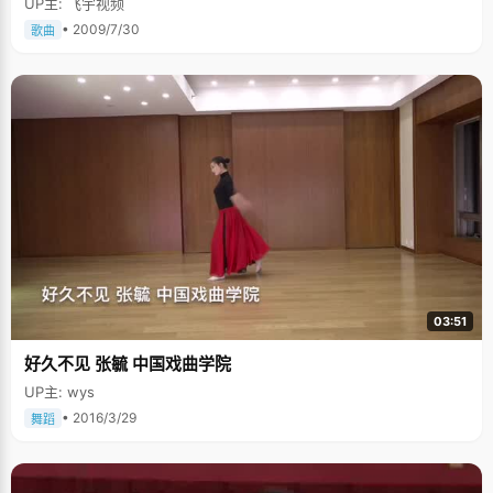
UP主: 飞宇视频
力外，良好平和的心态成了最关键的因素，"我不是很有天分，但是同学们都
说我心如止水。"记得高二的时候，武睿颖参加过一次高考，老师和家长们都
• 2009/7/30
歌曲
认为如果以她当时636分的成绩，上人大是绝对没有问题的，纷纷劝她当年
就赶紧上大学吧，但是北大一直都是睿颖的目标，她不甘心就这样的走掉，
在经过深思熟虑之后，第二天，武睿颖又一脸平静的走进了教室继续学习，
准备即将到来的期末考试。直到现在，同学们都还特别佩服她当时的心态，
简直到了心如止水的程度。"不管遇到好的还是坏的事情，都要把心态放平
稳，才会有一个好的未来，不管是上大学，还是生活的各方各面。" 遇到心情
不好的时候，睿颖喜欢写日记，将当时难过的心情记录下来，把日记本当成
一个倾诉的对象，然后将烦恼存进柜子里，"写完以后，心情就会好多了，又
能开开心心的生活了。" 感谢身边的每一个人 高中阶段，睿颖跟老师同学的
关系都特别好，班主任老师经常亲切的称呼她为小武，平时课间，睿颖会主
动跟同学交流学习经验，跟好朋友说说心事。因为曾经的失去，睿颖更懂得
了珍惜身边的每一个人，"非常感谢曾经关心和帮助过我的每一位老师和同
学，他们伴随着我共同度过这些困难。" 睿颖的大学生活充实而且快乐，闲暇
的时候，她会去做一些兼职，既能锻炼自己的工作能力，又能减轻家庭负
担。她还参加了北大爱心社，暑期的时候会去一些边远 贫穷的地方帮助当地
的儿童。临走的时候，睿颖给我们每个人都发了一张自己爱心社的小名片，
希望我们都能参与献爱心活动，在武睿颖的身上，我们看不到一丝因为生活
03:51
和经历而留下的不快乐，祝福这个坚强的女孩能一路走好。
好久不见 张毓 中国戏曲学院
UP主: wys
• 2016/3/29
舞蹈