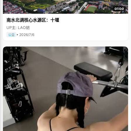
01:00
南水北调核心水源区：十堰
UP主: LAO胡
• 2026/7/6
公益