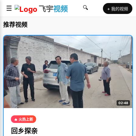
☰
飞宇
视频
🔍
+ 我的视频
推荐视频
02:48
🔥 火热上新
回乡探亲