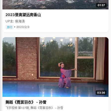
01:37
2023登高望远爬香山
UP主: 侯海涛
• 2023/2/3
旅行
03:36
舞蹈《霓裳羽衣》 - 孙雪
飞宇视频 第127期, 舞蹈《霓裳羽衣》 - 孙雪