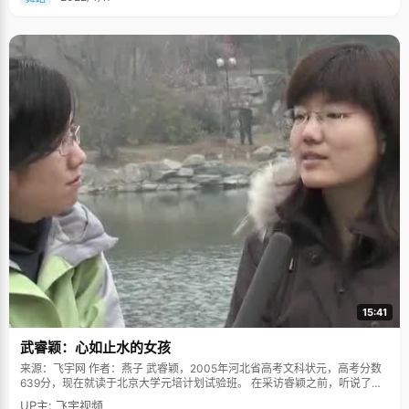
15:41
武睿颖：心如止水的女孩
来源：飞宇网 作者：燕子 武睿颖，2005年河北省高考文科状元，高考分数
639分，现在就读于北京大学元培计划试验班。 在采访睿颖之前，听说了她
出身于一个单亲家庭，七岁的时候爸爸因为车祸去世了，所以一路上我们都
UP主: 飞宇视频