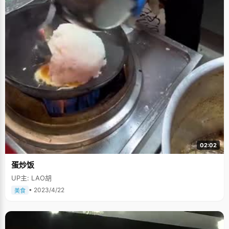
02:02
蛋炒饭
UP主: LAO胡
• 2023/4/22
美食