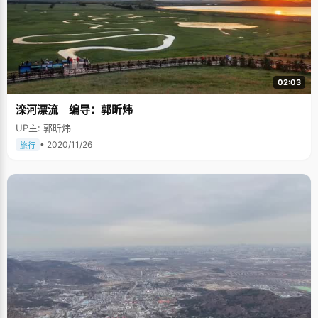
02:03
滦河漂流 编导：郭昕炜
UP主: 郭昕炜
• 2020/11/26
旅行