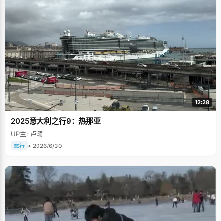
12:28
2025意大利之行9：热那亚
UP主: 卢颖
• 2026/6/30
旅行