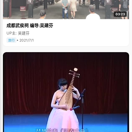
03:23
成都武侯祠 编导:吴建芬
UP主: 吴建芬
• 2021/7/1
旅行