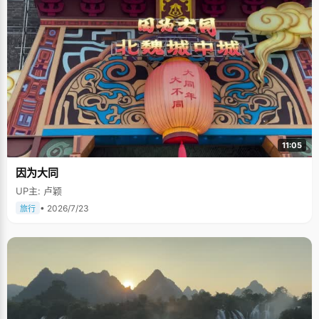
11:05
因为大同
UP主: 卢颖
• 2026/7/23
旅行