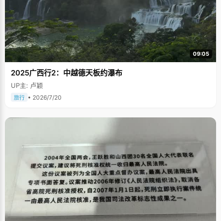
09:05
2025广西行2：中越德天板约瀑布
UP主: 卢颖
• 2026/7/20
旅行