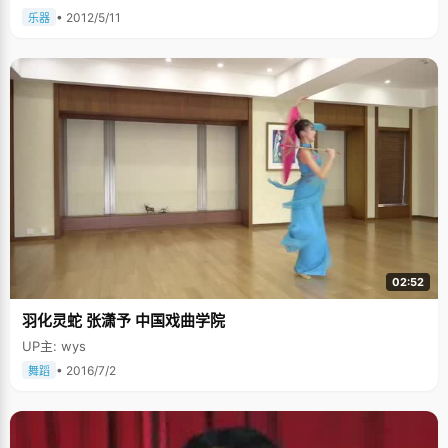
• 2012/5/11
乐器
02:52
羽化灵蛇 张潇予 中国戏曲学院
UP主: wys
• 2016/7/2
舞蹈