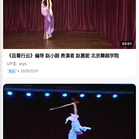
05:01
《且看行云》编导 赵小刚 表演者 赵惠妮 北京舞蹈学院
UP主: wys
• 2020/12/1
舞蹈