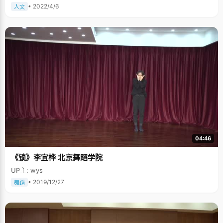
• 2022/4/6
人文
04:46
《锁》李宜桦 北京舞蹈学院
UP主: wys
• 2019/12/27
舞蹈