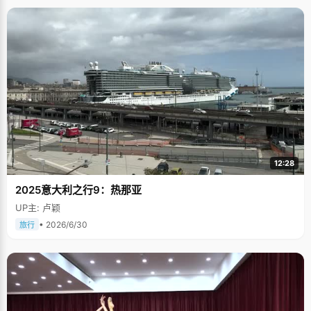
12:28
2025意大利之行9：热那亚
UP主: 卢颖
• 2026/6/30
旅行