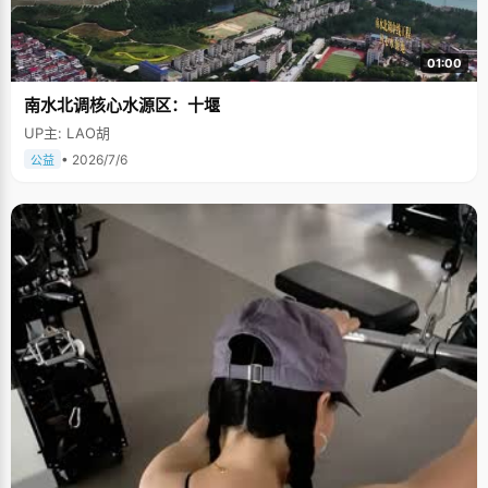
01:00
南水北调核心水源区：十堰
UP主: LAO胡
• 2026/7/6
公益