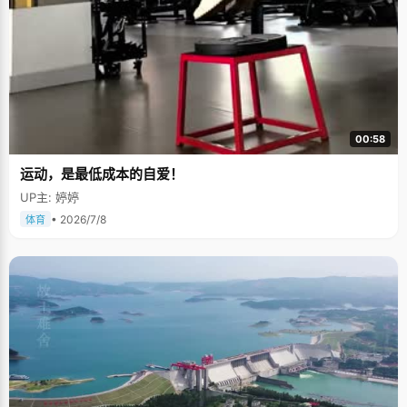
00:58
运动，是最低成本的自爱！
UP主: 婷婷
• 2026/7/8
体育