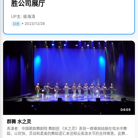
胜公司展厅
UP主: 侯海涛
• 2023/12/28
跃胜
04:05
群舞 水之灵
表演者：中国歌剧舞剧院 舞剧团 《水之灵》表现一群傣族姑娘在戏水中舞
蹈，以欢快、灵动和柔美的舞蹈语汇来诠释云南泼水节的吉祥寓意。此舞蹈