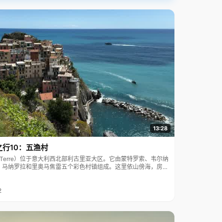
13:28
之行10：五渔村
ue Terre）位于意大利西北部利古里亚大区。它由蒙特罗索、韦尔纳
、马纳罗拉和里奥马焦雷五个彩色村镇组成。这里依山傍海，房屋
7年被列为世界文化遗产。
2