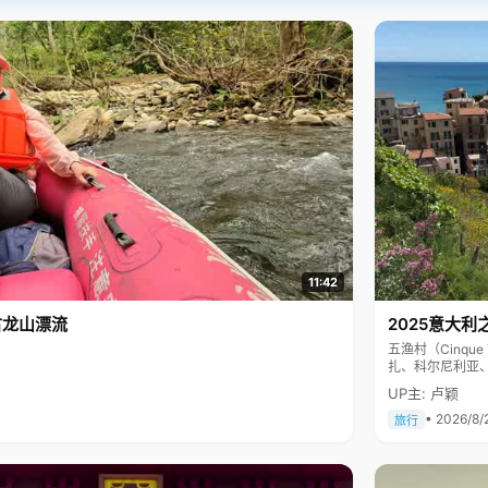
11:42
古龙山漂流
2025意大利
五渔村（Cinq
扎、科尔尼利亚
色彩斑斓，199
UP主: 卢颖
• 2026/8/
旅行