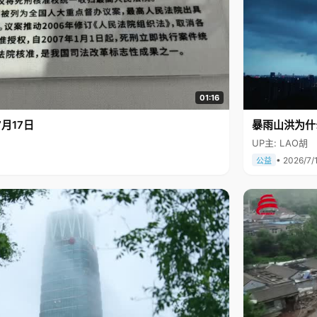
01:16
月17日
暴雨山洪为什
UP主: LAO胡
• 2026/7/
公益