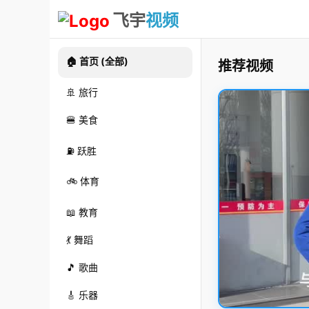
飞宇
视频
🏠 首页 (全部)
推荐视频
🚢 旅行
🍔 美食
⛽ 跃胜
🚲 体育
📖 教育
💃 舞蹈
🎵 歌曲
🎸 乐器