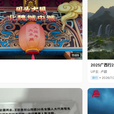
11:05
2025广西
UP主: 卢颖
• 2026/7/
旅行