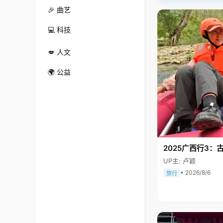
🎉 曲艺
💻 科技
💋 人文
🌍 公益
2025广西行3：
UP主: 卢颖
• 2026/8/6
旅行