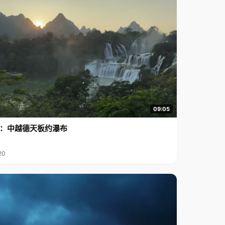
09:05
行2：中越德天板约瀑布
20