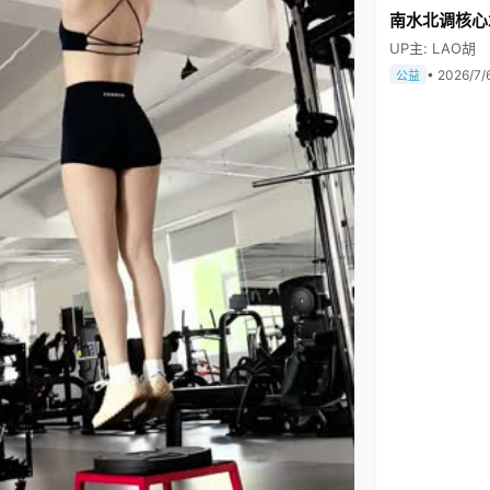
南水北调核心
UP主: LAO胡
• 2026/7/
公益