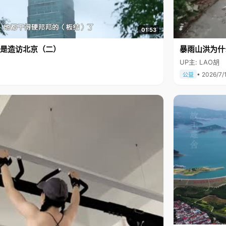
01:53
是造访北京（二）
暴雨山洪为什
UP主: LAO胡
• 2026/7/
公益