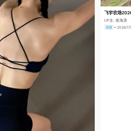
飞宇农场202
UP主: 侯海涛
• 2026/7/
跃胜