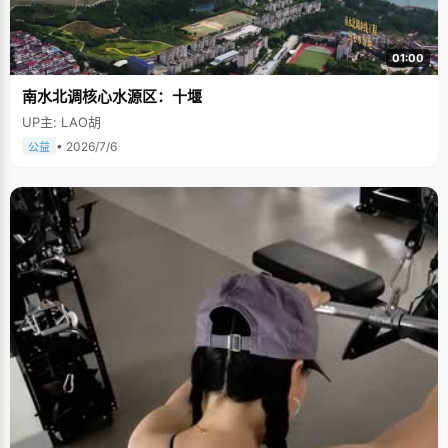
01:00
南水北调核心水源区：十堰
UP主: LAO胡
• 2026/7/6
公益