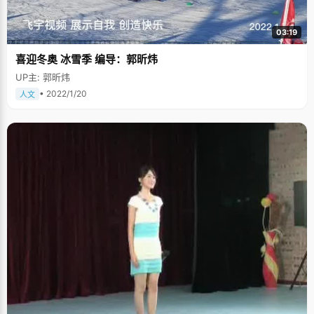
03:19
喜迎冬奥 冰雪季 编导：郭昕炜
UP主: 郭昕炜
• 2022/1/20
人文