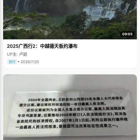
09:05
2025广西行2：中越德天板约瀑布
UP主: 卢颖
• 2026/7/20
旅行