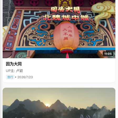
11:05
因为大同
UP主: 卢颖
• 2026/7/23
旅行