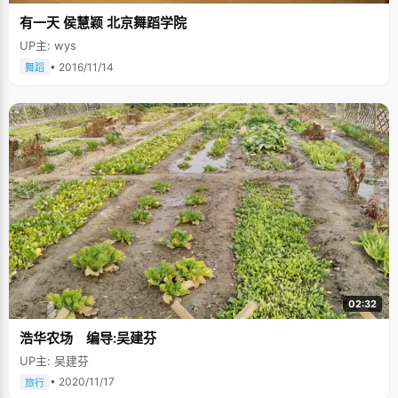
有一天 侯慧颖 北京舞蹈学院
UP主: wys
• 2016/11/14
舞蹈
02:32
浩华农场 编导:吴建芬
UP主: 吴建芬
• 2020/11/17
旅行