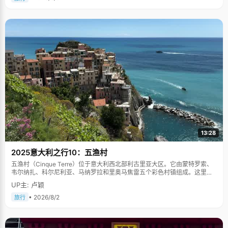
13:28
2025意大利之行10：五渔村
五渔村（Cinque Terre）位于意大利西北部利古里亚大区。它由蒙特罗索、
韦尔纳扎、科尔尼利亚、马纳罗拉和里奥马焦雷五个彩色村镇组成。这里依
山傍海，房屋色彩斑斓，1997年被列为世界文化遗产。
UP主: 卢颖
• 2026/8/2
旅行