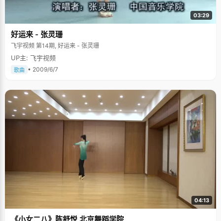
03:29
好运来 - 张灵珊
飞宇视频 第14期, 好运来 - 张灵珊
UP主: 飞宇视频
• 2009/6/7
歌曲
04:13
《小女二八》陈舒悦 北京舞蹈学院