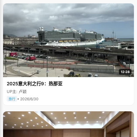
12:28
2025意大利之行9：热那亚
UP主: 卢颖
• 2026/6/30
旅行