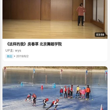
03:59
《这样的我》房春草 北京舞蹈学院
UP主: wys
• 2019/6/2
舞蹈