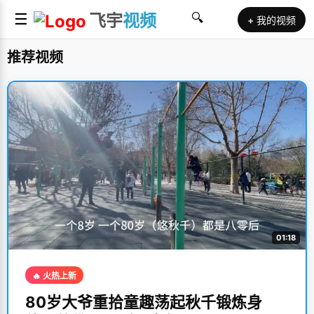
☰
飞宇
视频
🔍
+ 我的视频
推荐视频
01:18
🔥 火热上新
80岁大爷重拾童趣荡起秋千锻炼身