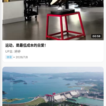
00:58
运动，是最低成本的自爱！
UP主: 婷婷
• 2026/7/8
体育