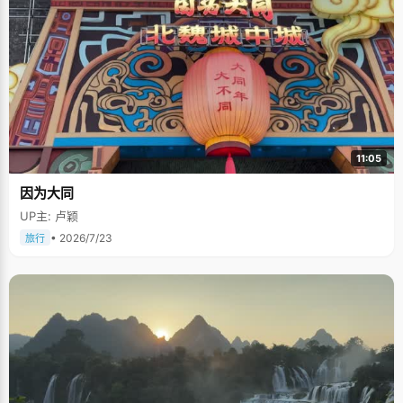
11:05
因为大同
UP主: 卢颖
• 2026/7/23
旅行