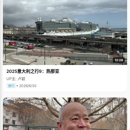
12:28
2025意大利之行9：热那亚
UP主: 卢颖
• 2026/6/30
旅行