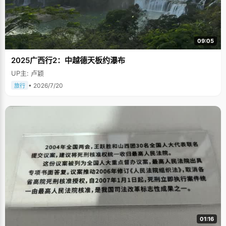
09:05
2025广西行2：中越德天板约瀑布
UP主: 卢颖
• 2026/7/20
旅行
01:16