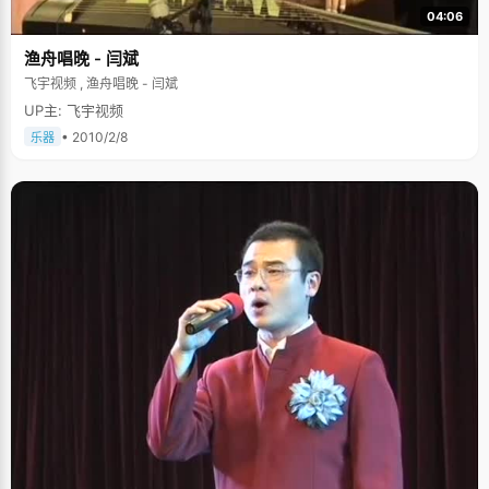
真的犯了很多错误"。后来，陈璐就将这张纸条很用心的塑封起来放在书桌
04:06
前，不时劝诫自己，鼓励自己。 学习主动，有两套笔记 陈璐调皮的说，"套
用《明朝那些事儿》中的一个套式，比我努力的人没我聪明，比我聪明的人
渔舟唱晚 - 闫斌
没我努力"，好的学习和做事的习惯，让陈璐学习起来更加的轻松和条理清
晰，因此她比一般的同学在学习上花费的时间更少，更有效率。"说学习不努
飞宇视频 , 渔舟唱晚 - 闫斌
力那是骗人的"，陈璐强调说，如果老师讲的内容她都学会了，就会按照自己
UP主: 飞宇视频
的规划做一些加餐，或者提前学习以后的课程。高二结束的时候，陈璐已经
基本将高三课程的知识全部掌握了，"我做题速度比较快，已有的题做完了，
• 2010/2/8
乐器
会找一些更加深入更有难度的题来做。" 陈璐记笔记也很有特点，同样的课
程，她会记两套笔记，一套是上课时候跟着老师记录的知识内容，学习进度
和思路，另外一套是课后做题和复习时候经过自己的思考总结出来的笔记，
是对所学内容的归纳整理，更加深刻和明晰。陈璐的笔记在班上非常出名，
经常被同学们奉为复习宝典，经常被借阅传抄，尤其是地理笔记，几乎成了
全班人有一份的范本。可见，陈璐在学习上的用心。 爱好文艺，渴望当个主
持人 陈璐的心里一直有一个小愿望，那就是有一天能当个主持人，"我小时候
看电视，觉得那些主持人太厉害了，能说会道，后来就开始喜欢上广播电视
专业，觉得可以带给大家很多知识和乐趣"。 以前一直在军事化管理的学校上
学，陈璐活跃的文艺细胞没有自由的发挥空间，但性格开朗活泼的陈璐一直
积极的向这方面发展，在学校的开学典礼、高考百日誓师这样的仪式上小露
了一手。如今到了北大，一直蠢蠢欲动的陈璐终于有了表演的舞台，"我报名
参加了学校的广播站，其实我原来想报名主持人的，但是因为海拔的原因，
他们劝我还是转战幕后吧，所以我就去了广播站"，陈璐自嘲的皱了皱眉，随
后又哈哈的笑了起来，天真调皮尽显脸上。 与陈璐的采访在欢声笑语中结
束，她身上特有的无畏和爽朗感染着我们，正值深秋，她的笑容灿烂得犹如
初夏的阳光，灿烂温暖，非常舒服。