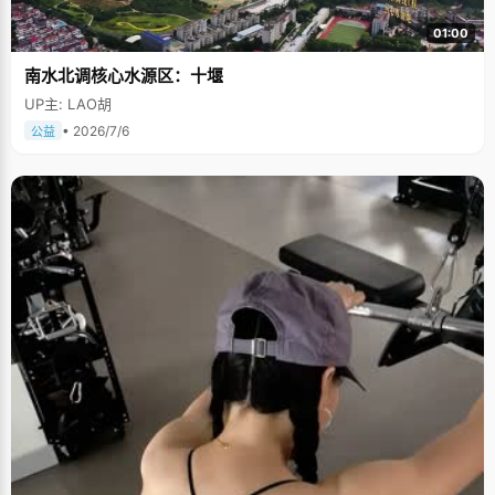
01:00
南水北调核心水源区：十堰
UP主: LAO胡
• 2026/7/6
公益