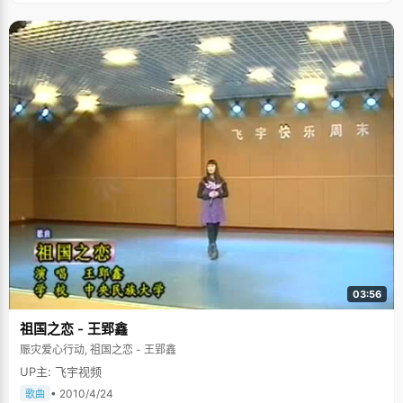
的品质即君子之德，也就是人内在本善的外现，由此可见父母对她的期望。
高珏说她最欣赏的人是有独立精神的人，如陈寅恪，曾子墨。谈到未来希望
自己能成为什么样的人，"没有明确的规划啦，但会是&rsquo;女强人
&rsquo;"，采访的最后，高珏笑着说。
03:56
祖国之恋 - 王郢鑫
赈灾爱心行动, 祖国之恋 - 王郢鑫
UP主: 飞宇视频
• 2010/4/24
歌曲