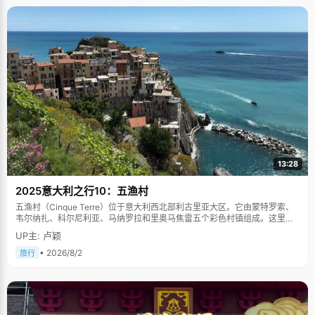
13:28
2025意大利之行10：五渔村
五渔村（Cinque Terre）位于意大利西北部利古里亚大区。它由蒙特罗索、
韦尔纳扎、科尔尼利亚、马纳罗拉和里奥马焦雷五个彩色村镇组成。这里依
山傍海，房屋色彩斑斓，1997年被列为世界文化遗产。
UP主: 卢颖
• 2026/8/2
旅行