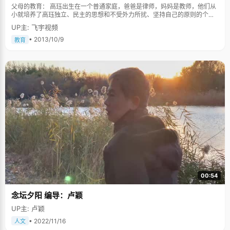
父母的教育： 高珏出生在一个普通家庭，爸爸是律师，妈妈是教师，他们从
小就培养了高珏独立、民主的思想和不受外力所扰、坚持自己的原则的个
性。提起爸爸，高珏最欣赏的是他为失足的未成年人和农民工等弱势群体辩
UP主: 飞宇视频
护，高珏因为自己有这样一位善良、有正义感的爸爸感到自豪，爸爸也影响
了高珏，让她有了正直高尚的人格。都说严父慈母，可在高珏的家里却是妈
• 2013/10/9
教育
妈对她管教严格，高珏的妈妈是语文老师，从小给高珏的教育都是严格的，
从小学一年级开始就让她写日记，不满意的话还得改正继续写，虽然从小母
亲的教育很严格，但是高珏说正是这样的严格的教育让她端正了学习态度，
有了一个好的学习习惯。 做个感恩的人： 高珏还是个懂得感恩的孩子。清华
自主招生抱憾而归后，她最大的遗憾不是没取得加分，而是觉得愧对班主任
钱老师。因为给到学校的清华自主招生名额很少，原本都分配给了理科班，
高珏的班主任钱老师为此特别找校长给文科班要来一个名额，所以没有取得
加分，让高珏内心不安的不是成绩，而是觉得辜负了老师的期望。而这些，
是钱老师从别处无意间得知的，高珏从来没有和老师提起过。只是在南京考
试后，她特意去夫子庙给钱老师的儿子买了个小挂坠儿，希望他日后能学业
有成。将感恩埋在心里，默默的做的这一切，让钱老师尤为感慨。 喜欢提
问，问得多了收获就多 "我觉得我学习中最好的方法就是多问老师，不仅问自
己的老师也会问别的班老师。"谈起考高分的秘诀，高珏说，她有时为了一篇
作文会问很多位老师，"每位老师都有不同的见解，我问得多了，得到的建议
也就多了，对学习很有帮助。"另外，高珏说，平时不能为了提高成绩，看书
只看作文书，"要多看一些，杂七杂八什么书都可以看，虽然不会立竿见影，
00:54
但可以积累知识。"晚上回家，或者周末，高珏最喜欢听音乐让自己放
松，"我会听各种好听的音乐，觉得很享受，心情也会变好。" 高三这一年，
念坛夕阳 编导：卢颖
高珏还喜欢上了美剧，"自从接触到美剧后，一下子喜欢上了，我喜欢从剧中
找精神动力。周末或者心情不好时，我都会看一看美剧。"说到看美剧，高珏
UP主: 卢颖
认为适当的美剧会在英语口语语法上带来帮助。 对未来的期待： "珏"字的含
义，《说文》中如此解释："两玉相合为一珏"，而提起自己的名字的来历，
• 2022/11/16
人文
高珏告诉记者：因为父母的名字中各有一"玉"字，因此给自己取名为"珏"。玉