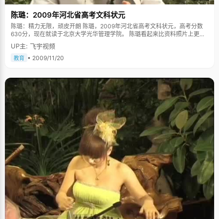
陈璐：2009年河北省高考文科状元
陈璐：精力无限，顽皮开朗 陈璐，2009年河北省高考文科状元，高考分数
630分，现在就读于北京大学光华管理学院。 陈璐看起来比资料照片上更加
娇小，清秀的脸盘，利索的短发，一副细丝眼镜显出才女的气质，她很喜
UP主: 飞宇视频
欢"才女"这个词，我们边开着玩笑开始了采访，她不停的呵呵笑着，一笑就
露出了两颗可爱的小虎牙。陈璐待人热情、爽朗，有着非常可亲的个性，是
• 2009/11/20
教育
个很好交流的女孩。 培养好的做事和学习态度很重要 说起从小的成长，陈璐
不禁撅嘴道，"就是一个词，严格"。陈璐的爸爸妈妈对女儿倾注了很大的精
力，"望女成凤"的期望使得他们在对陈璐的各方面要求都不予宽容态度。"小
时候做什么事情都有很严格的规定，比如出去玩，看电视等等娱乐项目，都
有严格的时间限定，时间一到，就必须去学习，或者看书。"陈璐一边假惺惺
的抱怨自己缺少童年生活，一边又庆幸因此而获得了大量阅读的时间，从小
看了不少的文学名著。 "小时候妈妈对于我做事情的态度和时间要求很严
格"，陈璐回忆"我记得小时候拿一道题去问妈妈，她给我讲了一遍，然后问
我&lsquo;你懂了吗&rsquo;?其实当时我还不太懂，但是害怕妈妈太严厉了，
就违心的点头说&lsquo;懂了&rsquo;。"大概是妈妈看出了陈璐的犹豫，于是
就让陈璐将那道题的解法讲一遍，陈璐支支吾吾的半天答不上来，心里越来
越打鼓。"妈妈严厉的批评说，"不懂就要问，不要不懂装懂"。这件事情对陈
璐的成长影响特别大，"以后我再有什么问题，都会很积极的去问，不会的立
马就去弄清楚，绝对不拖延了事"。陈璐每天都有一个计划本，把所有今天要
做的事情记下来，睡觉之前一项一项的核对划掉，"今日事今日毕，这样才能
睡得踏实。" 在陈璐的书桌上，有一个塑封的字条，上书八个刚劲俊秀的大
字"自信、冷静、分析、坚强"，每当遇到挫折的时候，陈璐就会将这四个字
拿出来勉励自己。"有一次因为考试没有考好，我一个人闷在房间里难过，还
发小孩子脾气，爸爸进来了，不说话，将写着这八个字的纸条放在我书桌上
就出去，"陈璐说，"我拿着纸条，冷静了下来，认真分析后恍然，原来自己