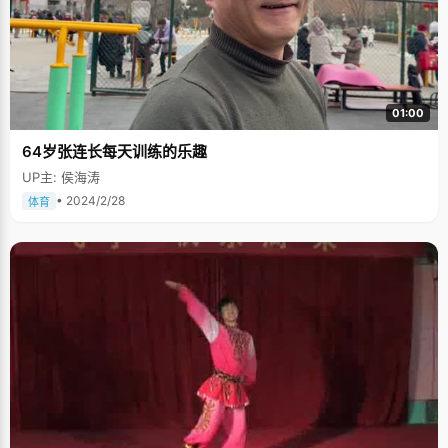
01:00
64岁张连长每天训练的乐趣
UP主: 侯海涛
• 2024/2/28
体育