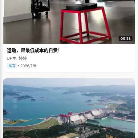
00:58
运动，是最低成本的自爱！
UP主: 婷婷
• 2026/7/8
体育