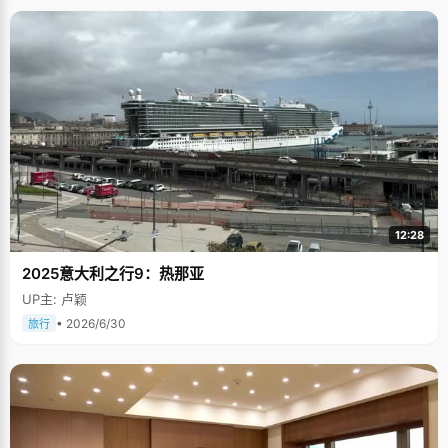
12:28
2025意大利之行9：热那亚
UP主: 卢颖
• 2026/6/30
旅行