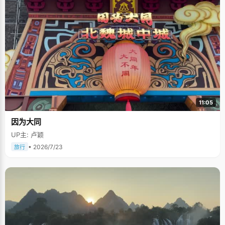
11:05
因为大同
UP主: 卢颖
• 2026/7/23
旅行