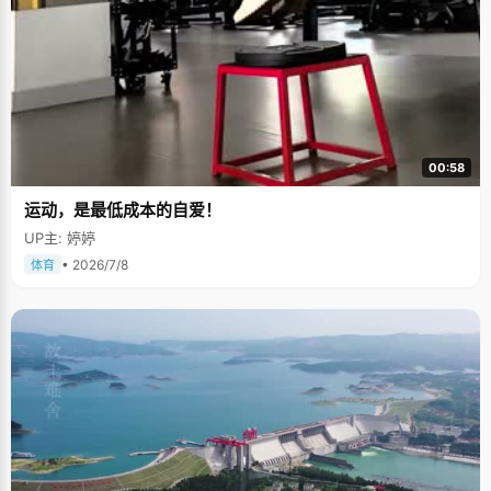
00:58
运动，是最低成本的自爱！
UP主: 婷婷
• 2026/7/8
体育