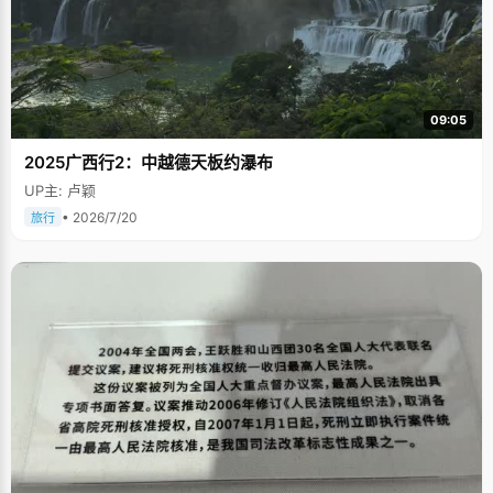
09:05
2025广西行2：中越德天板约瀑布
UP主: 卢颖
• 2026/7/20
旅行