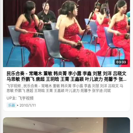
03:33
民乐合奏 - 常曦木 董敏 韩炎菁 李小露 李鑫 刘慧 刘洋 吕晓文
马思敏 乔鹏飞 唐超 王玥晗 王菁 王鑫颖 叶儿波力 苑馨予 张
宇迪
飞宇视频 , 民乐合奏 - 常曦木 董敏 韩炎菁 李小露 李鑫 刘慧 刘洋 吕晓文 马
思敏 乔鹏飞 唐超 王玥晗 王菁 王鑫颖 叶儿波力 苑馨予 张宇迪 闫斌
UP主: 飞宇视频
• 2010/1/11
乐器