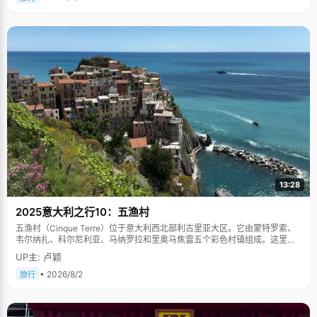
13:28
2025意大利之行10：五渔村
五渔村（Cinque Terre）位于意大利西北部利古里亚大区。它由蒙特罗索、
韦尔纳扎、科尔尼利亚、马纳罗拉和里奥马焦雷五个彩色村镇组成。这里依
山傍海，房屋色彩斑斓，1997年被列为世界文化遗产。
UP主: 卢颖
• 2026/8/2
旅行