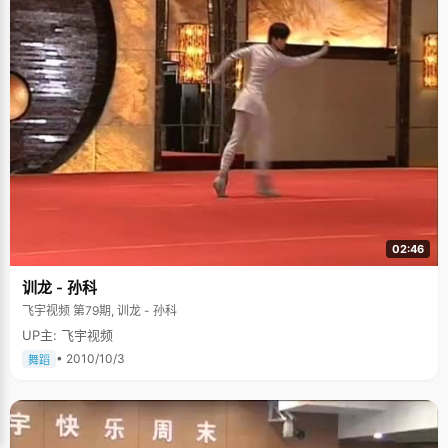
美好回忆，在一片黑暗中，几个充满幻想的女孩子高谈阔论，谈隐私，谈未
来，谈理想。记得培根说过："世界不缺少美，只是缺少发现美的眼睛"。在
紧张忙碌的高中生活中还能发现这么多美好瞬间，可见韩欢的心里一直都是
乐观阳光的，希望也在无形的孕育成长中。 韩欢说："高中时候我最喜欢的事
情就是睡觉，一有时间就睡觉。人总得找时间睡觉吧，如果熬夜看书的话，
我上课肯定会睡觉，与其上课睡，不如晚上好好睡。"韩欢的"睡眠史"是长
远，有历史，有辉煌的，因睡觉引起的小尴尬也是常常有的：一次上物理
课，韩欢忍不住打瞌睡，趴在课桌上睡着了。老师走过来用手拍了她两次都
没有反映，直到同桌使大劲才把她摇醒。还有一次，她拜托早起的同学喊自
己起床，可第二天睁开眼睛却发现宿舍已经空荡荡的，大家早走了。她郁闷
的要去质问同学，负责喊醒韩欢的同学无奈的回答："我们都叫你了，可是你
只是哼哼了几声，又接着睡觉了&hellip;&hellip;"据不完全统计，韩欢同学还
有很多这样的小故事呢。 中国有句古话："只要功夫深，铁棒磨成针"，还有
句话："有志者，事竟成"。凭着坚实的基础和有效的学习，韩欢在第二次走
入高考考场的时候，用一次词来形容，"信心百倍"。虽然不能说状元志在必
得，但是凭着前几名的成绩，要考北大是希望在握的。 如今走在北大校园
02:46
里，韩欢又多了一份自信，"人生只不过是不断的经历，""很多东西你没有做
过，不是因为你不会，而是因为你没有机会"。如果没有复读这个艰难的决定
训龙 - 孙科
和那段艰苦的日子，韩欢不会有如今这么乐观的心态和灿烂的笑容。临别的
飞宇视频 第79期, 训龙 - 孙科
时候，韩欢告诉我，她报名参加了北大的"山鹰"社团，每周接受两次高难度
训练，"明年是山鹰十周年回归，要去登朱玉峰，我希望能有机会去"。她的
UP主: 飞宇视频
这个决定让我吃惊不小，眼睛纤小看似柔弱的韩欢居然会挑战这个高难度的
• 2010/10/3
项目，她还是那句话："人生只有这么一次机会，如果不去做，以后可能会后
舞蹈
悔的"，一如她决定复读考北大的那份执着。