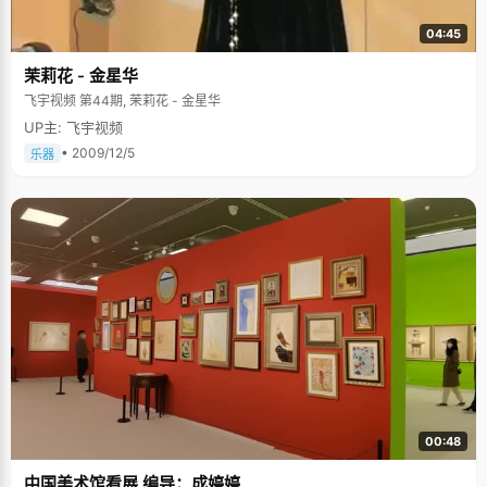
04:45
茉莉花 - 金星华
飞宇视频 第44期, 茉莉花 - 金星华
UP主: 飞宇视频
• 2009/12/5
乐器
00:48
中国美术馆看展 编导：成婷婷