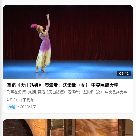
的想法悄悄的告诉了父母，也只能是悄悄地。 第一次高考，果不其然的落榜
了。韩欢拿过成绩单，悄然泪下，然后依然转身回家简单的收拾了行李，走
进了衡水一中复读班。尽管她当年的分数上也可以上一个不错的一本了，身
边的很多人也不同意她复读，但她很执着坚持："我就差那么一点点了，复读
一年，说不定能考上北大。走了其他学校，我可能一辈子也上不了北大
了。"韩欢的父亲也很理解女儿的决定，不想女儿不是心甘情愿的选择，走了
一般的学校，几十年以后后悔，那种遗憾是永远都无法弥补的。 韩欢从小成
绩就很好，除了天生的文静性格以外，来自家庭和学习上的挫折也给了她很
多的磨练。韩欢小的时候，韩爸爸因为一些投资失策，导致家里的生活一度
变得很艰难，虽然爸爸妈妈尽量不让孩子知道这些事情，但懂事的韩欢已经
从一些生活细节看出来了家庭的困难。好强的她突然感觉自己身上有一种责
任感，"那时候就想着要把事情做好，学习要努力，要考第一，每次爸爸妈妈
看到我的成绩特别开心，我就觉得自己很能干"。 高考失败后，带着北大的念
想，韩欢走进了有着"河北省魔鬼学校"之称的衡水一中。在这里，管理是很
严格的，韩欢两三个月才能回家一次。虽然在学习上，爸爸妈妈从来没有给
03:42
过韩欢任何压力，每次电话里都是那句话："健康第一，你先要吃好饭，睡好
觉，然后才能好好学习"，可韩欢丝毫不敢放松对自己的要求，"妈妈当年高
舞蹈《天山姑娘》 表演者：法米娜（女） 中央民族大学
中毕业，因为条件不允许没能上大学，但是她一直都特别想上大学，做梦也
梦到上大学，所以我很努力想上大学也有帮妈妈圆梦的成分。" 这里每周都有
飞宇视频 第136期, 舞蹈《天山姑娘》 表演者：法米娜（女） 中央民族大学
周考，每个月都有月考，除了休息的时间以外，几乎没有时间干其他事情
UP主: 飞宇视频
了。高手林立，激烈的竞争和半军事化的管理，把韩欢心中那点坚强的意志
磨炼得更加坚如磐石。"我们学校校训是&lsquo;追求卓越&rsquo;，复读一年
• 2013/4/7
舞蹈
中我得到的不仅仅是知识，更多的是一些好的品质，锻炼了很强的心里承受
能力，等以后在社会上遇到什么挫折的时候就会更加坚强。" 学习生活是艰苦
的，但韩欢确是那种善于在艰苦中发现乐趣的人，她说起高中的美好回忆，
眼睛里全是笑容，"衡水一中的跑操是一绝，每个班级的队伍超级整齐，大家
贴得很紧，只要有一个人出错，就可能带起大片同学跌倒，晨跑的时候口号
也是超级响亮。"除了晨跑，每个周末宿舍女生的卧谈会也给韩欢留下了大堆