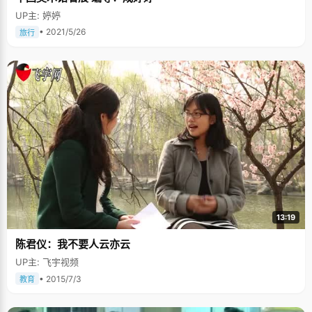
UP主: 婷婷
• 2021/5/26
旅行
13:19
陈君仪：我不要人云亦云
UP主: 飞宇视频
• 2015/7/3
教育