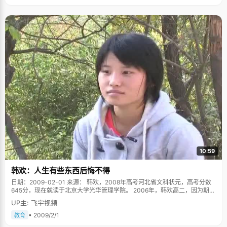
10:59
韩欢：人生有些东西后悔不得
日期：2009-02-01 来源： 韩欢，2008年高考河北省文科状元，高考分数
645分，现在就读于北京大学光华管理学院。 2006年，韩欢高二，因为期末
考了全年级第一名，班主任老师说："你有能力考北大的"。为了这句话，韩
UP主: 飞宇视频
欢开始觉得自己有希望考北大，那个已经模糊遥远的梦想似乎又近了很多。
要知道，在韩欢所在的小县城，"北大"是个很晦涩的词语，因为县里中学出
• 2009/2/1
教育
了北大生很难，一般人听说北大都是天方夜谭的感觉。所以韩欢只能把自己