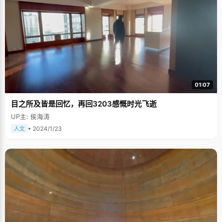
01:07
目之所及皆是回忆，再回3203感慨时光飞逝
UP主: 侯海涛
• 2024/1/23
人文