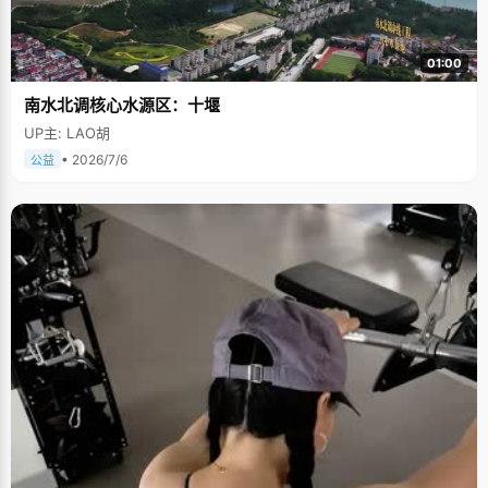
01:00
南水北调核心水源区：十堰
UP主: LAO胡
• 2026/7/6
公益