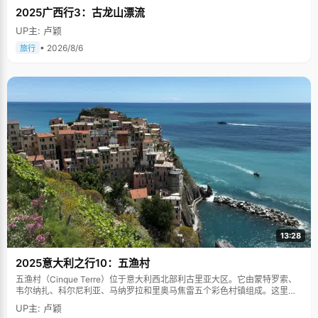
2025广西行3：古龙山漂流
UP主: 卢颖
• 2026/8/6
旅行
13:28
2025意大利之行10：五渔村
五渔村（Cinque Terre）位于意大利西北部利古里亚大区。它由蒙特罗索、
韦尔纳扎、科尔尼利亚、马纳罗拉和里奥马焦雷五个彩色村镇组成。这里依
山傍海，房屋色彩斑斓，1997年被列为世界文化遗产。
UP主: 卢颖