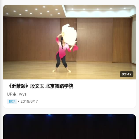
02:42
《沂蒙颂》段文玉 北京舞蹈学院
UP主: wys
• 2019/6/17
舞蹈