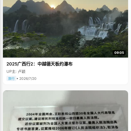
09:05
2025广西行2：中越德天板约瀑布
UP主: 卢颖
• 2026/7/20
旅行