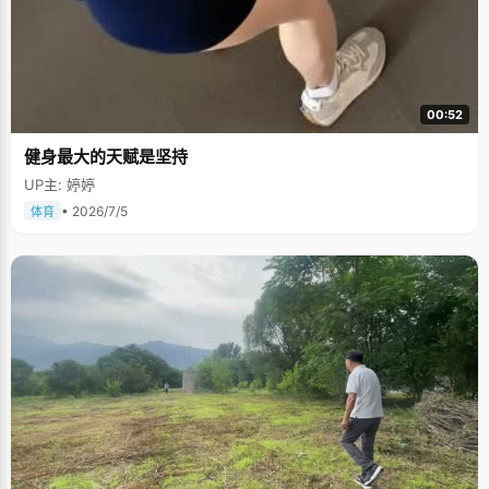
00:52
健身最大的天赋是坚持
UP主: 婷婷
• 2026/7/5
体育