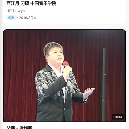
西江月 刁硕 中国音乐学院
UP主: wys
• 2016/3/24
乐器
04:41
父亲 - 张维麟