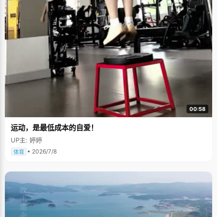
00:58
运动，是最低成本的自爱！
UP主: 婷婷
• 2026/7/8
体育