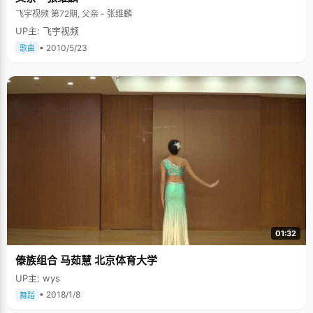
飞宇视频 第72期, 父亲 - 张维麟
UP主: 飞宇视频
• 2010/5/23
歌曲
01:32
傣族组合 马茹慧 北京体育大学
UP主: wys
• 2018/1/8
舞蹈