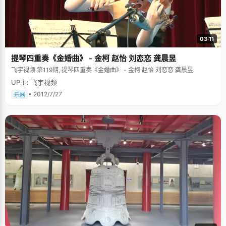
03:11
提琴四重奏《金婚曲》 - 金柯 赵怡 刘恋恋 龚晨昱
飞宇视频 第119期, 提琴四重奏《金婚曲》 - 金柯 赵怡 刘恋恋 龚晨昱
UP主: 飞宇视频
• 2012/7/27
乐器