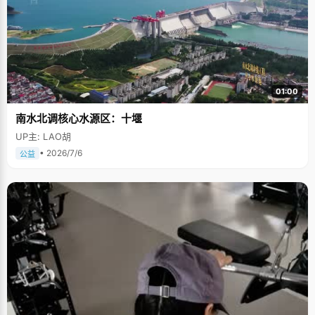
01:00
南水北调核心水源区：十堰
UP主: LAO胡
• 2026/7/6
公益