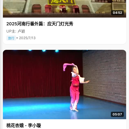
04:52
2025河南行番外篇：应天门灯光秀
UP主: 卢颖
• 2025/7/13
旅行
05:07
桃花杏娥 - 李小璇