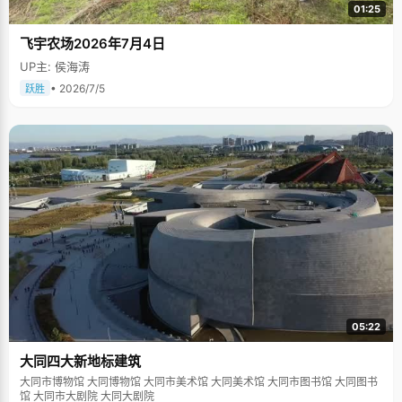
01:25
飞宇农场2026年7月4日
UP主: 侯海涛
• 2026/7/5
跃胜
05:22
大同四大新地标建筑
大同市博物馆 大同博物馆 大同市美术馆 大同美术馆 大同市图书馆 大同图书
馆 大同市大剧院 大同大剧院