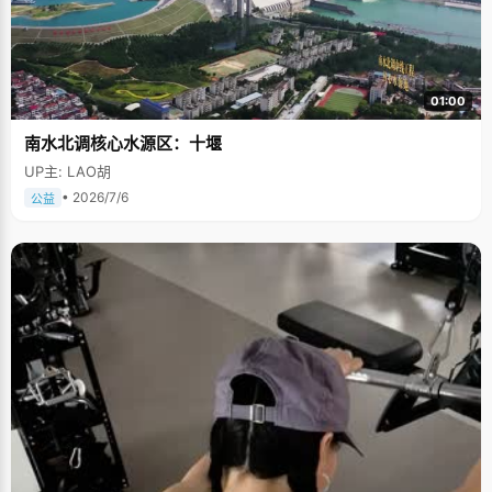
01:00
南水北调核心水源区：十堰
UP主: LAO胡
• 2026/7/6
公益