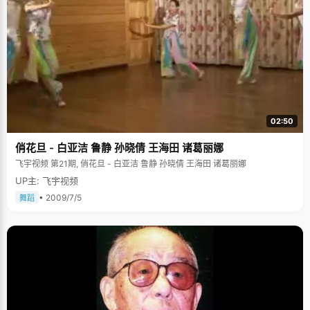
02:50
俏花旦 - 白亚洁 鲁静 孙晓倩 王海田 诸葛丽娜
飞宇视频 第21期, 俏花旦 - 白亚洁 鲁静 孙晓倩 王海田 诸葛丽娜
UP主: 飞宇视频
• 2009/7/5
舞蹈