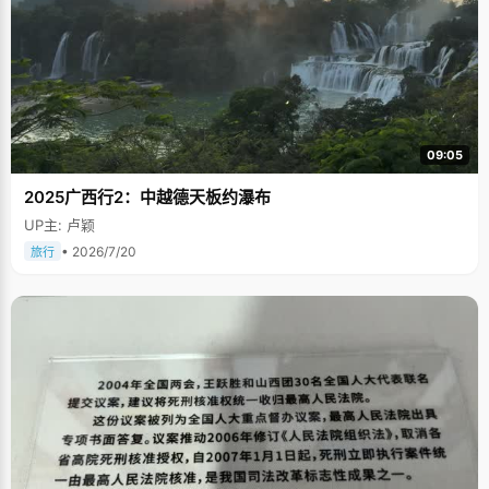
09:05
2025广西行2：中越德天板约瀑布
UP主: 卢颖
• 2026/7/20
旅行