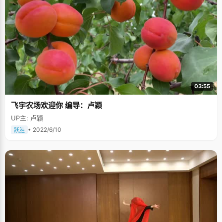
03:55
飞宇农场欢迎你 编导：卢颖
UP主: 卢颖
• 2022/6/10
跃胜