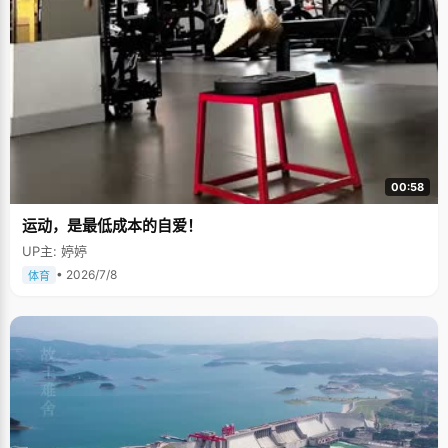
00:58
运动，是最低成本的自爱！
UP主: 婷婷
• 2026/7/8
体育