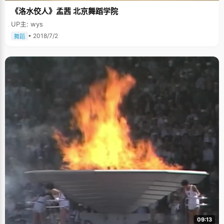
《洛水佼人》孟茜 北京舞蹈学院
UP主: wys
• 2018/7/2
舞蹈
09:13