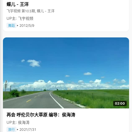
蝶儿 - 王洋
飞宇视频 第103期, 蝶儿 - 王洋
UP主: 飞宇视频
• 2012/5/9
舞蹈
02:00
再会 呼伦贝尔大草原 编导：侯海涛
UP主: 侯海涛
• 2021/7/31
旅行