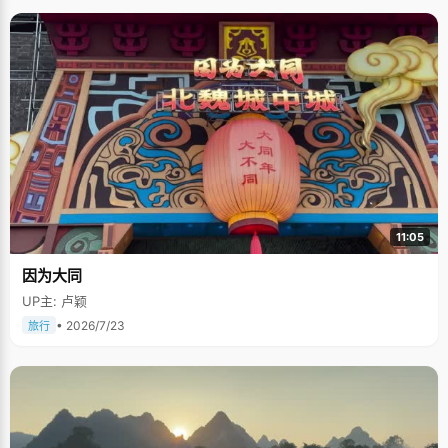
11:05
因为大同
UP主: 卢颖
• 2026/7/23
旅行