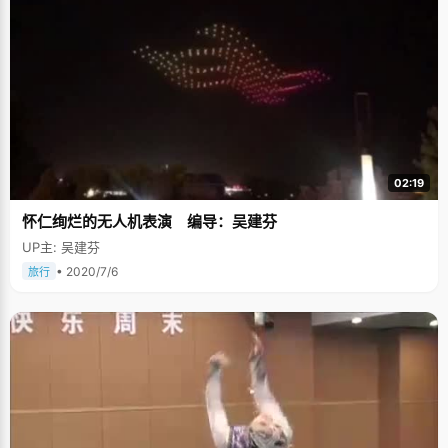
02:19
怀仁绚烂的无人机表演 编导：吴建芬
UP主: 吴建芬
• 2020/7/6
旅行