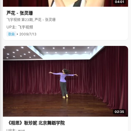
04:01
芦花 - 张灵珊
飞宇视频 第23期, 芦花 - 张灵珊
UP主: 飞宇视频
• 2009/7/13
歌曲
02:35
《相思》耿珍妮 北京舞蹈学院
UP主: wys