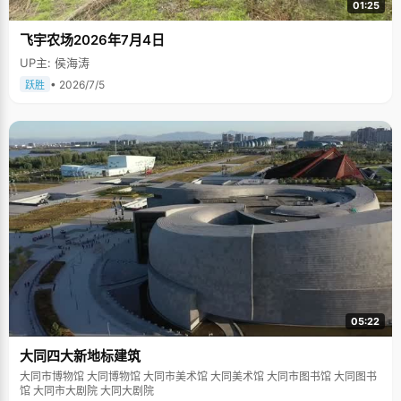
01:25
飞宇农场2026年7月4日
UP主: 侯海涛
• 2026/7/5
跃胜
05:22
大同四大新地标建筑
大同市博物馆 大同博物馆 大同市美术馆 大同美术馆 大同市图书馆 大同图书
馆 大同市大剧院 大同大剧院