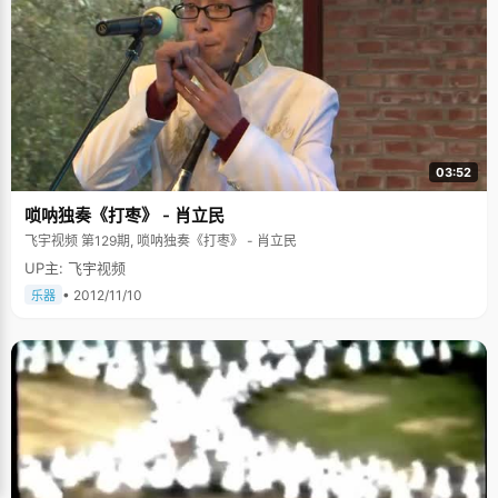
03:52
唢呐独奏《打枣》 - 肖立民
飞宇视频 第129期, 唢呐独奏《打枣》 - 肖立民
UP主: 飞宇视频
• 2012/11/10
乐器