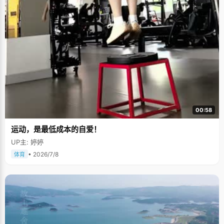
00:58
运动，是最低成本的自爱！
UP主: 婷婷
• 2026/7/8
体育