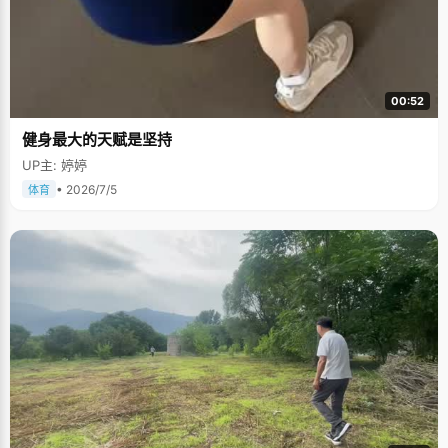
00:52
健身最大的天赋是坚持
UP主: 婷婷
• 2026/7/5
体育