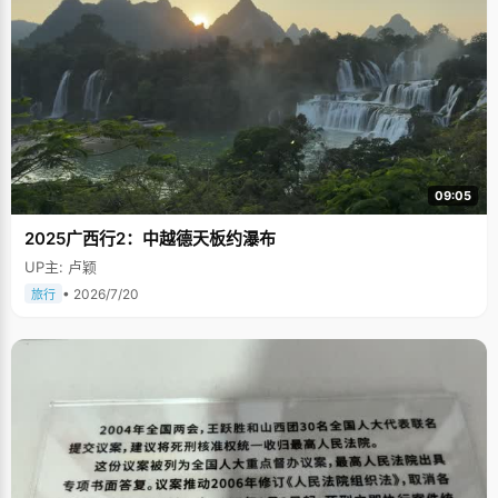
09:05
2025广西行2：中越德天板约瀑布
UP主: 卢颖
• 2026/7/20
旅行