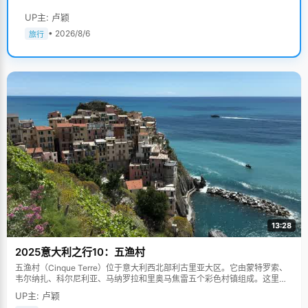
UP主: 卢颖
• 2026/8/6
旅行
13:28
2025意大利之行10：五渔村
五渔村（Cinque Terre）位于意大利西北部利古里亚大区。它由蒙特罗索、
韦尔纳扎、科尔尼利亚、马纳罗拉和里奥马焦雷五个彩色村镇组成。这里依
山傍海，房屋色彩斑斓，1997年被列为世界文化遗产。
UP主: 卢颖