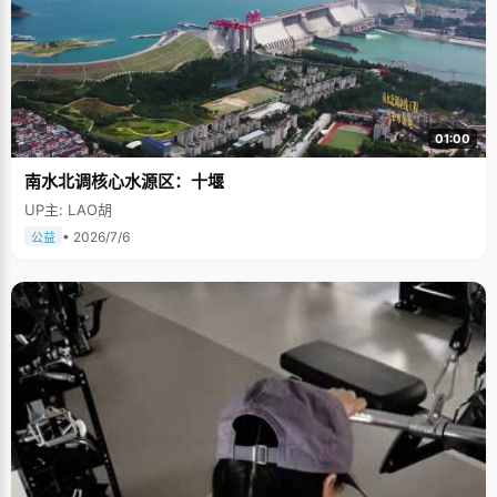
01:00
南水北调核心水源区：十堰
UP主: LAO胡
• 2026/7/6
公益