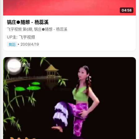
04:58
锅庄●随想 - 杨蕊溪
飞宇视频 第6期, 锅庄●随想 - 杨蕊溪
UP主: 飞宇视频
• 2009/4/19
舞蹈