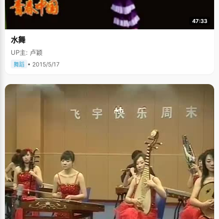
47:33
水舞
UP主: 卢颖
• 2015/5/17
舞蹈