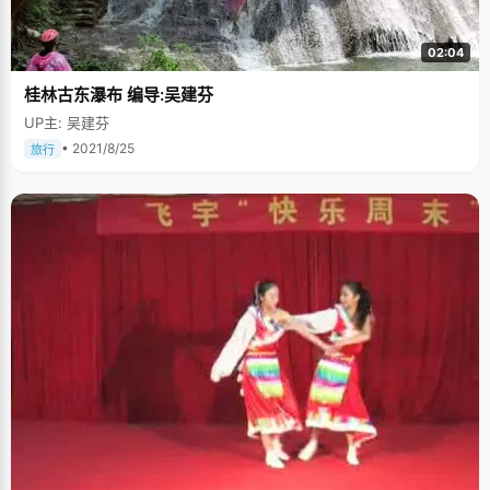
02:04
桂林古东瀑布 编导:吴建芬
UP主: 吴建芬
• 2021/8/25
旅行