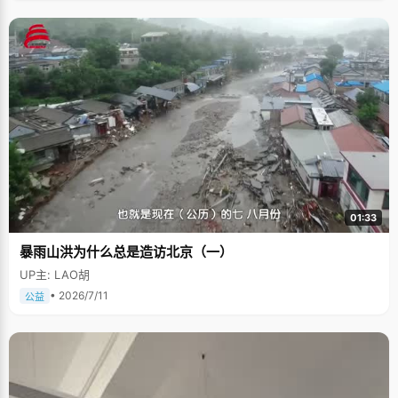
01:33
暴雨山洪为什么总是造访北京（一）
UP主: LAO胡
• 2026/7/11
公益