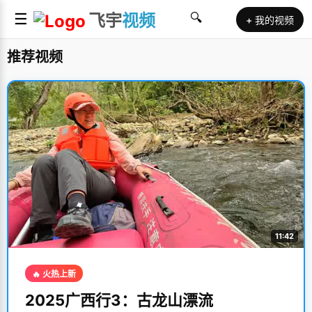
☰
飞宇
视频
🔍
+ 我的视频
推荐视频
11:42
🔥 火热上新
2025广西行3：古龙山漂流