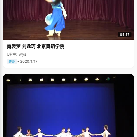
05:57
霓裳梦 刘逸珂 北京舞蹈学院
UP主: wys
• 2020/1/17
舞蹈