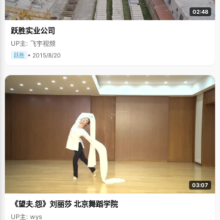
02:48
跃胜实业公司
UP主: 飞宇视频
• 2015/8/20
跃胜
03:07
《望夫.怨》刘丽莎 北京舞蹈学院
UP主: wys