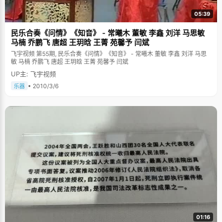
05:39
民乐合奏《问情》《知音》 - 常曦木 董敏 李鑫 刘洋 马思敏
马楠 乔鹏飞 唐超 王玥晗 王菁 苑馨予 闫斌
飞宇视频 第55期, 民乐合奏《问情》《知音》 - 常曦木 董敏 李鑫 刘洋 马思
敏 马楠 乔鹏飞 唐超 王玥晗 王菁 苑馨予 闫斌
UP主: 飞宇视频
• 2010/3/6
乐器
01:16