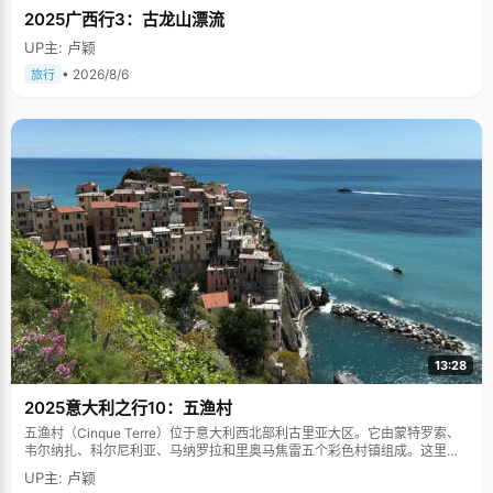
2025广西行3：古龙山漂流
UP主: 卢颖
• 2026/8/6
旅行
13:28
2025意大利之行10：五渔村
五渔村（Cinque Terre）位于意大利西北部利古里亚大区。它由蒙特罗索、
韦尔纳扎、科尔尼利亚、马纳罗拉和里奥马焦雷五个彩色村镇组成。这里依
山傍海，房屋色彩斑斓，1997年被列为世界文化遗产。
UP主: 卢颖