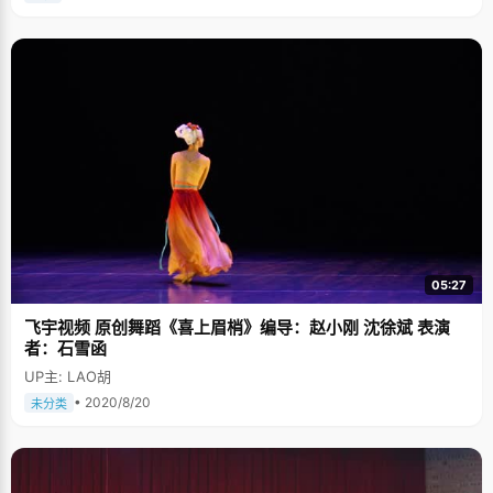
05:27
飞宇视频 原创舞蹈《喜上眉梢》编导：赵小刚 沈徐斌 表演
者：石雪函
UP主: LAO胡
• 2020/8/20
未分类