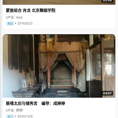
02:08
蒙族组合 肖龙 北京舞蹈学院
UP主: wys
• 2016/5/23
舞蹈
04:07
慈禧太后与储秀宫 编导：成婷婷
UP主: 婷婷
• 2020/12/5
旅行