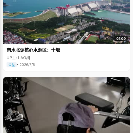
01:00
南水北调核心水源区：十堰
UP主: LAO胡
• 2026/7/6
公益