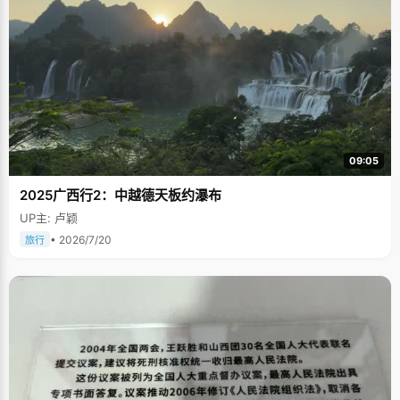
09:05
2025广西行2：中越德天板约瀑布
UP主: 卢颖
• 2026/7/20
旅行