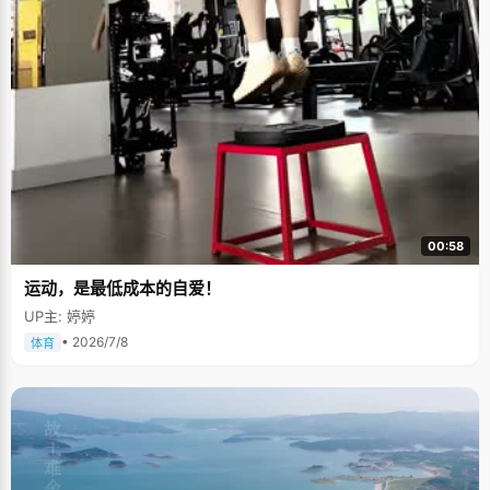
00:58
运动，是最低成本的自爱！
UP主: 婷婷
• 2026/7/8
体育