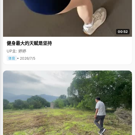
00:52
健身最大的天赋是坚持
UP主: 婷婷
• 2026/7/5
体育