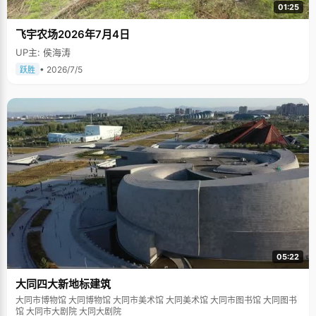
01:25
飞宇农场2026年7月4日
UP主: 侯海涛
• 2026/7/5
跃胜
05:22
大同四大新地标建筑
大同市博物馆 大同博物馆 大同市美术馆 大同美术馆 大同市图书馆 大同图书
馆 大同市大剧院 大同大剧院