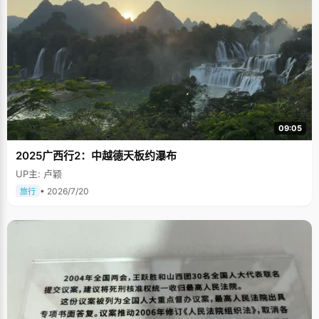
09:05
2025广西行2：中越德天板约瀑布
UP主: 卢颖
• 2026/7/20
旅行