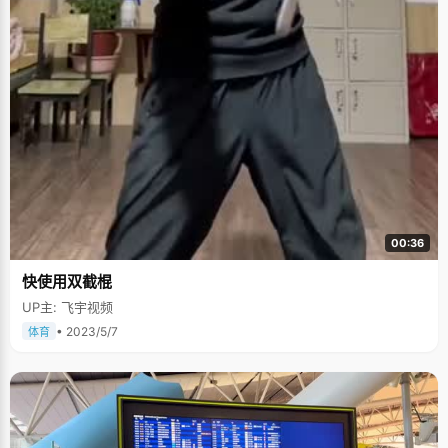
00:36
快使用双截棍
UP主: 飞宇视频
• 2023/5/7
体育