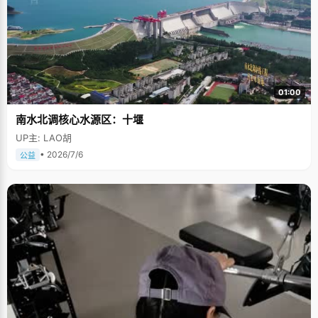
01:00
南水北调核心水源区：十堰
UP主: LAO胡
• 2026/7/6
公益