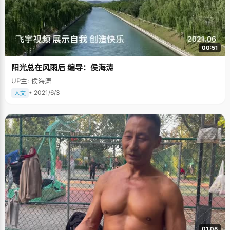
00:51
阳光总在风雨后 编导：侯海涛
UP主: 侯海涛
• 2021/6/3
人文
01:08