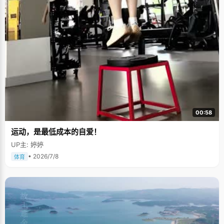
00:58
运动，是最低成本的自爱！
UP主: 婷婷
• 2026/7/8
体育