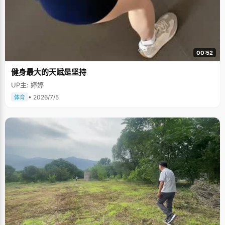
00:52
健身最大的天赋是坚持
UP主: 婷婷
• 2026/7/5
体育