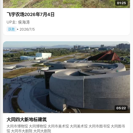
01:25
飞宇农场2026年7月4日
UP主: 侯海涛
• 2026/7/5
跃胜
05:22
大同四大新地标建筑
大同市博物馆 大同博物馆 大同市美术馆 大同美术馆 大同市图书馆 大同图书
馆 大同市大剧院 大同大剧院