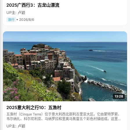
2025广西行3：古龙山漂流
UP主: 卢颖
• 2026/8/6
旅行
13:28
2025意大利之行10：五渔村
五渔村（Cinque Terre）位于意大利西北部利古里亚大区。它由蒙特罗索、
韦尔纳扎、科尔尼利亚、马纳罗拉和里奥马焦雷五个彩色村镇组成。这里依
山傍海，房屋色彩斑斓，1997年被列为世界文化遗产。
UP主: 卢颖