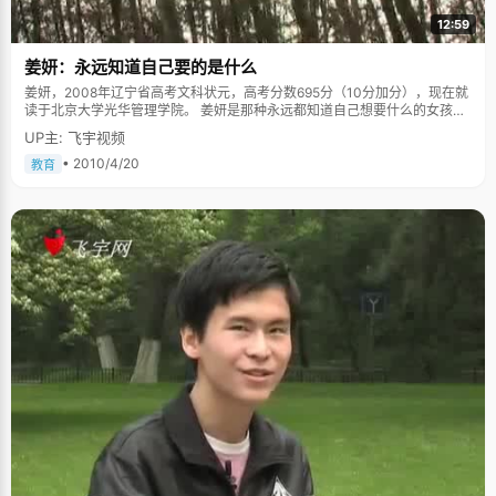
12:59
姜妍：永远知道自己要的是什么
姜妍，2008年辽宁省高考文科状元，高考分数695分（10分加分），现在就
读于北京大学光华管理学院。 姜妍是那种永远都知道自己想要什么的女孩
子。从进高一开始，她就明确的写下高中三年的目标："考一所好的学校，中
UP主: 飞宇视频
国一流的大学"，提醒自己一定要好好学习。拿了年级第一之后，她又冷静的
提醒自己："天外有天，人外有人，学校外有更优秀的同学"。姜妍说，"后来
• 2010/4/20
教育
成绩好了，就给自己压力，每次考试都要进步一点"。一模的时候，她考了
600多分，已经是第一名了，但是姜妍对自己的成绩不满意，"我觉得文综没
考好"。二模，640多分，三模，650分&hellip;&hellip;每一次都在进步。高
考，685分！ 采访姜妍的那天，北京萧索的冬天难得的阳光明媚，透过松柏
的枝叶，阳光在地上留下斑驳的金黄色。在大学里生活学习了一年，姜妍已
经不再是那个刚进校园时候青涩和迷茫的小女孩了，成熟的痕迹在她的眉眼
中展露无疑，本已是文静温婉的女孩子更加的淡然沉静。虽然"状元"在光华
这个状元集中营中司空见惯，姜妍非常乐意的回顾这段难忘而又荣誉的经
历。 打小，姜妍就显得比别的女孩子沉稳和安静，用乖乖女称呼她十分贴
切。她非常听话，也很懂事，甚少做让父母操心的事情。在学校认真听课，
按时完成作业。在家有时间就安静的看书或者静静的看看电视，拿了第一也
不过如此。姜妍小就习惯了在第一的高一到高三，凡大考都是年级第一名，
拿第一对于姜妍来说就像每天吃饭睡觉一样正常。 "成绩好的学生应该学理科
这是个误区"，姜妍曾经在顺从大趋势学理科还是坚持自我学习文科之间徘
徊。分班初期，在理科班呆了一个多月的姜妍发现自己的优势是文科，学习
起来比较得心应手，于是坚持己见转到了文科班。"学习自己喜欢的，容易掌
握的东西，比较容易得好分数吧，"姜妍晓用手将头发笼到耳后，笑得有点小
小的狡黠。 有问题就想办法解决吧 当然了，姜妍也并非完美无缺，至少马虎