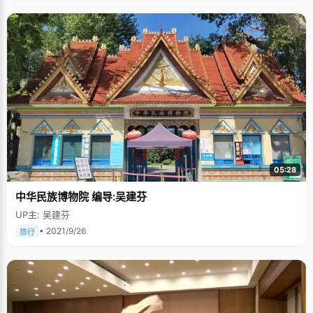
05:28
中华民族博物院 编导:吴建芬
UP主: 吴建芬
• 2021/9/26
旅行