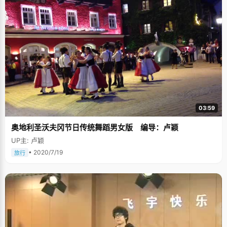
03:59
奥地利圣沃夫冈节日传统舞蹈男女版 编导：卢颖
UP主: 卢颖
• 2020/7/19
旅行