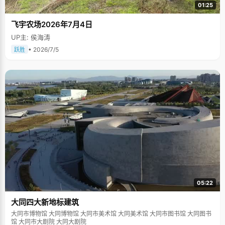
01:25
飞宇农场2026年7月4日
UP主: 侯海涛
• 2026/7/5
跃胜
05:22
大同四大新地标建筑
大同市博物馆 大同博物馆 大同市美术馆 大同美术馆 大同市图书馆 大同图书
馆 大同市大剧院 大同大剧院