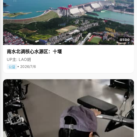
01:00
南水北调核心水源区：十堰
UP主: LAO胡
• 2026/7/6
公益