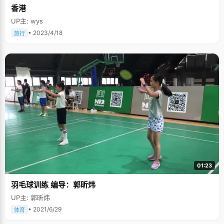
香港
UP主: wys
• 2023/4/18
旅行
01:23
羽毛球训练 编导：郭昕炜
UP主: 郭昕炜
• 2021/6/29
体育