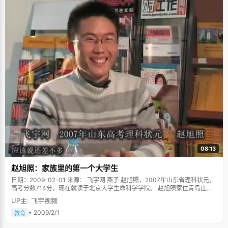
08:13
赵旭照：家族里的第一个大学生
日期：2009-02-01 来源： 飞宇网 燕子 赵旭照，2007年山东省理科状元，
高考分数714分，现在就读于北京大学生命科学学院。 赵旭照家住青岛庄子
村，爸爸妈妈都是农民，家里有八亩地，种些小麦、花生、西瓜等经济作
UP主: 飞宇视频
物，就是一家人所有的经济作物了。赵旭照很小就开始帮家里人干活，"只要
从学校回来，就钻到地里帮忙，"赵旭照对儿子的行为感到特别欣慰，"初中
• 2009/2/1
教育
住校以后每年放假也会回来帮忙。" 赵旭照家里几辈人都是农民，爸爸妈妈学