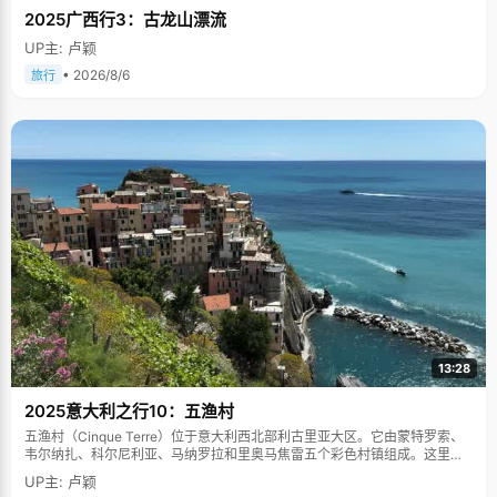
2025广西行3：古龙山漂流
UP主: 卢颖
• 2026/8/6
旅行
13:28
2025意大利之行10：五渔村
五渔村（Cinque Terre）位于意大利西北部利古里亚大区。它由蒙特罗索、
韦尔纳扎、科尔尼利亚、马纳罗拉和里奥马焦雷五个彩色村镇组成。这里依
山傍海，房屋色彩斑斓，1997年被列为世界文化遗产。
UP主: 卢颖