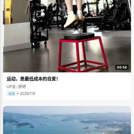
00:58
运动，是最低成本的自爱！
UP主: 婷婷
• 2026/7/8
体育