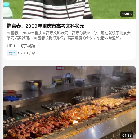
的问题让她很是头疼了一段时间。因为太粗心大意了，有时候做题总是小错
不断，虽然一再告诫自己要细心，但是做数学题，还是常犯些缺心眼的小错
误。最后，姜妍想了个招儿，把06、07年所有高考真题拿来做，"每做一套
15:05
题都会犯错，每犯一次错，我就改正，记住了，以后不犯了，"姜妍的这个办
法很凑效，"我把这些小错误都犯完了，高考的时候就不会犯错了。" 高三里
陈富春：2009年重庆市高考文科状元
很长一段时间，姜妍都很少去学校上自己，她对自己的自制力还不太自
信，"我这人爱讲话，在学校上自习就会跟周围的同学聊天啥的，不能安心学
陈富春，2009年重庆省高考文科状元，高考分数655分，现在就读于北京大
习"，为此，姜妍特别向父母和老师申请在家自习。她给自己制定了一套适合
学元培实验班。 陈富春长得很秀气，高高瘦瘦的个头，说话非常温和，一个
自己的学习进度，每天的学习任务。 面对姜妍的时候，我总觉得她的眼神中
多小时的闲聊中，听得最多的词儿就是"水"。 "我是一个很水的人，爱玩电
UP主: 飞宇视频
透出一股子这个年龄女孩子少有的成熟和坚定，和那些刚进大一的女孩的雀
脑，爱看小说"。 "我比较喜欢&lsquo;水&rsquo;一点的气氛，喜欢活跃一
跃和好奇不同，她过于的沉静和从容。或许有人会觉得，如此的冷静和循规
点，太严格死板了会不舒服"。 时不时的，还有一些其他网络流行语"腐
• 2010/9/9
教育
蹈矩，是否会失去很多生活的乐趣，姜妍的答案是："不会"，那种在学习上
女"、"打酱油"&hellip;&hellip; 陈富春十足就是一个90后的孩子。 考北大，
纠错改正，不断上升的感觉，就如登山一样，很过瘾。"会当凌绝顶，一览众
没想到的事情。 虽然陈富春的成绩一直稳定的名列文科班的第一，但是语文
山小"，只有站在状元的位置上，才能体会到。或许，只要忍住了在自习课上
成绩的起伏不定，陈富春没敢往北京大学上想，"根据我模拟考的成绩，我估
跟同学讲话，一点点的改变，你也可以是下一个状元！
摸着能上人大就不错了。"没想到，这次高考，考题的难度正好与陈富春平时
做题的难易程度正好相吻合，于是考了一个很好的分数，有了资本来选择北
大。"这是以前都不敢想的，真的是人品大爆发了"，陈富春一脸的兴奋，就
好像昨天刚经历过高考一样。不过在众多老师的心中，还是对这个结果有着
预期。 从小被严格管教 "小时候，爸妈管教得特别严格，他们会逼着我写作
业，练字，尤其是练字，字写不端正就不准看电视"，陈富春邹了邹眉
头，"刚开始会哭会闹，后来渐渐就形成习惯了，自己会自觉地做作业，然后
再看电视"。 陈富春从小学五年级开始上奥数，坚持学了两年，从一开始的排
斥到后来的喜欢，额外的高难度学习对他的数学帮助特别大，做题的时候会
比其他同学反映快一些，脑子灵活一些。 很多时候，一个人的学习和生活习
惯来自于父母的管教，虽然陈富春一再说自己是一个很"水"的人，偶尔爱偷
点小懒，做点小闲事，但是在玩和学习这两件事情上，陈富春分得特别的清
楚。如果哪一次的卷子考分不理想，陈富春就会给自己下通牒"该多用点功
01:38
了"。于是接下来便是好几周的无娱乐时间。 靠咖啡为自己提神 高二上学期