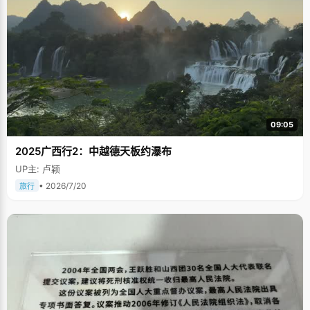
09:05
2025广西行2：中越德天板约瀑布
UP主: 卢颖
• 2026/7/20
旅行