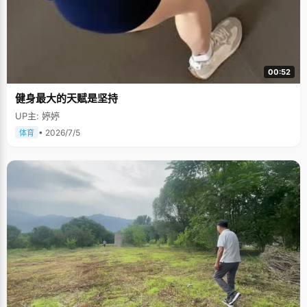
00:52
健身最大的天赋是坚持
UP主: 婷婷
• 2026/7/5
体育