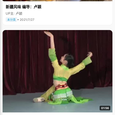
很长一段时间，陈富春每天早上都像睡不醒一样，特别容易瞌睡。而一二节
新疆风味 编导：卢颖
课是语文课，陈富春最弱的科目，为了很好的完成学习，陈富春开始喝咖
啡，从开始的一杯倒后来的连喝两杯，浓度不断增加，直到自己能保持清醒
UP主: 卢颖
的头脑来学习。 在勤奋排名上，陈富春把自己划分为"最努力的那一档"。"抓
好学习和上课的时间，认真努力，只要是学习的时间，一点都不允许自己分
• 2021/7/27
未分类
心。" 在陈富春的卧室书柜上，摆满了各种参考书籍，当课堂的内容已经完全
掌握之后，陈富春喜欢往更深更难的地方专研一下，"我是一个推崇题海战术
的人，会买一堆参考书，做各种练习题，学习不同的思路和方法"。 跟爸爸一
起玩游戏 放学不回家，偷偷上游戏厅，这家事情在很长一段时间里，让陈富
春的爸妈特别头疼，打了好几次，依然屡教不改。直到有一次，陈富春的爸
爸再次找到了网吧，跟着儿子玩了一次《魔兽争霸》后，陈富春玩电脑从偷
偷摸摸变得光明正大起来。 "我爸觉得，只要不耽误学习，偶尔玩下游戏是可
以的，而且像《星际争霸》这样的战略游戏，也能适当的锻炼大脑，"陈富春
说，"我爸有时间的时候也会跟我比试一把"。当然，玩游戏的前提是"学习成
绩不能掉"。于是为了更好的玩，陈富春只有加倍地学，提高学习效率。 玩游
戏，也被陈富春当成了高中学习的调味剂，"有时候做题做累了，心情很郁闷
的时候，就会约同学去网吧玩游戏，转移注意力，劳逸结合，更容易进入学
习状态"。
01:56