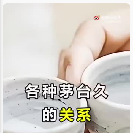
历最高也仅是初中毕业，因此，他们对赵旭照寄予了殷切切望，希望儿子能
有出息，考上大学，所以自小就叮嘱赵旭照一定要好好念书，多学文化，以
后能走出去到大城市看看。尤其是上了重点高中以后，爸妈监督得更紧
了，"暑假的时候在家看电视多了爸爸也会说我，而且从来不让我玩游戏。"
赵旭照下地干过农活，深刻体会到爸爸妈妈的辛苦，而且家里的大部分收入
都用在了自己的学习上，赵旭照感觉自己身上的责任很大，如果学习不好就
会愧对父母的辛苦。赵旭照从小我学习就特别好，初中的时候考了全市第
一，考上了重点初中，在村子里引起了不小的轰动，爸爸妈妈特别开心和欣
慰。 赵旭照虽然考了状元，但是对高考成绩还不是很满意，"高考之后心里不
是特别踏实，感觉还没有发挥出最好的水平。"不过这个名次让赵旭照高兴了
好一阵，这是上他上高中以来唯一的一次第一。 赵旭照平时的成绩都很好，
但是每次大考总是出些这样那样的差错，跌出十名以外，同学们都调侃他是
关键时刻掉链子，高中三年从来就没有拿过奖学金。赵旭照尽管心里特别着
急，压力很大，尤其是高考之前的那段时间，一模和二模还是没有发挥好，
让赵旭照更加紧张起来，生怕高考又遇上这样的情况，几年的努力就白费
了。 这时候班主任孙老师察觉到了赵旭照的异样，就把赵旭照叫去谈话，给
他分析了失利的原因和解决的办法，告诉他，心态是最重要的，之前为了奖
学金考试，动机不好，难免给自己施压最后失利，所以要放下所有包袱，放
松心情，只要平时学得好就一定能考好。通过老师的几次开导，赵旭照感觉
心里的压力少了很多，每当郁闷的时候就写日记，将自己的烦恼写倾诉出来
写在本子上，自己给自己开导放松。 终于，在最后也最关键的一次考试中，
赵旭照终于考到了高中最重要的那个第一，爸爸妈妈都高兴极了，在家里摆
了三次酒席，宴请了所有的亲戚朋友。赵旭照亲自点了鞭炮，算是为自己庆
祝，十年努力终有所得。 上了北大之后，赵旭照感觉大学比高中更累更忙
了，平时课程就很多，没课的时间也要闷在实验室里做试验，每天天蒙蒙亮
出门，晚上回宿舍已经是星月在空了。这样的生活忙碌但是充实，也符合赵
旭照喜欢安静、研究的性格，故其选择了北大生命科学学院，"打算以后有机
会能出国继续读书"，赵旭照未来的理想就是当一个研究型的学者。