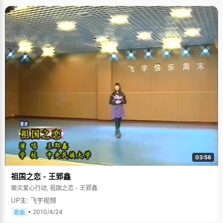
03:56
祖国之恋 - 王郢鑫
赈灾爱心行动, 祖国之恋 - 王郢鑫
UP主: 飞宇视频
• 2010/4/24
歌曲