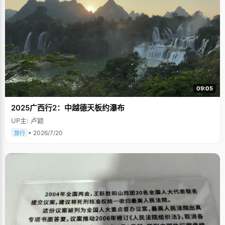
09:05
2025广西行2：中越德天板约瀑布
UP主: 卢颖
• 2026/7/20
旅行