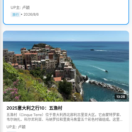
UP主: 卢颖
• 2026/8/6
旅行
13:28
2025意大利之行10：五渔村
五渔村（Cinque Terre）位于意大利西北部利古里亚大区。它由蒙特罗索、
韦尔纳扎、科尔尼利亚、马纳罗拉和里奥马焦雷五个彩色村镇组成。这里依
山傍海，房屋色彩斑斓，1997年被列为世界文化遗产。
UP主: 卢颖