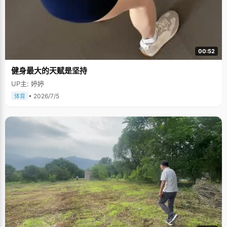
00:52
健身最大的天赋是坚持
UP主: 婷婷
• 2026/7/5
体育