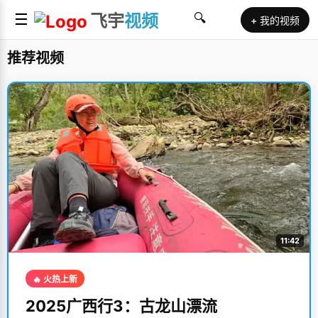
☰
飞宇
视频
🔍
+ 我的视频
推荐视频
11:42
🔥 火热上新
2025广西行3：古龙山漂流