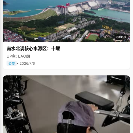
01:00
南水北调核心水源区：十堰
UP主: LAO胡
• 2026/7/6
公益