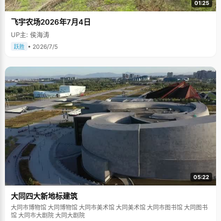
01:25
飞宇农场2026年7月4日
UP主: 侯海涛
• 2026/7/5
跃胜
05:22
大同四大新地标建筑
大同市博物馆 大同博物馆 大同市美术馆 大同美术馆 大同市图书馆 大同图书
馆 大同市大剧院 大同大剧院