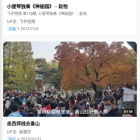
小提琴独奏《神秘园》 - 赵怡
飞宇视频 第118期, 小提琴独奏《神秘园》 - 赵怡
UP主: 飞宇视频
• 2012/7/24
乐器
01:18
坐西郊线去香山
UP主: 吴建芬
• 2023/10/31
旅行