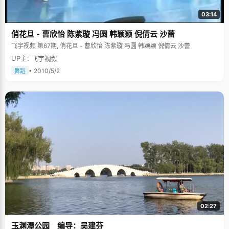
03:14
俏花旦 - 曹欣怡 陈紫璇 冯圆 韩颖颖 倪倩云 沙蕾
飞宇视频 第67期, 俏花旦 - 曹欣怡 陈紫璇 冯圆 韩颖颖 倪倩云 沙蕾
UP主: 飞宇视频
• 2010/5/2
舞蹈
02:27
玉渊潭公园 编导：吴建芬