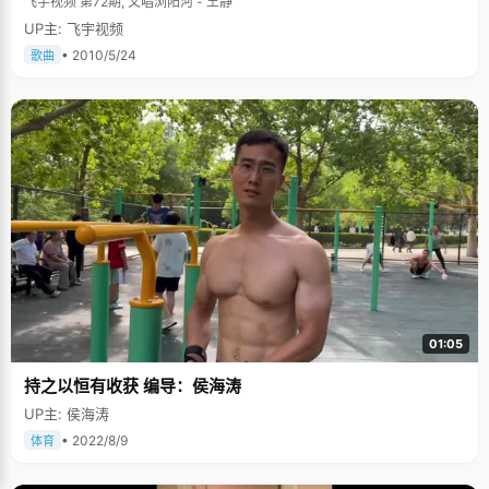
飞宇视频 第72期, 又唱浏阳河 - 王静
UP主: 飞宇视频
• 2010/5/24
歌曲
01:05
持之以恒有收获 编导：侯海涛
UP主: 侯海涛
• 2022/8/9
体育