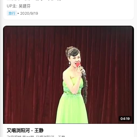
UP主: 吴建芬
• 2020/9/19
旅行
04:19
又唱浏阳河 - 王静