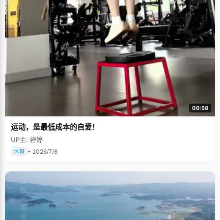
00:58
运动，是最低成本的自爱！
UP主: 婷婷
• 2026/7/8
体育