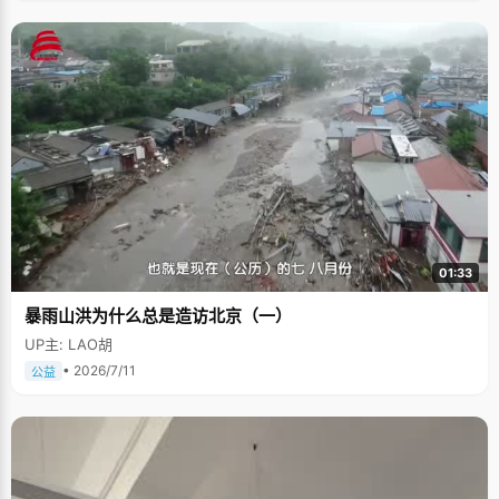
01:33
暴雨山洪为什么总是造访北京（一）
UP主: LAO胡
• 2026/7/11
公益